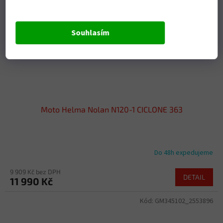
Souhlasím
Moto Helma Nolan N120-1 CICLONE 363
Do 48h expedujeme
9 909 Kč bez DPH
DETAIL
11 990 Kč
Kód:
GM345102_2553896