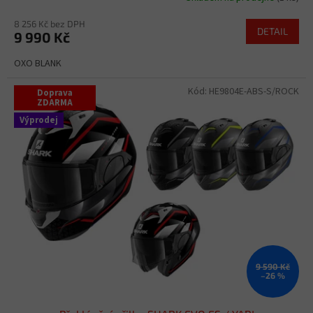
8 256 Kč bez DPH
DETAIL
9 990 Kč
OXO BLANK
Kód:
HE9804E-ABS-S/ROCK
Doprava
ZDARMA
Výprodej
9 590 Kč
–26 %