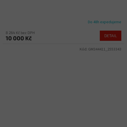
Do 48h expedujeme
8 264 Kč bez DPH
DETAIL
10 000 Kč
Kód:
GM344411_2553343