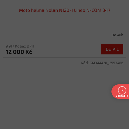
Moto helma Nolan N120-1 Lineo N-COM 347
Do 48h
9 917 Kč bez DPH
DETAIL
12 000 Kč
Kód:
GM344428_2553486
Zobrazit