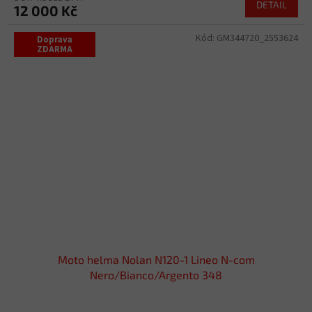
DETAIL
12 000 Kč
Kód:
GM344720_2553624
Doprava
ZDARMA
Moto helma Nolan N120-1 Lineo N-com
Nero/Bianco/Argento 348