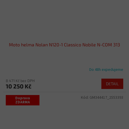
Moto helma Nolan N120-1 Classico Nobile N-COM 313
Do 48h expedujeme
8 471 Kč bez DPH
DETAIL
10 250 Kč
Kód:
GM344417_2553393
Doprava
ZDARMA