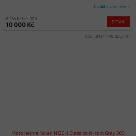
Do 48h expedujeme
8 264 Kč bez DPH
DETAIL
10 000 Kč
Kód:
GM344446_2553497
Moto helma Nolan N120-1 Classico N-com Grey 303