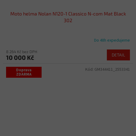
Moto helma Nolan N120-1 Classico N-com Mat Black
302
Do 48h expedujeme
8 264 Kč bez DPH
DETAIL
10 000 Kč
Kód:
GM344411_2553341
Doprava
ZDARMA