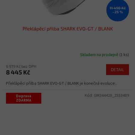
11 490 Kč
–26 %
Překlápěcí přilba SHARK EVO-GT / BLANK
Skladem na prodejně
(1 ks)
6 979 Kč bez DPH
DETAIL
8 445 Kč
Překlápěcí přilba SHARK EVO-GT / BLANK je konečná evoluce...
Kód:
GM344428_2553489
Doprava
ZDARMA