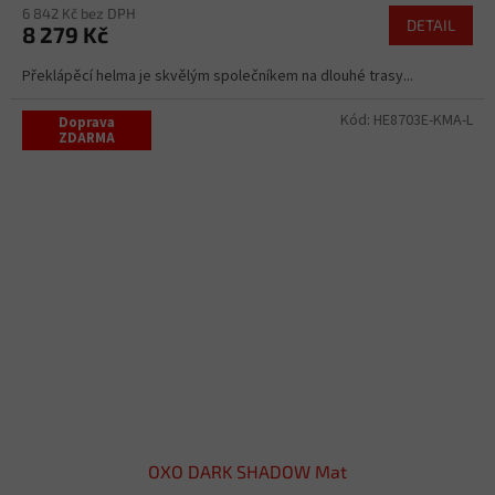
6 842 Kč bez DPH
DETAIL
8 279 Kč
Překlápěcí helma je skvělým společníkem na dlouhé trasy...
Kód:
HE8703E-KMA-L
Doprava
ZDARMA
OXO DARK SHADOW Mat