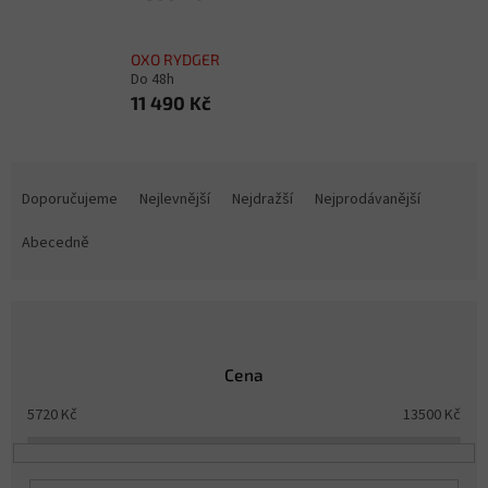
OXO RYDGER
Do 48h
11 490 Kč
Ř
a
Doporučujeme
Nejlevnější
Nejdražší
Nejprodávanější
z
e
Abecedně
n
í
p
r
o
Cena
d
u
5720
Kč
13500
Kč
k
t
ů