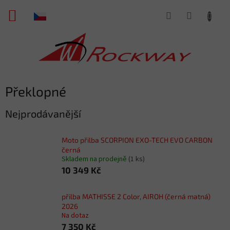
Přejít
NÁKUPNÍ
na
obsah
KOŠÍK
Překlopné
Nejprodávanější
Moto přilba SCORPION EXO-TECH EVO CARBON
černá
Skladem na prodejně
(1 ks)
10 349 Kč
přilba MATHISSE 2 Color, AIROH (černá matná)
2026
Na dotaz
7 350 Kč