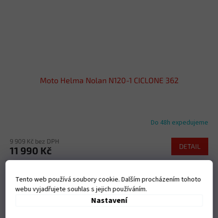
Moto Helma Nolan N120-1 CICLONE 362
Do 48h expedujeme
9 909 Kč bez DPH
DETAIL
11 990 Kč
Kód:
GM345101_2553886
Tento web používá soubory cookie. Dalším procházením tohoto
webu vyjadřujete souhlas s jejich používáním.
Nastavení