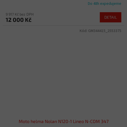
Do 48h expedujeme
9 917 Kč bez DPH
DETAIL
12 000 Kč
Kód:
GM344415_2553375
Moto helma Nolan N120-1 Lineo N-COM 347