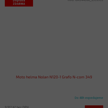
Kód:
GM344566_2553533
Doprava
ZDARMA
Moto helma Nolan N120-1 Grafo N-com 349
Do 48h expedujeme
9 917 Kč bez DPH