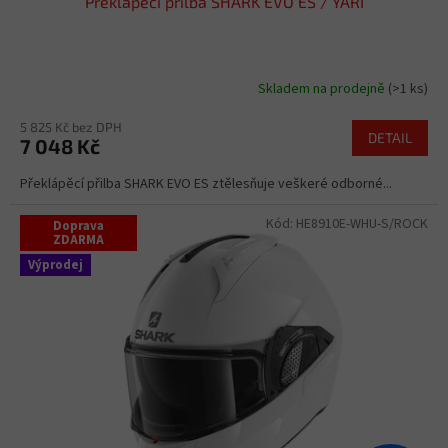
Překlápěcí přilba SHARK EVO ES / YARI
Skladem na prodejně
(>1 ks)
5 825 Kč bez DPH
DETAIL
7 048 Kč
Překlápěcí přilba SHARK EVO ES ztělesňuje veškeré odborné...
Kód:
HE8910E-WHU-S/ROCK
Doprava
ZDARMA
Výprodej