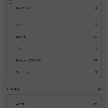
Na skladě
8
Akce
0
Novinka
21
Tip
0
Doprava ZDARMA
86
Výprodej
3
Značky
AIROH
12