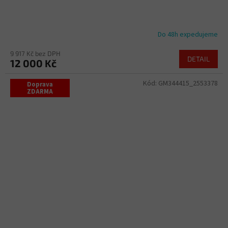
Do 48h expedujeme
9 917 Kč bez DPH
DETAIL
12 000 Kč
Kód:
GM344415_2553378
Doprava
ZDARMA