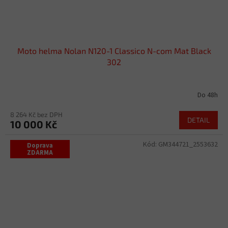
Moto helma Nolan N120-1 Classico N-com Mat Black
302
Do 48h
8 264 Kč bez DPH
DETAIL
10 000 Kč
Kód:
GM344721_2553632
Doprava
ZDARMA