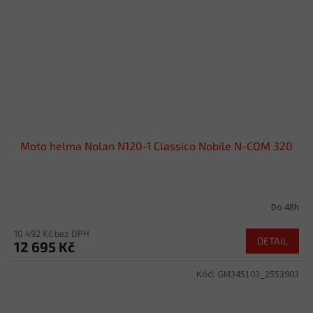
Moto helma Nolan N120-1 Classico Nobile N-COM 320
Do 48h
10 492 Kč bez DPH
DETAIL
12 695 Kč
Kód:
GM345103_2553903