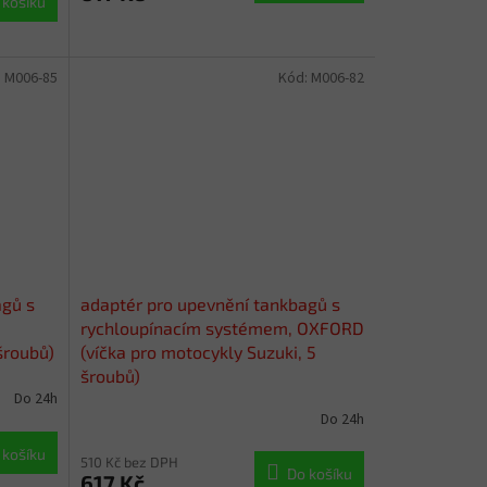
 košíku
:
M006-85
Kód:
M006-82
agů s
adaptér pro upevnění tankbagů s
rychloupínacím systémem, OXFORD
šroubů)
(víčka pro motocykly Suzuki, 5
šroubů)
Do 24h
Do 24h
 košíku
510 Kč bez DPH
Do košíku
617 Kč