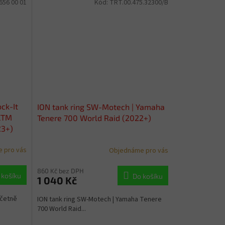
656 00 01
Kód:
TRT.00.475.32300/B
ck-It
ION tank ring SW-Motech | Yamaha
 KTM
Tenere 700 World Raid (2022+)
23+)
 pro vás
Objednáme pro vás
860 Kč bez DPH
 košíku
Do košíku
1 040 Kč
včetně
ION tank ring SW-Motech | Yamaha Tenere
700 World Raid...