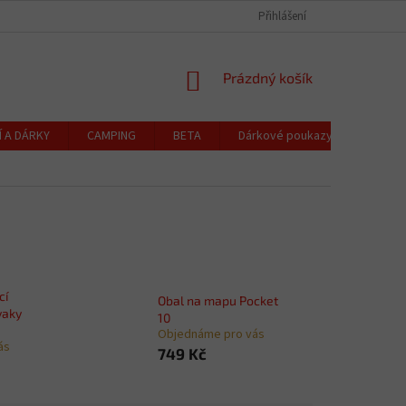
CZK
Čeština
OCHRANA OSOBNÍCH ÚDAJŮ
CENÍK DOPRAVY A PLATBY
Přihlášení
REKLAMACE
NÁKUPNÍ
Prázdný košík
KOŠÍK
Í A DÁRKY
CAMPING
BETA
Dárkové poukazy
Blog
cí
Obal na mapu Pocket
vaky
10
Objednáme pro vás
ás
749 Kč