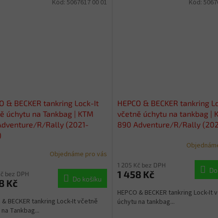
Kód:
5067617 00 01
Kód:
5067
 & BECKER tankring Lock-It
HEPCO & BECKER tankring Lo
ě úchytu na Tankbag | KTM
včetně úchytu na tankbag |
dventure/R/Rally (2021-
890 Adventure/R/Rally (20
)
Objednáme
Objednáme pro vás
1 205 Kč bez DPH
Do
1 458 Kč
Kč bez DPH
Do košíku
8 Kč
HEPCO & BECKER tankring Lock-It 
& BECKER tankring Lock-It včetně
úchytu na tankbag...
 na Tankbag...