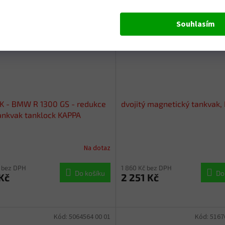
Souhlasím
K - BMW R 1300 GS - redukce
dvojitý magnetický tankvak,
ankvak tanklock KAPPA
Na dotaz
 bez DPH
1 860 Kč bez DPH
Do košíku
Do
Kč
2 251 Kč
Kód:
5064564 00 01
Kód:
5167