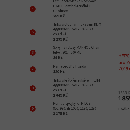
Letní podkolenka Rockway
LIGHT | Antibakteriální +
Coolmax
289 Kč
Triko s dlouhým rukávem KLIM
Aggressor Cool -1.0 (2023) |
chladivé
2 295 Kč
Sprej na řetězy MANNOL Chain
lube 7901 - 200 ML
HEPC
89 Kč
pro Y
Rámeček SPZ Honda
2019
120 Kč
Triko s krátkým rukávem KLIM
Aggressor Cool -1.0 (2023) |
chladivé
1 533 
2 045 Kč
1 85
Pumpa spojky KTM LC8
950/990/SE 1050, 1190, 1290
Podkov
3 375 Kč