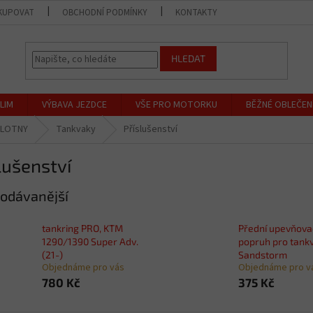
KUPOVAT
OBCHODNÍ PODMÍNKY
KONTAKTY
PRODEJNA
HLEDAT
LIM
VÝBAVA JEZDCE
VŠE PRO MOTORKU
BĚŽNÉ OBLEČEN
PLOTNY
Tankvaky
Příslušenství
lušenství
odávanější
tankring PRO, KTM
Přední upevňova
1290/1390 Super Adv.
popruh pro tank
(21-)
Sandstorm
Objednáme pro vás
Objednáme pro v
780 Kč
375 Kč