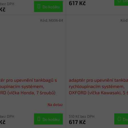
Do
617 Kč
 bez DPH
Do košíku
Kč
Kód:
M006-84
Kód
ér pro upevnění tankbagů s
adaptér pro upevnění tankb
loupínacím systémem,
rychloupínacím systémem,
D (víčka Honda, 7 šroubů)
OXFORD (víčka Kawasaki, 5 
Na dotaz
 bez DPH
510 Kč bez DPH
Do košíku
Do
Kč
617 Kč