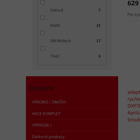
629
Oxford
7
Pin s
SHAD
15
SW Motech
17
TAAC
6
Přeskočit
Kategorie
kategorie
adapt
rych
VÝROBCI / ZNAČKY
OXFO
April
AKCE KOMPLET
šroub
VÝPRODEJ
Dárkové poukazy