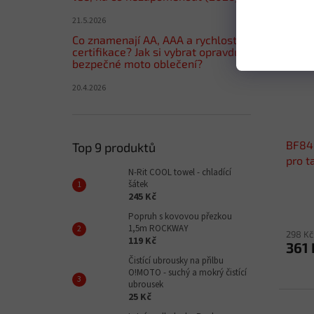
21.5.2026
Co znamenají AA, AAA a rychlostní
certifikace? Jak si vybrat opravdu
bezpečné moto oblečení?
20.4.2026
BF84
Top 9 produktů
pro t
N-Rit COOL towel - chladící
šátek
245 Kč
Popruh s kovovou přezkou
1,5m ROCKWAY
298 Kč
119 Kč
361 
Čistící ubrousky na přilbu
O!MOTO - suchý a mokrý čistící
ubrousek
25 Kč