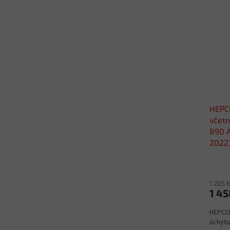
HEPCO
včetn
890 A
2022
1 205 
1 45
HEPCO 
úchytu