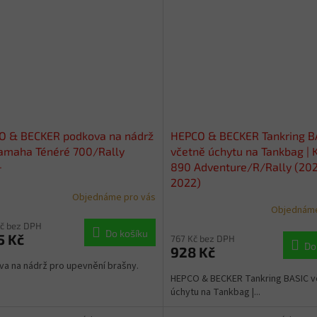
O & BECKER podkova na nádrž
HEPCO & BECKER Tankring B
amaha Ténéré 700/Rally
včetně úchytu na Tankbag |
+
890 Adventure/R/Rally (202
2022)
Objednáme pro vás
Objednáme
Kč bez DPH
Do košíku
5 Kč
767 Kč bez DPH
Do
928 Kč
a na nádrž pro upevnění brašny.
HEPCO & BECKER Tankring BASIC v
úchytu na Tankbag |...