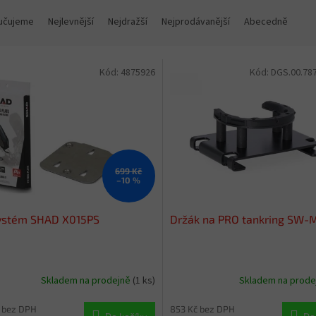
učujeme
Nejlevnější
Nejdražší
Nejprodávanější
Abecedně
Kód:
4875926
Kód:
DGS.00.78
699 Kč
–10 %
systém SHAD X015PS
Držák na PRO tankring SW
Skladem na prodejně
(1 ks)
Skladem na prod
 bez DPH
853 Kč bez DPH