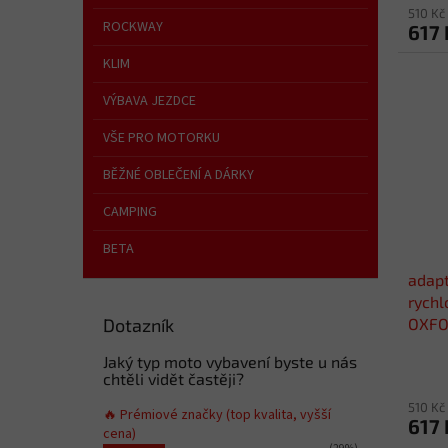
510 Kč
ROCKWAY
617 
KLIM
VÝBAVA JEZDCE
VŠE PRO MOTORKU
BĚŽNÉ OBLEČENÍ A DÁRKY
CAMPING
BETA
adapt
rych
Dotazník
OXFOR
Jaký typ moto vybavení byste u nás
chtěli vidět častěji?
510 Kč
🔥 Prémiové značky (top kvalita, vyšší
617 
cena)