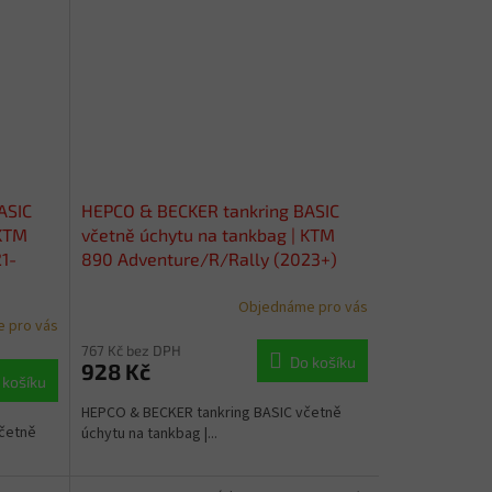
ASIC
HEPCO & BECKER tankring BASIC
 KTM
včetně úchytu na tankbag | KTM
1-
890 Adventure/R/Rally (2023+)
Objednáme pro vás
 pro vás
767 Kč bez DPH
Do košíku
928 Kč
 košíku
HEPCO & BECKER tankring BASIC včetně
četně
úchytu na tankbag |...