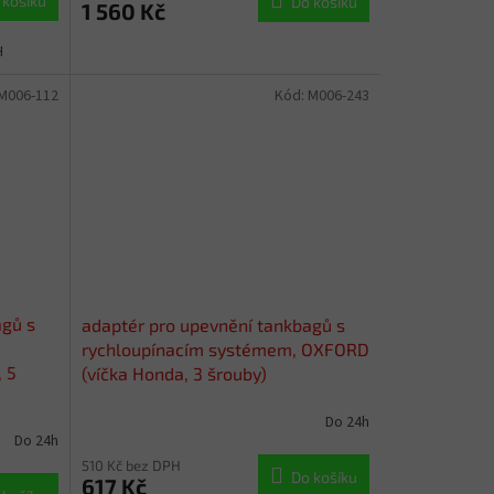
 košíku
Do košíku
1 560 Kč
H
M006-112
Kód:
M006-243
agů s
adaptér pro upevnění tankbagů s
rychloupínacím systémem, OXFORD
 5
(víčka Honda, 3 šrouby)
Do 24h
Do 24h
510 Kč bez DPH
Do košíku
617 Kč