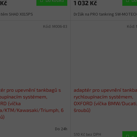
Do košíku
Do
 Kč
1 032 Kč
ystém SHAD X015PS
Držák na PRO tankring SW-MOTEC
Kód:
M006-83
Kód:
ér pro upevnění tankbagů s
adaptér pro upevnění tankb
loupínacím systémem,
rychloupínacím systémem,
RD (víčka
OXFORD (víčka BMW/Ducati,
ia/KTM/Kawasaki/Triumph, 6
šroubů)
ů)
Do 24h
510 Kč bez DPH