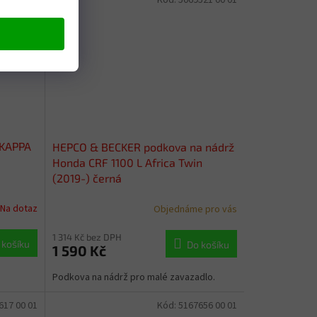
 KAPPA
HEPCO & BECKER podkova na nádrž
Honda CRF 1100 L Africa Twin
(2019-) černá
Na dotaz
Objednáme pro vás
1 314 Kč bez DPH
 košíku
Do košíku
1 590 Kč
Podkova na nádrž pro malé zavazadlo.
617 00 01
Kód:
5167656 00 01