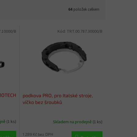
64
položek celkem
7.10000/B
Kód:
TRT.00.787.30000/B
-MOTECH
podkova PRO, pro Italské stroje,
víčko bez šroubků
ejně
(1 ks)
Skladem na prodejně
(1 ks)
1 289 Kč bez DPH