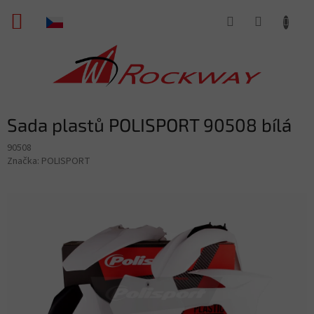
Přejít
NÁKUPNÍ
na
obsah
KOŠÍK
Sada plastů POLISPORT 90508 bílá
90508
Značka:
POLISPORT