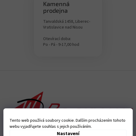
Kamenná
prodejna
Tanvaldská 1458, Liberec-
Vratislavice nad Nisou
Otevírací doba:
Po - Pá - 9-17,00 hod
Z
á
p
a
t
í
Tento web používá soubory cookie. Dalším procházením tohoto
webu vyjadřujete souhlas s jejich používáním.
Nastavení
Přijímáme online platby