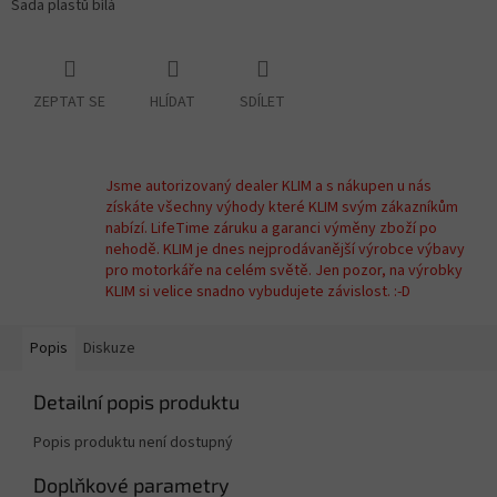
Sada plastů bílá
ZEPTAT SE
HLÍDAT
SDÍLET
Jsme autorizovaný dealer KLIM a s nákupen u nás
získáte všechny výhody které KLIM svým zákazníkům
nabízí. LifeTime záruku a garanci výměny zboží po
nehodě. KLIM je dnes nejprodávanější výrobce výbavy
pro motorkáře na celém světě. Jen pozor, na výrobky
KLIM si velice snadno vybudujete závislost. :-D
Popis
Diskuze
Detailní popis produktu
Popis produktu není dostupný
Doplňkové parametry