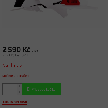
2 590 Kč
/ ks
2 141 Kč bez DPH
Měrná
Na dotaz
cena:
Možnosti doručení
Přidat do košíku
Tabulka velikostí