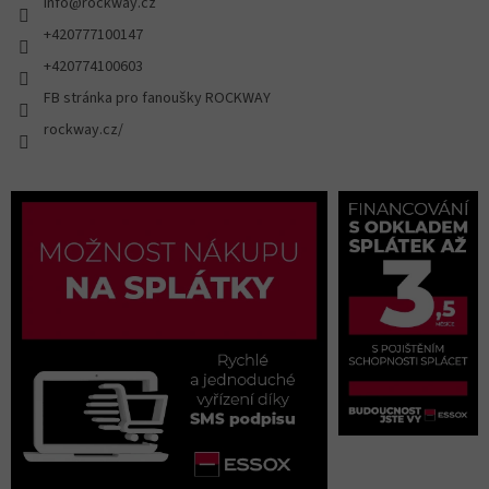
info
@
rockway.cz
+420777100147
+420774100603
FB stránka pro fanoušky ROCKWAY
rockway.cz/