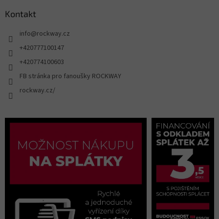
Kontakt
info
@
rockway.cz
+420777100147
+420774100603
FB stránka pro fanoušky ROCKWAY
rockway.cz/