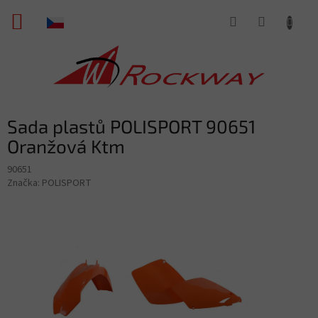
Přejít
NÁKUPNÍ
na
obsah
KOŠÍK
Sada plastů POLISPORT 90651
Oranžová Ktm
90651
Značka:
POLISPORT