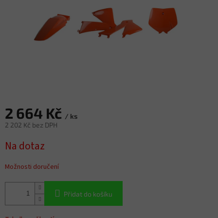
2 664 Kč
/ ks
2 202 Kč bez DPH
Měrná
Na dotaz
cena:
Možnosti doručení
Přidat do košíku