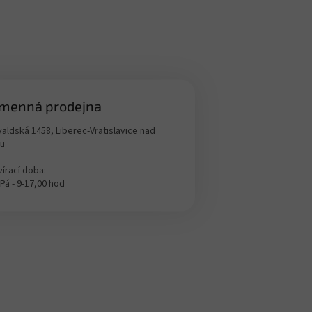
menná prodejna
aldská 1458, Liberec-Vratislavice nad
ou
írací doba:
 Pá - 9-17,00 hod