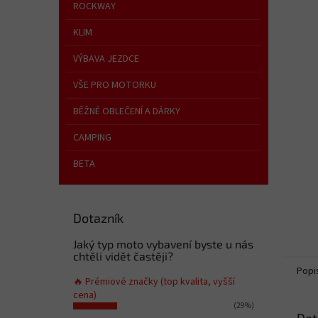
n
ROCKWAY
e
KLIM
l
VÝBAVA JEZDCE
VŠE PRO MOTORKU
BĚŽNÉ OBLEČENÍ A DÁRKY
CAMPING
BETA
Dotazník
Jaký typ moto vybavení byste u nás
chtěli vidět častěji?
Popi
🔥 Prémiové značky (top kvalita, vyšší
cena)
(29%)