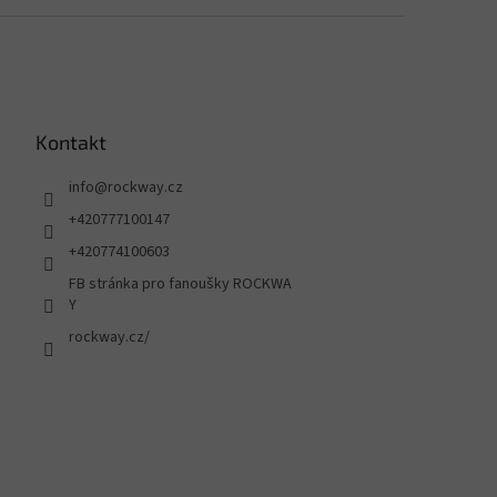
Kontakt
info
@
rockway.cz
+420777100147
+420774100603
FB stránka pro fanoušky ROCKWA
Y
rockway.cz/