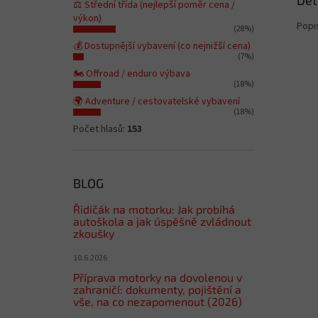
Det
⚖️ Střední třída (nejlepší poměr cena /
výkon)
Popi
(28%)
💰 Dostupnější vybavení (co nejnižší cena)
(7%)
🏍️ Offroad / enduro výbava
(18%)
🌍 Adventure / cestovatelské vybavení
(18%)
Počet hlasů:
153
BLOG
Řidičák na motorku: Jak probíhá
autoškola a jak úspěšně zvládnout
zkoušky
10.6.2026
Příprava motorky na dovolenou v
zahraničí: dokumenty, pojištění a
vše, na co nezapomenout (2026)