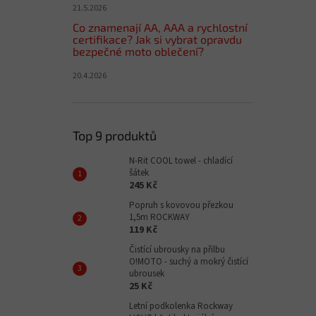
21.5.2026
Co znamenají AA, AAA a rychlostní
certifikace? Jak si vybrat opravdu
bezpečné moto oblečení?
20.4.2026
Top 9 produktů
N-Rit COOL towel - chladící
šátek
245 Kč
Popruh s kovovou přezkou
1,5m ROCKWAY
119 Kč
Čistící ubrousky na přilbu
O!MOTO - suchý a mokrý čistící
ubrousek
25 Kč
Letní podkolenka Rockway