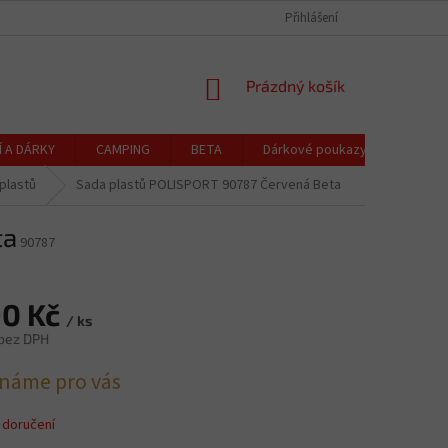
CZK
Čeština
OCHRANA OSOBNÍCH ÚDAJŮ
CENÍK DOPRAVY A PLATBY
Přihlášení
REKLAMACE
NÁKUPNÍ
Prázdný košík
KOŠÍK
Í A DÁRKY
CAMPING
BETA
Dárkové poukazy
Blog
plastů
Sada plastů POLISPORT 90787 Červená Beta
ta
90787
90 Kč
/ ks
 bez DPH
náme pro vás
 doručení