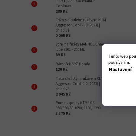
LIGHT | Antibakteriální +
Coolmax
289 Kč
Triko s dlouhým rukávem KLIM
Aggressor Cool -1.0 (2023) |
chladivé
2 295 Kč
Sprej na řetězy MANNOL Chain
lube 7901 - 200 ML
89 Kč
Tento web použ
používáním.
Rámeček SPZ Honda
Nastavení
120 Kč
Triko s krátkým rukávem KLIM
Aggressor Cool -1.0 (2023) |
chladivé
2 045 Kč
Pumpa spojky KTM LC8
950/990/SE 1050, 1190, 1290
3 375 Kč