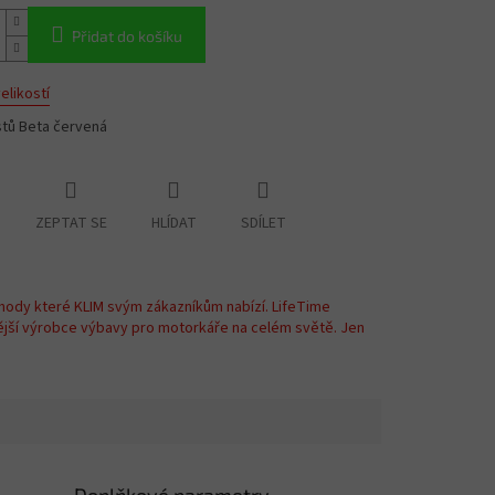
Přidat do košíku
elikostí
stů Beta červená
ZEPTAT SE
HLÍDAT
SDÍLET
hody které KLIM svým zákazníkům nabízí. LifeTime
ější výrobce výbavy pro motorkáře na celém světě. Jen