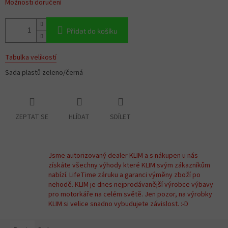
Možnosti doručení
Přidat do košíku
Tabulka velikostí
Sada plastů zeleno/černá
ZEPTAT SE
HLÍDAT
SDÍLET
Jsme autorizovaný dealer KLIM a s nákupen u nás
získáte všechny výhody které KLIM svým zákazníkům
nabízí. LifeTime záruku a garanci výměny zboží po
nehodě. KLIM je dnes nejprodávanější výrobce výbavy
pro motorkáře na celém světě. Jen pozor, na výrobky
KLIM si velice snadno vybudujete závislost. :-D