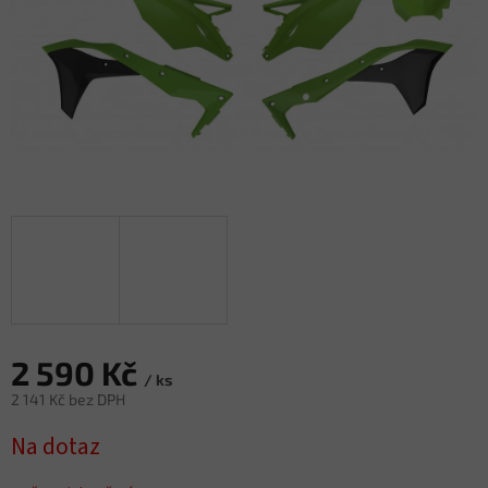
2 590 Kč
/ ks
2 141 Kč bez DPH
Měrná
Na dotaz
cena: