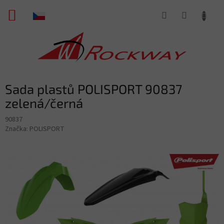
Přejít
NÁKUPNÍ
na
obsah
KOŠÍK
Sada plastů POLISPORT 90837
zelená/černá
90837
Značka:
POLISPORT