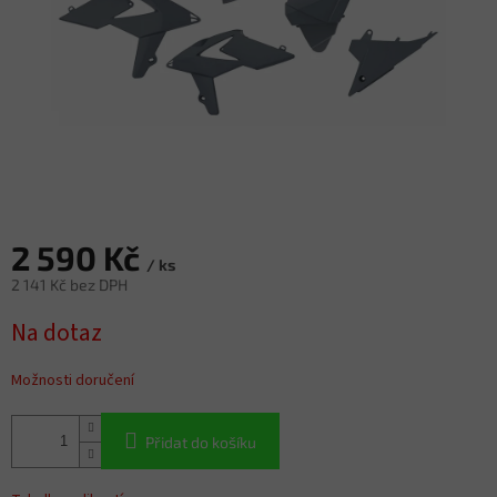
2 590 Kč
/ ks
2 141 Kč bez DPH
Měrná
Na dotaz
cena:
Možnosti doručení
Přidat do košíku