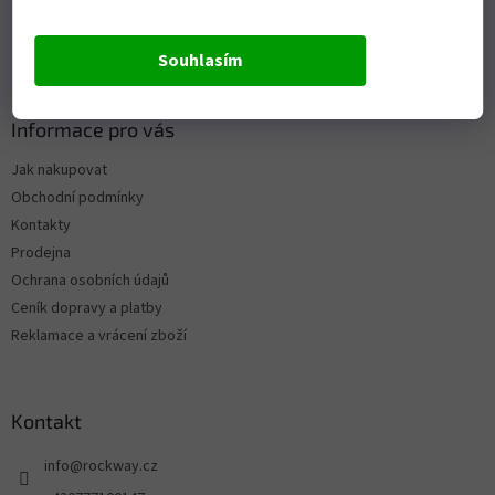
Souhlasím
Informace pro vás
Jak nakupovat
Obchodní podmínky
Kontakty
Prodejna
Ochrana osobních údajů
Ceník dopravy a platby
Reklamace a vrácení zboží
Kontakt
info
@
rockway.cz