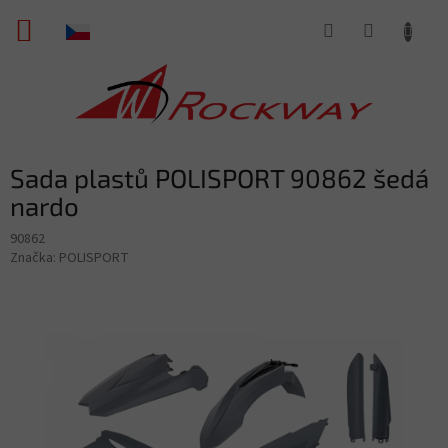
Přejít
NÁKUPNÍ
na
obsah
KOŠÍK
Sada plastů POLISPORT 90862 šedá
nardo
90862
Značka:
POLISPORT