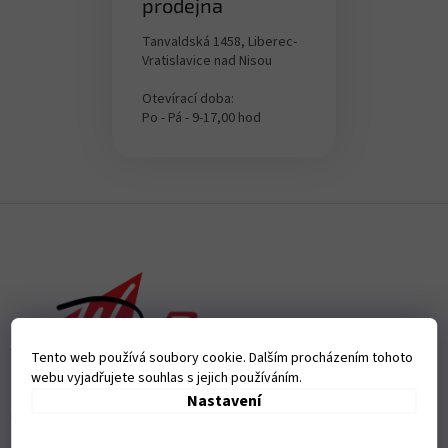
prodejna
Tanvaldská 1458, Liberec-
Vratislavice nad Nisou
Otevírací doba:
Po - Pá - 9-17,00 hod
Z
á
p
a
t
í
Tento web používá soubory cookie. Dalším procházením tohoto
webu vyjadřujete souhlas s jejich používáním.
Nastavení
Přijímáme online platby