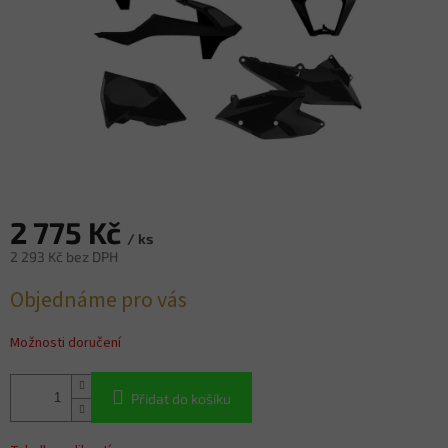
2 775 Kč
/ ks
2 293 Kč bez DPH
Měrná
Objednáme pro vás
cena:
Možnosti doručení
Přidat do košíku