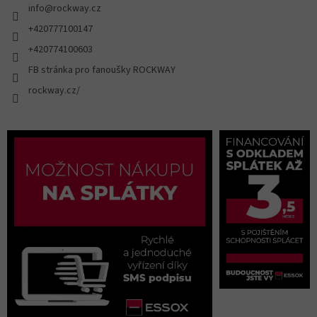
info
@
rockway.cz
+420777100147
+420774100603
FB stránka pro fanoušky ROCKWAY
rockway.cz/