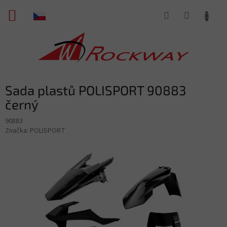
Přejít
NÁKUPNÍ
na
obsah
KOŠÍK
Sada plastů POLISPORT 90883
černý
90883
Značka:
POLISPORT