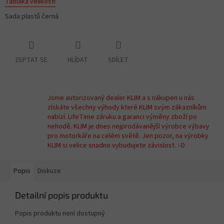
Tabulka velikostí
Sada plastů černá
ZEPTAT SE
HLÍDAT
SDÍLET
Jsme autorizovaný dealer KLIM a s nákupen u nás
získáte všechny výhody které KLIM svým zákazníkům
nabízí. LifeTime záruku a garanci výměny zboží po
nehodě. KLIM je dnes nejprodávanější výrobce výbavy
pro motorkáře na celém světě. Jen pozor, na výrobky
KLIM si velice snadno vybudujete závislost. :-D
Popis
Diskuze
Detailní popis produktu
Popis produktu není dostupný