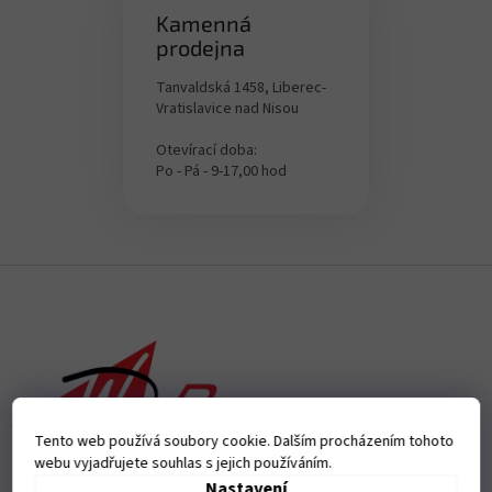
Kamenná
prodejna
Tanvaldská 1458, Liberec-
Vratislavice nad Nisou
Otevírací doba:
Po - Pá - 9-17,00 hod
Z
á
p
a
t
í
Tento web používá soubory cookie. Dalším procházením tohoto
webu vyjadřujete souhlas s jejich používáním.
Nastavení