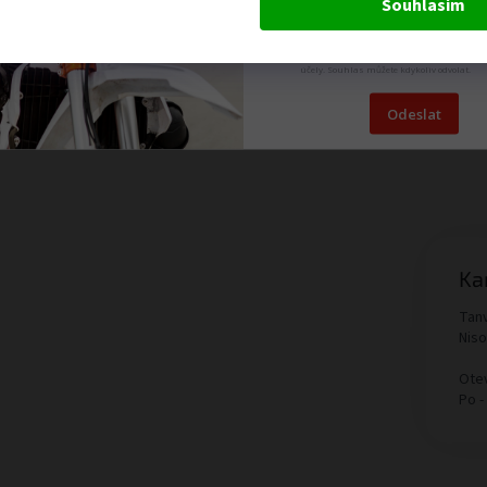
Souhlasím
Odesláním formuláře dáváte souhlas se
zpracováním osobních údajů pro marketi
účely. Souhlas můžete kdykoliv odvolat.
Odeslat
Ka
Tanv
Nis
Otev
Po -