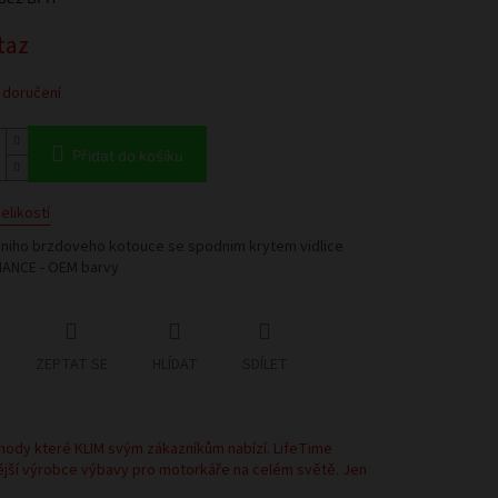
taz
 doručení
Přidat do košíku
elikostí
dniho brzdoveho kotouce se spodnim krytem vidlice
ANCE - OEM barvy
ZEPTAT SE
HLÍDAT
SDÍLET
hody které KLIM svým zákazníkům nabízí. LifeTime
ější výrobce výbavy pro motorkáře na celém světě. Jen