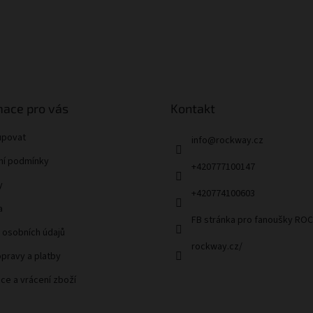
mace pro vás
Kontakt
upovat
info
@
rockway.cz
í podmínky
+420777100147
y
+420774100603
a
FB stránka pro fanoušky R
 osobních údajů
rockway.cz/
pravy a platby
ce a vrácení zboží