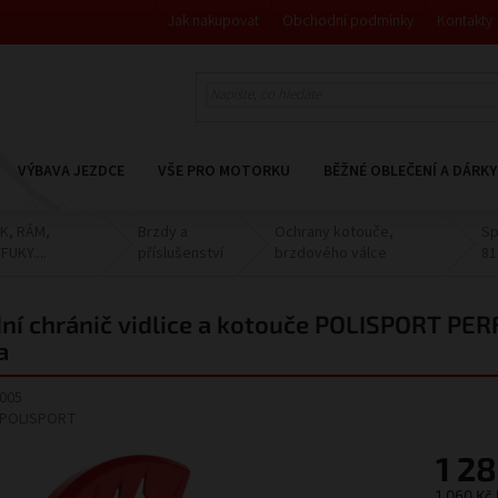
Jak nakupovat
Obchodní podmínky
Kontakty
VÝBAVA JEZDCE
VŠE PRO MOTORKU
BĚŽNÉ OBLEČENÍ A DÁRKY
K, RÁM,
Brzdy a
Ochrany kotouče,
Sp
FUKY....
příslušenství
brzdového válce
81
ní chránič vidlice a kotouče POLISPORT 
a
005
POLISPORT
1 2
1 060 Kč