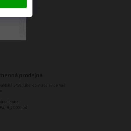
ngové
menná prodejna
aldská 1458, Liberec-Vratislavice nad
ou
írací doba:
 Pá - 9-17,00 hod