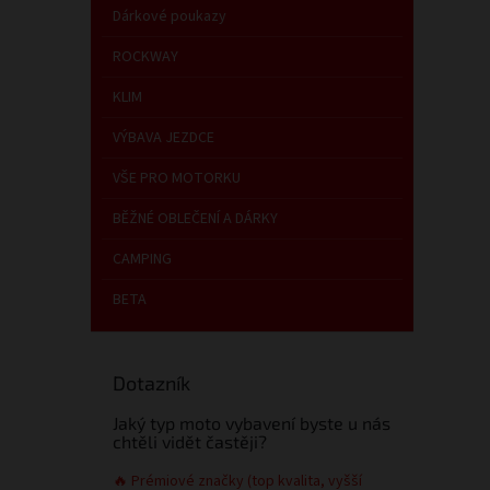
p
Dárkové poukazy
a
n
ROCKWAY
e
KLIM
l
VÝBAVA JEZDCE
VŠE PRO MOTORKU
BĚŽNÉ OBLEČENÍ A DÁRKY
CAMPING
BETA
Dotazník
Jaký typ moto vybavení byste u nás
chtěli vidět častěji?
🔥 Prémiové značky (top kvalita, vyšší