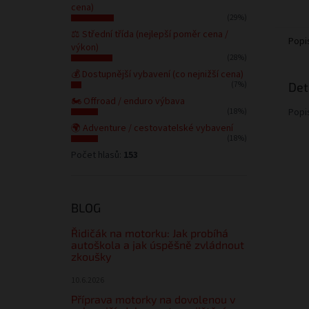
cena)
(29%)
⚖️ Střední třída (nejlepší poměr cena /
Popi
výkon)
(28%)
💰 Dostupnější vybavení (co nejnižší cena)
Det
(7%)
🏍️ Offroad / enduro výbava
Popi
(18%)
🌍 Adventure / cestovatelské vybavení
(18%)
Počet hlasů:
153
BLOG
Řidičák na motorku: Jak probíhá
autoškola a jak úspěšně zvládnout
zkoušky
10.6.2026
Příprava motorky na dovolenou v