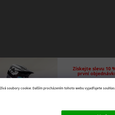
Získejte slevu 10 
první objednávk
Přihlaste se k odb
ívá soubory cookie. Dalším procházením tohoto webu vyjadřujete souhlas s
našeho newsletteru,
Vám neunikne žád
novinka.