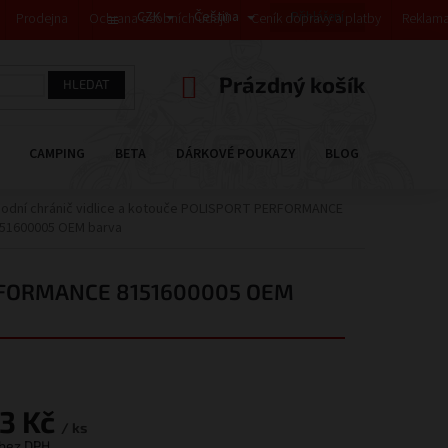
CZK
Čeština
Přihlášení
Prodejna
Ochrana osobních údajů
Ceník dopravy a platby
Reklama
NÁKUPNÍ
Prázdný košík
HLEDAT
KOŠÍK
CAMPING
BETA
DÁRKOVÉ POUKAZY
BLOG
PRODÁVA
odní chránič vidlice a kotouče POLISPORT PERFORMANCE
51600005 OEM barva
PERFORMANCE 8151600005 OEM
83 Kč
/ ks
 bez DPH