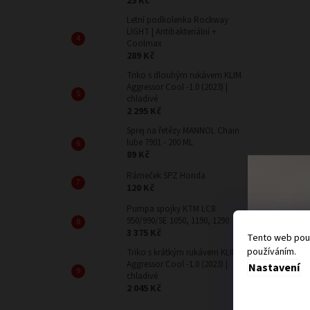
25 Kč
Letní podkolenka Rockway
LIGHT | Antibakteriální +
Coolmax
289 Kč
Triko s dlouhým rukávem KLIM
Aggressor Cool -1.0 (2023) |
chladivé
2 295 Kč
Sprej na řetězy MANNOL Chain
lube 7901 - 200 ML
89 Kč
Rámeček SPZ Honda
120 Kč
Pumpa spojky KTM LC8
950/990/SE 1050, 1190, 1290
3 375 Kč
Tento web použ
používáním.
Triko s krátkým rukávem KLIM
Aggressor Cool -1.0 (2023) |
Nastavení
chladivé
2 045 Kč