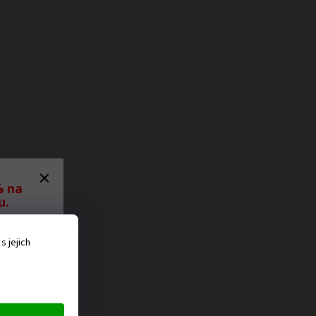
% na
u.
ěru
 jejich
 ať
ná