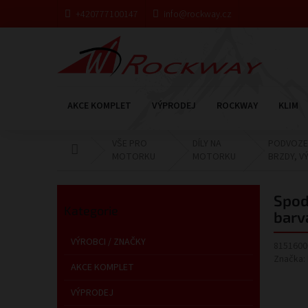
Přejít
+420777100147
info@rockway.cz
na
obsah
AKCE KOMPLET
VÝPRODEJ
ROCKWAY
KLIM
VŠE PRO
DÍLY NA
PODVOZE
Domů
MOTORKU
MOTORKU
BRZDY, VÝ
P
o
Přeskočit
Spod
s
Kategorie
kategorie
barv
t
r
VÝROBCI / ZNAČKY
8151600
a
Značka:
n
AKCE KOMPLET
n
VÝPRODEJ
í