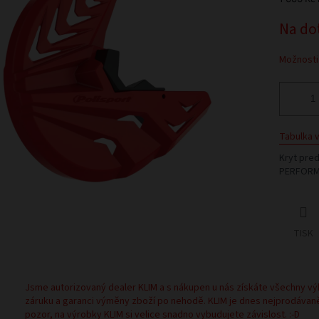
Měrná
Na do
cena:
Možnosti
Tabulka v
Kryt pre
PERFORM
TISK
Jsme autorizovaný dealer KLIM a s nákupen u nás získáte všechny vý
záruku a garanci výměny zboží po nehodě. KLIM je dnes nejprodávan
pozor, na výrobky KLIM si velice snadno vybudujete závislost. :-D