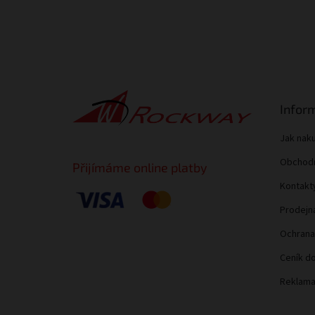
Z
á
Infor
p
a
Jak nak
t
Obchodn
í
Přijímáme online platby
Kontakt
Prodejn
Ochrana
Ceník do
Reklama