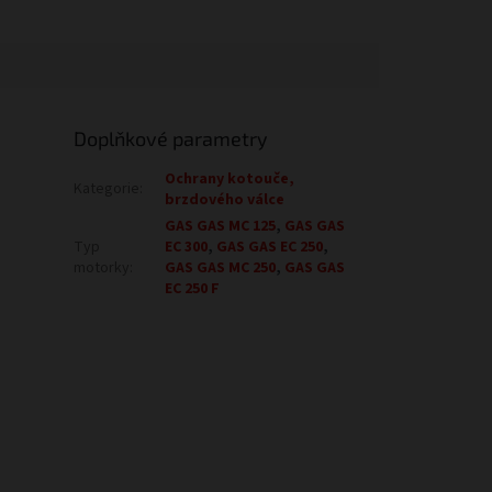
Doplňkové parametry
Ochrany kotouče,
Kategorie
:
brzdového válce
GAS GAS MC 125
,
GAS GAS
Typ
EC 300
,
GAS GAS EC 250
,
motorky
:
GAS GAS MC 250
,
GAS GAS
EC 250 F