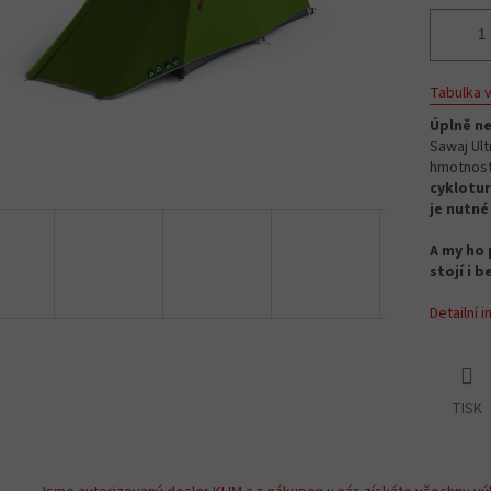
Tabulka v
Úplně ne
Sawaj Ult
hmotnost
cyklotur
je nutné
A my ho 
stojí i b
Detailní 
TISK