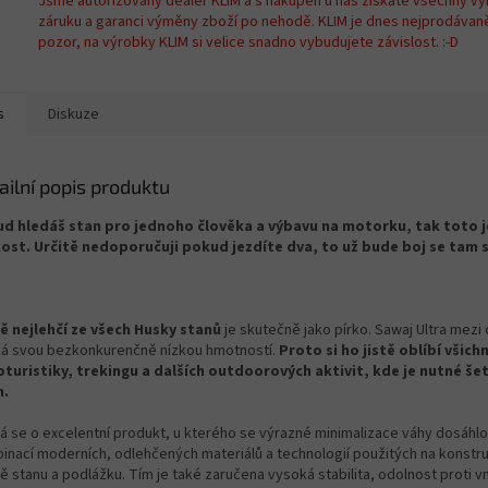
Jsme autorizovaný dealer KLIM a s nákupen u nás získáte všechny vý
záruku a garanci výměny zboží po nehodě. KLIM je dnes nejprodávan
pozor, na výrobky KLIM si velice snadno vybudujete závislost. :-D
s
Diskuze
ailní popis produktu
d hledáš stan pro jednoho člověka a výbavu na motorku, tak toto je
kost. Určitě nedoporučuji pokud jezdíte dva, to už bude boj se tam 
ě nejlehčí ze všech Husky stanů
je skutečně jako pírko. Sawaj Ultra mezi 
ká svou bezkonkurenčně nízkou hmotností.
Proto si ho jistě oblíbí všichn
oturistiky, trekingu a dalších outdoorových aktivit, kde je nutné še
m.
á se o excelentní produkt, u kterého se výrazné minimalizace váhy dosáhl
inací moderních, odlehčených materiálů a technologií použitých na konstru
ě stanu a podlážku. Tím je také zaručena vysoká stabilita, odolnost proti v