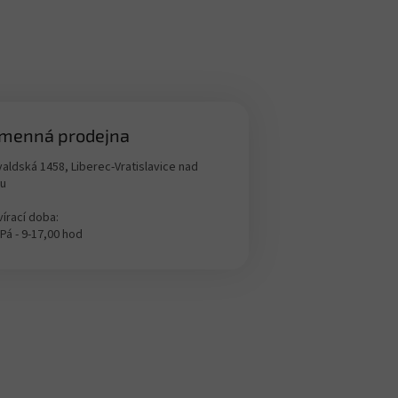
menná prodejna
aldská 1458, Liberec-Vratislavice nad
ou
írací doba:
 Pá - 9-17,00 hod