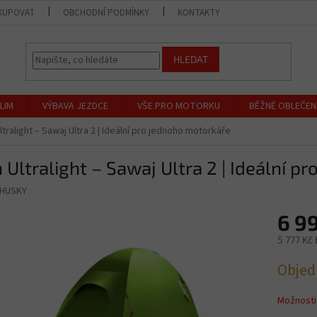
KUPOVAT
OBCHODNÍ PODMÍNKY
KONTAKTY
PRODEJNA
HLEDAT
LIM
VÝBAVA JEZDCE
VŠE PRO MOTORKU
BĚŽNÉ OBLEČEN
ltralight – Sawaj Ultra 2 | Ideální pro jednoho motorkáře
 Ultralight – Sawaj Ultra 2 | Ideální 
HUSKY
6 9
5 777 Kč
Měrná
Objed
cena:
Možnosti