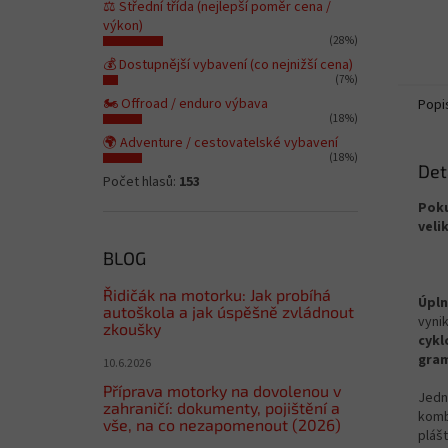
⚖️ Střední třída (nejlepší poměr cena /
výkon)
(28%)
💰 Dostupnější vybavení (co nejnižší cena)
(7%)
🏍️ Offroad / enduro výbava
Popi
(18%)
🌍 Adventure / cestovatelské vybavení
(18%)
Det
Počet hlasů:
153
Poku
veli
BLOG
Řidičák na motorku: Jak probíhá
Úpln
autoškola a jak úspěšně zvládnout
vyni
zkoušky
cykl
gra
10.6.2026
Příprava motorky na dovolenou v
Jedn
zahraničí: dokumenty, pojištění a
komb
vše, na co nezapomenout (2026)
plášt