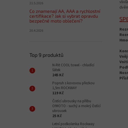
vliv
21.5.2026
dvěm
Co znamenají AA, AAA a rychlostní
certifikace? Jak si vybrat opravdu
SP
bezpečné moto oblečení?
Roz
20.4.2026
Roz
Hmo
Kons
Top 9 produktů
Vněj
Vnit
N-Rit COOL towel - chladící
Podl
šátek
Nosn
245 Kč
Přís
Popruh s kovovou přezkou
1,5m ROCKWAY
119 Kč
Čistící ubrousky na přilbu
O!MOTO - suchý a mokrý čistící
ubrousek
25 Kč
Letní podkolenka Rockway