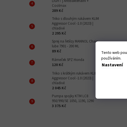
LIGHT | Antibakteriální +
Coolmax
289 Kč
Triko s dlouhým rukávem KLIM
Aggressor Cool -1.0 (2023) |
chladivé
2 295 Kč
Sprej na řetězy MANNOL Chain
lube 7901 - 200 ML
89 Kč
Tento web použ
používáním.
Rámeček SPZ Honda
Nastavení
120 Kč
Triko s krátkým rukávem KLIM
Aggressor Cool -1.0 (2023) |
chladivé
2 045 Kč
Pumpa spojky KTM LC8
950/990/SE 1050, 1190, 1290
3 375 Kč