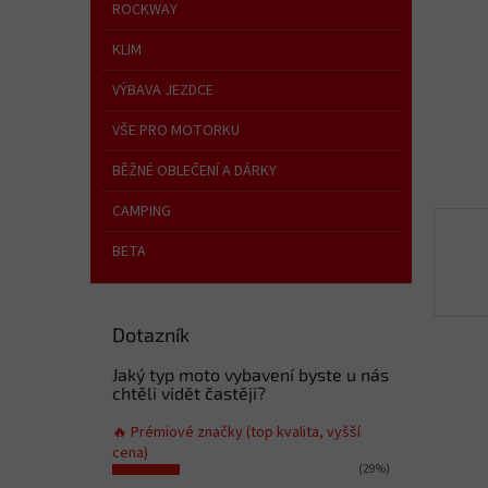
n
ROCKWAY
e
KLIM
l
VÝBAVA JEZDCE
VŠE PRO MOTORKU
BĚŽNÉ OBLEČENÍ A DÁRKY
CAMPING
BETA
Dotazník
Jaký typ moto vybavení byste u nás
chtěli vidět častěji?
🔥 Prémiové značky (top kvalita, vyšší
cena)
(29%)