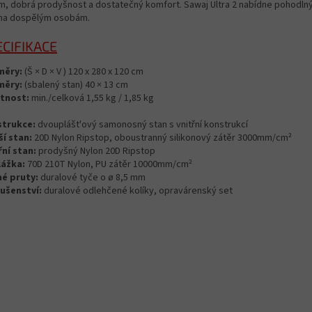
ům, dobrá prodyšnost a dostatečný komfort. Sawaj Ultra 2 nabídne pohodlný
a dospělým osobám.
ECIFIKACE
měry:
(Š × D × V ) 120 x 280 x 120 cm
měry:
(sbalený stan) 40 × 13 cm
tnost:
min./celková 1,55 kg / 1,85 kg
trukce:
dvouplášt'ový samonosný stan s vnitřní konstrukcí
ší stan:
20D Nylon Ripstop, oboustranný silikonový zátěr 3000mm/cm²
řní stan:
prodyšný Nylon 20D Ripstop
ážka:
70D 210T Nylon, PU zátěr 10000mm/cm²
é pruty:
duralové tyče o ø 8,5 mm
lušenství:
duralové odlehčené kolíky, opravárenský set