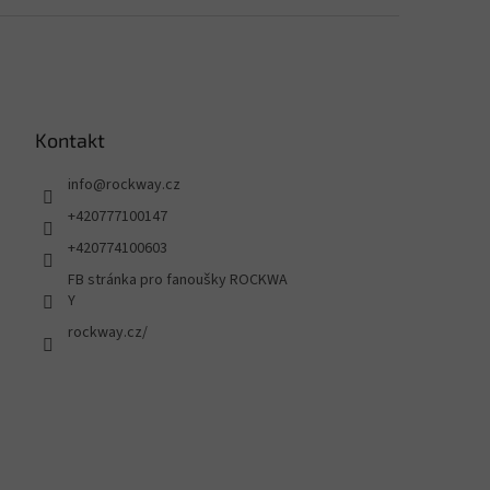
Kontakt
info
@
rockway.cz
+420777100147
+420774100603
FB stránka pro fanoušky ROCKWA
Y
rockway.cz/