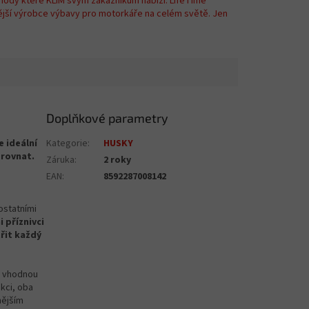
hody které KLIM svým zákazníkům nabízí. LifeTime
ější výrobce výbavy pro motorkáře na celém světě. Jen
Doplňkové parametry
 ideální
Kategorie
:
HUSKY
srovnat.
Záruka
:
2 roky
EAN
:
8592287008142
ostatními
i příznivci
třit každý
o vhodnou
kci, oba
nějším