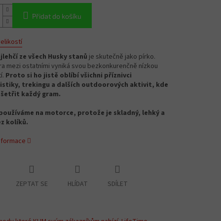
Přidat do košíku
elikostí
jlehčí ze všech Husky stanů
je skutečně jako pírko.
ra mezi ostatními vyniká svou bezkonkurenčně nízkou
í.
Proto si ho jistě oblíbí všichni příznivci
istiky, trekingu a dalších outdoorových aktivit, kde
 šetřit každý gram.
používáme na motorce, protože je skladný, lehký a
ez kolíků.
informace
ZEPTAT SE
HLÍDAT
SDÍLET