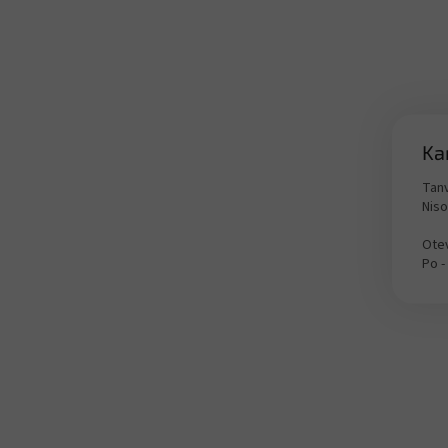
Ka
Tanv
Nis
Otev
Po -