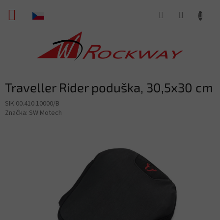
Přejít
NÁKUPNÍ
na
obsah
KOŠÍK
Traveller Rider poduška, 30,5x30 cm
SIK.00.410.10000/B
Značka:
SW Motech