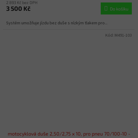
2 893 Kč bez DPH
3 500 Kč
Do košíku
Systém umožňuje jízdu bez duše s nízkým tlakem pro...
Kód:
M491-103
motocyklová duše 2,50/2,75 x 10, pro pneu 70/100-10 -