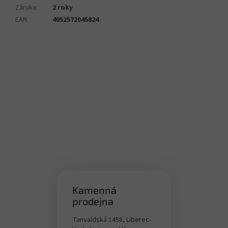
Záruka
:
2 roky
EAN
:
4052572045824
Kamenná
prodejna
Tanvaldská 1458, Liberec-