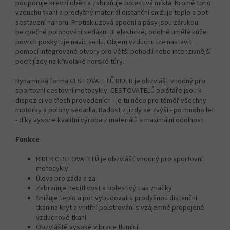
podporuje krevní oběh a zabraňuje bolestivá místa. Kromě toho
vzduchu tkaní a prodyšný materiál distanční snižuje teplo a pot
sestavení nahoru. Protiskluzová spodní a pásy jsou zárukou
bezpečné polohování sedáku. Bi elastické, odolné umělé kůže
povrch poskytuje navíc sedu. Objem vzduchu lze nastavit
pomocí integrované otvory pro větší pohodlí nebo intenzivnější
pocit jízdy na křivolaké horské túry.
Dynamická forma CESTOVATELŮ RIDER je obzvlášť vhodný pro
sportovní cestovní motocykly. CESTOVATELŮ polštáře jsou k
dispozici ve třech provedeních - je tu něco pro téměř všechny
motorky a polohy sedadla. Radost z jízdy se zvýší - po mnoho let
- díky vysoce kvalitní výroba z materiálů s maximální odolnost.
Funkce
RIDER CESTOVATELŮ je obzvlášť vhodný pro sportovní
motocykly.
Úleva pro záda a za
Zabraňuje necitlivost a bolestivý tlak značky
Snižuje teplo a pot vybudovat s prodyšnou distanční
tkanina kryt a vnitřní polstrování s vzájemně propojené
vzduchové tkaní
Obzvláště vysoké vibrace tlumící