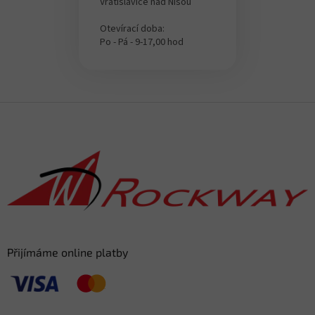
Vratislavice nad Nisou
Otevírací doba:
Po - Pá - 9-17,00 hod
Z
á
p
a
t
í
Přijímáme online platby