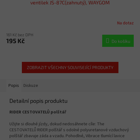
ventilek JS-87C(zahnutý), WAYGOM
Na dotaz
161 Kč bez DPH
195 Kč
Do košíku
ZOBRAZIT VŠECHNY SOUVISEJÍCÍ PRODUKTY
Popis
Diskuze
Detailní popis produktu
RIDER CESTOVATELŮ polštář
Užijte si dlouhé jízdy, dokud nedosáhnete cíle: The
CESTOVATELŮ RIDER polštář s odolné polyuretanové vzduchový
polštář zbavuje záda a vzadu. Pohodlné, Vibrace tlumící lavice