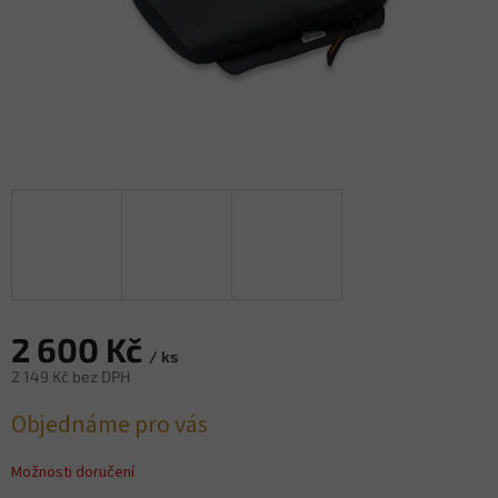
2 600 Kč
/ ks
2 149 Kč bez DPH
Měrná
Objednáme pro vás
cena:
Možnosti doručení