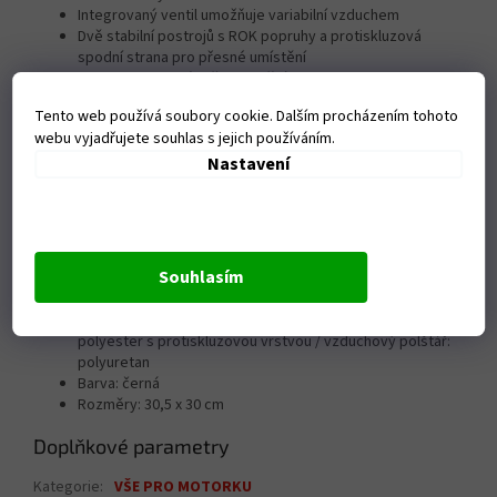
Integrovaný ventil umožňuje variabilní vzduchem
Dvě stabilní postrojů s ROK popruhy a protiskluzová
spodní strana pro přesné umístění
Ochrana proti krádeži upevněním pod sedadlem
Povrch je vyroben z odolné, bi elastické umělé kůže pro
Tento web používá soubory cookie. Dalším procházením tohoto
pohodlí při další sezení
webu vyjadřujete souhlas s jejich používáním.
Vodotěsné polyuretanovou poduškou
Nastavení
Součástí dodávky
RIDER CESTOVATELŮ polštář
Montážní návod
Souhlasím
Podrobnosti
Materiál:
povrch: bi elastické umělé kůže / spodní strana:
polyester s protiskluzovou vrstvou
/
vzduchový polštář:
polyuretan
Barva:
černá
Rozměry:
30,5
x
30
cm
Doplňkové parametry
Kategorie
:
VŠE PRO MOTORKU