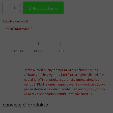
Přidat do košíku
Tabulka velikostí
Detailní informace
ZEPTAT SE
HLÍDAT
SDÍLET
Jsme autorizovaný dealer KLIM a s nákupen u nás
získáte všechny výhody které KLIM svým zákazníkům
nabízí. LifeTime záruku a garanci výměny zboží po
nehodě. KLIM je dnes nejprodávanější výrobce výbavy
pro motorkáře na celém světě. Jen pozor, na výrobky
KLIM si velice snadno vybudujete závislost. :-D
Související produkty