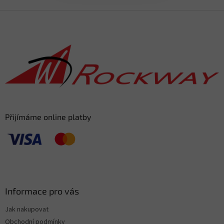
Z
á
p
a
t
í
Přijímáme online platby
Informace pro vás
Jak nakupovat
Obchodní podmínky