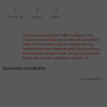
ZEPTAT SE
HLÍDAT
SDÍLET
Jsme autorizovaný dealer KLIM a s nákupen u nás
získáte všechny výhody které KLIM svým zákazníkům
nabízí. LifeTime záruku a garanci výměny zboží po
nehodě. KLIM je dnes nejprodávanější výrobce výbavy
pro motorkáře na celém světě. Jen pozor, na výrobky
KLIM si velice snadno vybudujete závislost. :-D
Související produkty
Kód:
M400-1311