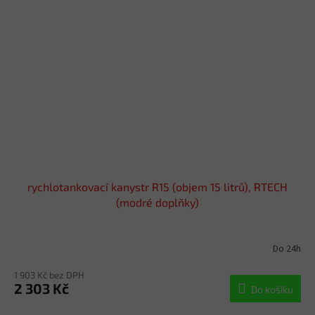
rychlotankovací kanystr R15 (objem 15 litrů), RTECH
(modré doplňky)
Do 24h
1 903 Kč bez DPH
2 303 Kč
Do košíku