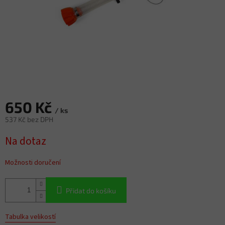
650 Kč
/ ks
537 Kč bez DPH
Měrná
Na dotaz
cena:
Možnosti doručení
Přidat do košíku
Tabulka velikostí