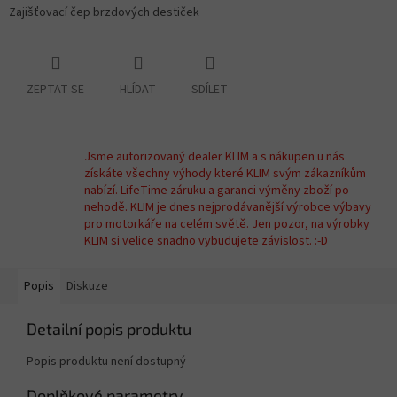
Zajišťovací čep brzdových destiček
ZEPTAT SE
HLÍDAT
SDÍLET
Jsme autorizovaný dealer KLIM a s nákupen u nás
získáte všechny výhody které KLIM svým zákazníkům
nabízí. LifeTime záruku a garanci výměny zboží po
nehodě. KLIM je dnes nejprodávanější výrobce výbavy
pro motorkáře na celém světě. Jen pozor, na výrobky
KLIM si velice snadno vybudujete závislost. :-D
Popis
Diskuze
Detailní popis produktu
Popis produktu není dostupný
Doplňkové parametry