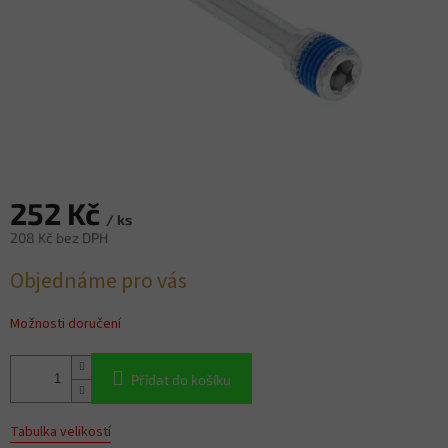
252 Kč
/ ks
208 Kč bez DPH
Měrná
Objednáme pro vás
cena:
Možnosti doručení
Přidat do košíku
Tabulka velikostí