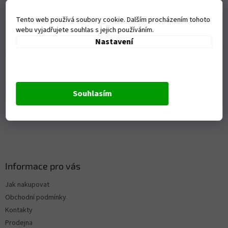
p
a
Tento web používá soubory cookie. Dalším procházením tohoto
webu vyjadřujete souhlas s jejich používáním.
t
Nastavení
í
Přijímáme online platby
Souhlasím
Informace pro vás
Jak nakupovat
Obchodní podmínky
Kontakty
Prodejna