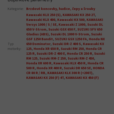
Kategorie
:
Brzdové koncovky, hadice, čepy a šrouby
Kawasaki KLX 250 (S)
,
KAWASAKI KX 250 2T
,
Kawasaki KLX 400
,
Kawasaki KX 500
,
KAWASAKI
Versys 1000 / S / SE
,
Kawasaki Z 1000
,
Suzuki DL
650 V-Strom
,
Suzuki GSX 650 F
,
SUZUKI SFV 650
Gladius (ABS)
,
Suzuki DL 1000 V-Strom
,
Suzuki
GSF 1250 Bandit
,
SUZUKI GSX 1250 FA
,
Honda NX
Typ
650 Dominator
,
Suzuki DR-Z 400 S
,
Kawasaki KX
motorky
:
125
,
Honda XR 650 R
,
Suzuki RM 250
,
Honda CR
125 R
,
Suzuki DR-Z 400 E
,
Honda CR 250 R
,
Suzuki
RM 125
,
Suzuki RM-Z 250
,
Suzuki RM-Z 450
,
Honda XR 600 R
,
Kawasaki KLX 450 R
,
Honda CR
500 R
,
Honda XR 400 R
,
Suzuki DR 650 SE
,
HONDA
CR 80 R / RB
,
KAWASAKI KLX 300 R (<2007)
,
KAWASAKI KX 250 (F) 4T
,
KAWASAKI KX 450 (F)