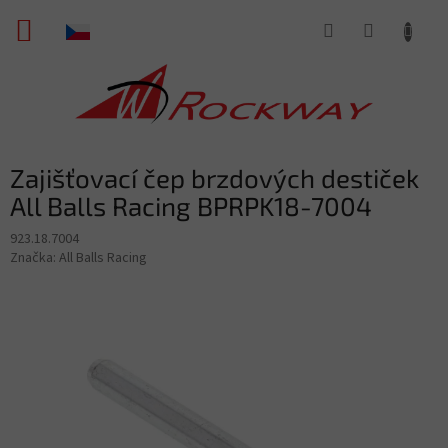
Přejít
NÁKUPNÍ
na
obsah
KOŠÍK
Zajišťovací čep brzdových destiček
All Balls Racing BPRPK18-7004
923.18.7004
Značka:
All Balls Racing