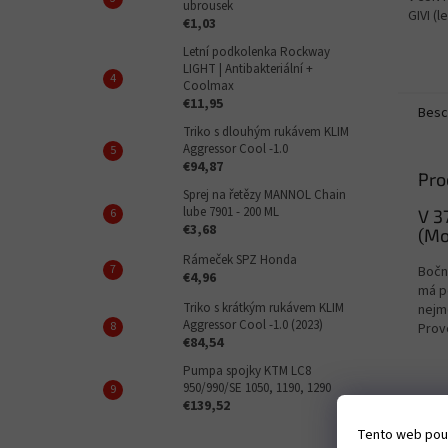
ubrousek
GIVI (
€1,03
Letní podkolenka Rockway
LIGHT | Antibakteriální +
Coolmax
€11,95
Besc
Triko s dlouhým rukávem KLIM
Aggressor Cool -1.0
€94,87
Pro
Sprej na řetězy MANNOL Chain
lube 7901 - 200 ML
V 3
€3,68
(Mo
Rámeček SPZ Honda
Boční
€4,96
má p
Triko s krátkým rukávem KLIM
nejme
Aggressor Cool -1.0 (2023)
Prov
€84,54
Pumpa spojky KTM LC8
950/990/SE 1050, 1190, 1290
€139,52
Tento web použ