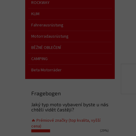
e
ROCKWAY
KLIM
Fahrerausrüstung
Motorradausrüstung
BĚŽNÉ OBLEČENÍ
CAMPING
Beta Motorräder
Fragebogen
Jaký typ moto vybavení byste u nás
chtěli vidět častěji?
🔥 Prémiové značky (top kvalita, vyšší
cena)
(29%)