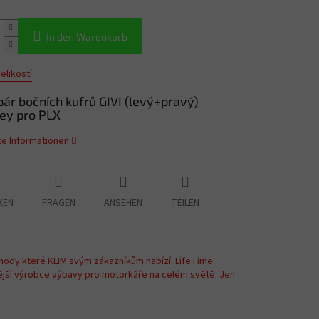
In den Warenkorb
elikostí
pár bočních kufrů GIVI (levý+pravý)
y pro PLX
rte Informationen
KEN
FRAGEN
ANSEHEN
TEILEN
hody které KLIM svým zákazníkům nabízí. LifeTime
ější výrobce výbavy pro motorkáře na celém světě. Jen