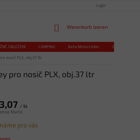
EUR
Deutsch
OCHRANA OSOBNÍCH ÚDAJŮ
CENÍK DOPRAVY A PLATBY / VRÁCENÍ ZBO
Login
WARENKORB
Warenkorb leeren
ŽNÉ OBLEČENÍ
CAMPING
Beta Motorräder
Geschenkguts
o nosič PLX, obj.37 ltr
y pro nosič PLX, obj.37 ltr
3,07
/ St
 ohne MwSt.
preis:
náme pro vás
tionen