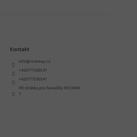
Kontakt
info
@
rockway.cz
+420777100147
+420777100147
FB stránka pro fanoušky ROCKWA
Y