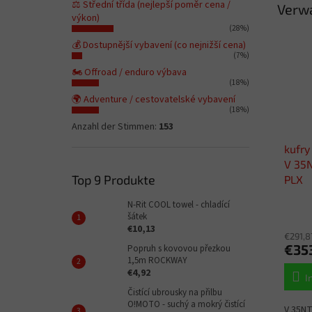
⚖️ Střední třída (nejlepší poměr cena /
Verw
výkon)
(28%)
💰 Dostupnější vybavení (co nejnižší cena)
(7%)
🏍️ Offroad / enduro výbava
(18%)
🌍 Adventure / cestovatelské vybavení
(18%)
Anzahl der Stimmen:
153
kufry
V 35N
Top 9 Produkte
PLX
N-Rit COOL towel - chladící
šátek
€10,13
€291,8
€35
Popruh s kovovou přezkou
1,5m ROCKWAY
€4,92
I
Čistící ubrousky na přilbu
O!MOTO - suchý a mokrý čistící
V 35NT