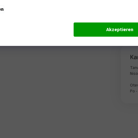
en
Akzeptieren
Ka
Tanv
Nis
Otev
Po -