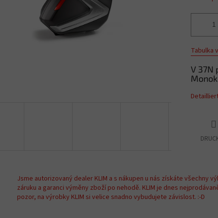
Tabulka v
V 37N 
Monoke
Detaillie
DRUC
Jsme autorizovaný dealer KLIM a s nákupen u nás získáte všechny vý
záruku a garanci výměny zboží po nehodě. KLIM je dnes nejprodávan
pozor, na výrobky KLIM si velice snadno vybudujete závislost. :-D