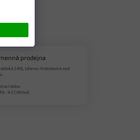
menná prodejna
aldská 1458, Liberec-Vratislavice nad
ou
írací doba:
 Pá - 9-17,00 hod