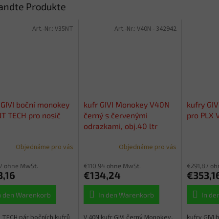
andte Produkte
Art.-Nr.:
V35NT
Art.-Nr.:
V40N - 342942
 GIVI boční monokey
kufr GIVI Monokey V40N
kufry GI
T TECH pro nosič
černý s červenými
pro PLX 
odrazkami, obj.40 ltr
Objednáme pro vás
Objednáme pro vás
7 ohne MwSt.
€110,94 ohne MwSt.
€291,87 oh
3,16
€134,24
€353,1
n den Warenkorb
In den Warenkorb
In de
 TECH pár bočních kufrů
V 40N kufr GIVI černý Monokey,
kufry GIVI