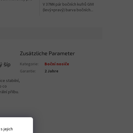
V 37NN pár bočních kufrů GIVI
(levý+pravý) barva bočních...
Zusätzliche Parameter
ý šíp
Kategorie
:
Boční nosiče
Garantie
:
2 Jahre
ce stabilní,
o co
lní přilbu.
 jejich