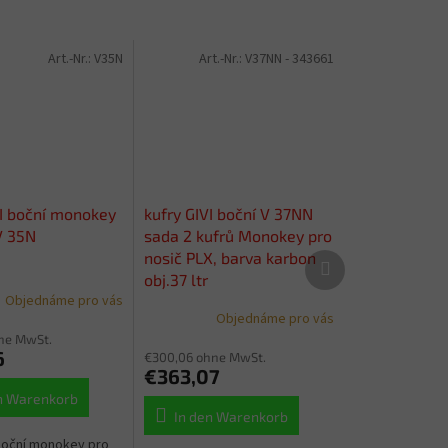
Art.-Nr.:
V35N
Art.-Nr.:
V37NN - 343661
VI boční monokey
kufry GIVI boční V 37NN
V 35N
sada 2 kufrů Monokey pro
nosič PLX, barva karbon
Nächstes
Produkt
obj.37 ltr
Objednáme pro vás
Objednáme pro vás
ne MwSt.
6
€300,06 ohne MwSt.
€363,07
n Warenkorb
In den Warenkorb
 boční monokey pro