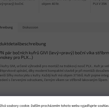
levý+pravý) boční.
objem 40 ltr.
PLX V 35N
hreibung
Diskussion
duktdetailbeschreibung
7N pár bočních kufrů GIVI (levý+pravý) boční víka stříbrn
nokey pro PLX...)
 kufry GIVI, určené výhradně pro montáž na trubkový nosič PLX... Kufr je veli
ětiprvkové upínání, díky moderní kompaktní stavbě je při montáži dosažen
nší šířky motocyklu s kufry. Každý kufr má objem 37 litrů. Kufr pojme integrá
edení s červenými odrazkami, černým víkem se stříbrně lakovaným šípem.
ívá soubory cookie. Dalším procházením tohoto webu vyjadřujete souhlas s