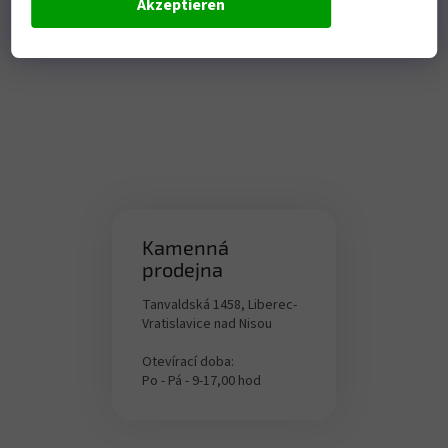
Akzeptieren
Kamenná
prodejna
Tanvaldská 1458, Liberec-
Vratislavice nad Nisou
Otevírací doba:
Po - Pá - 9-17,00 hod