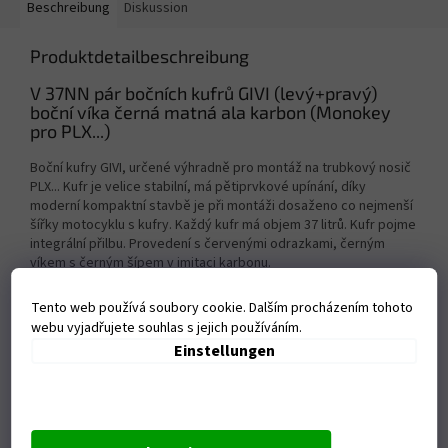
Beschreibung
Diskussion
Produktdetailbeschreibung
V 37NN pár bočních kufrů GIVI (levý+pravý)
boční víka černá matná ala karbon (Monokey
pro PLX...)
Boční kufry GIVI, určené výhradně pro montáž na trubkový nosič
PLX... Kufr je velice stabilní, má pětiprvkové upínání, díky
moderní kompaktní stavbě je při montáži dosaženo co nejmenší
šířky motocyklu s kufry. Každý kufr má objem 37 litrů. Kufr pojme
integrální přilbu. Provedení s červenými odrazkami, černým
víkem s černým šípem v imitaci karbonu.
Zusätzliche Parameter
Tento web používá soubory cookie. Dalším procházením tohoto
webu vyjadřujete souhlas s jejich používáním.
Kategorie
:
Boční nosiče
Einstellungen
Garantie
:
2 Jahre