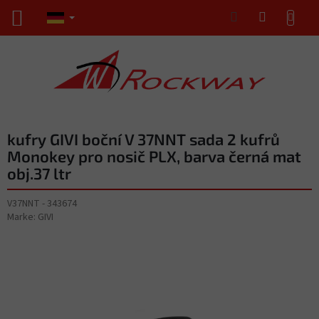
Zum
WARENKORB
Inhalt
springen
kufry GIVI boční V 37NNT sada 2 kufrů
Monokey pro nosič PLX, barva černá mat
obj.37 ltr
V37NNT - 343674
Marke:
GIVI