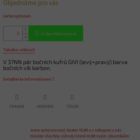
Objednáme pro vás
Lieferoptionen
In den Warenkorb
Tabulka velikostí
V 37NN pár bočních kufrů GIVI (levý+pravý) barva
bočních vík karbon.
Detaillierte Informationen
FRAGEN
ANSEHEN
TEILEN
Jsme autorizovaný dealer KLIM a s nákupen u nás
získáte všechny výhody které KLIM svým zákazníkům