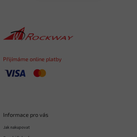
F
u
ß
z
e
i
l
e
Přijímáme online platby
Informace pro vás
Jak nakupovat