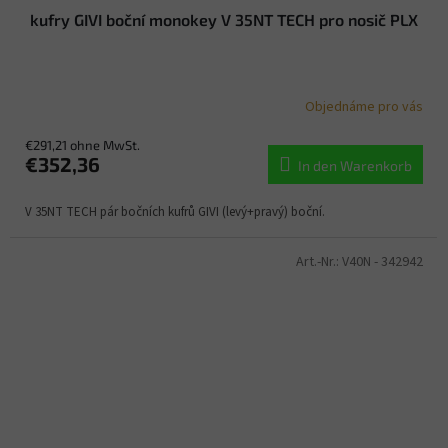
kufry GIVI boční monokey V 35NT TECH pro nosič PLX
Objednáme pro vás
€291,21 ohne MwSt.
€352,36
In den Warenkorb
V 35NT TECH pár bočních kufrů GIVI (levý+pravý) boční.
Art.-Nr.:
V40N - 342942