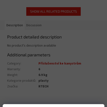
SHOW ALL RELATED PRODUCTS
Description
Discussion
Product detailed description
No product's description available
Additional parameters
Category
:
Příslušenství ke kanystrům
Warranty
:
6
Weight
:
0.9 kg
Kategorie produktů
:
plasty
Značka
:
RTECH