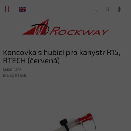
Skip
SHOPPING
to
content
CART
Koncovka s hubicí pro kanystr R15,
RTECH (červená)
M400-1406
Brand:
RTech