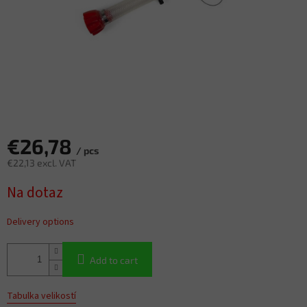
€26,78
/ pcs
€22,13 excl. VAT
Measure
Na dotaz
price:
Delivery options
Add to cart
Tabulka velikostí