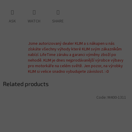
ASK
WATCH
SHARE
Jsme autorizovaný dealer KLIM a s nákupen u nás
získáte všechny výhody které KLIM svým zákazníkům
nabízí. LifeTime záruku a garanci výměny zboží po
nehodě. KLIM je dnes nejprodávanější výrobce výbavy
pro motorkáře na celém světě. Jen pozor, na výrobky
KLIM si velice snadno vybudujete závislost. :-D
Related products
Code:
M400-1311