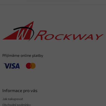
F
o
o
t
e
r
Přijímáme online platby
Informace pro vás
Jak nakupovat
Obchodní podmínky