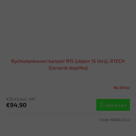
Rychlotankovací kanystr R15 (objem 15 litrů), RTECH
(červené doplňky)
Na dotaz
€78,43 excl. VAT
€94,90
Add to cart
Code:
M400-1312