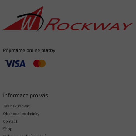
o
t
e
r
Přijímáme online platby
Informace pro vás
Jak nakupovat
Obchodní podmínky
Contact
Shop