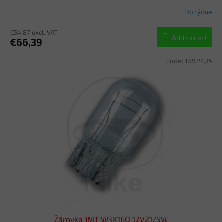
Do týdne
€54,87 excl. VAT
Add to cart
€66,39
Code:
159.24.35
Žárovka JMT W3X16Q 12V21/5W