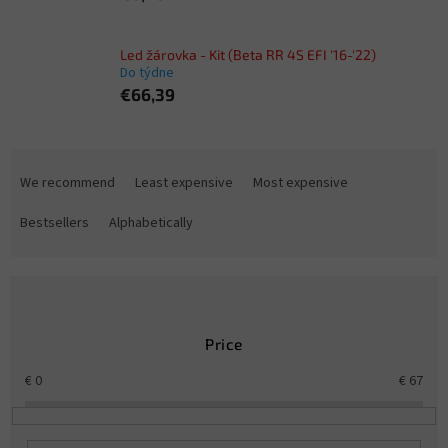
Led žárovka - Kit (Beta RR 4S EFI '16-'22)
Do týdne
€66,39
P
r
We recommend
Least expensive
Most expensive
o
d
Bestsellers
Alphabetically
u
c
t
s
o
Price
r
t
€
0
€
67
i
n
g