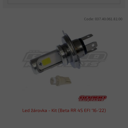
L
Code:
037.40.061.82.00
i
s
t
o
f
p
r
o
d
u
c
t
s
Led žárovka - Kit (Beta RR 4S EFI '16-'22)