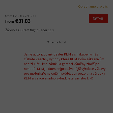
Objednáme pro vás
from €26,31 excl. VAT
DETAIL
€31,83
from
Žárovka OSRAM Night Racer 110
7
items total
L
i
s
Jsme autorizovaný dealer KLIM a s nákupen u nás
t
získáte všechny výhody které KLIM svým zákazníkům
i
nabízí. LifeTime záruku a garanci výměny zboží po
n
nehodě. KLIM je dnes nejprodávanější výrobce výbavy
g
pro motorkáře na celém světě. Jen pozor, na výrobky
c
KLIM si velice snadno vybudujete závislost. :-D
o
n
t
r
o
l
s