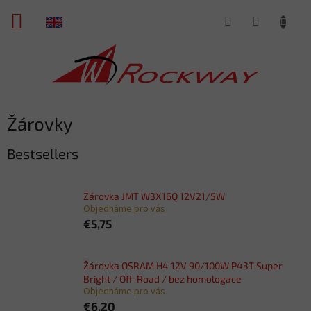
Skip
SHOPPING
to
content
CART
Žárovky
Bestsellers
Žárovka JMT W3X16Q 12V21/5W
Objednáme pro vás
€5,75
Žárovka OSRAM H4 12V 90/100W P43T Super
Bright / Off-Road / bez homologace
Objednáme pro vás
€6,20