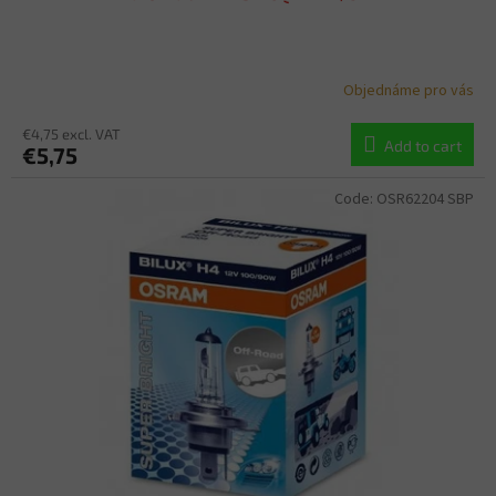
Objednáme pro vás
€4,75 excl. VAT
Add to cart
€5,75
Code:
OSR62204 SBP