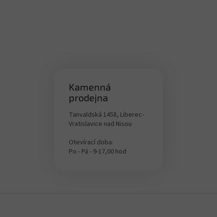
Kamenná
prodejna
Tanvaldská 1458, Liberec-
Vratislavice nad Nisou
Otevírací doba:
Po - Pá - 9-17,00 hod
F
o