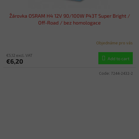
Žárovka OSRAM H4 12V 90/100W P43T Super Bright /
Off-Road / bez homologace
Objednáme pro vás
€5,12 excl. VAT
Add to cart
€6,20
Code:
7244-2432-2