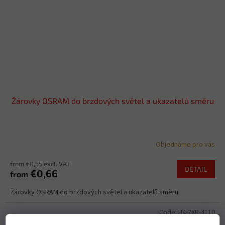
Žárovky OSRAM do brzdových světel a ukazatelů směru
Objednáme pro vás
from €0,55 excl. VAT
DETAIL
€0,66
from
Žárovky OSRAM do brzdových světel a ukazatelů směru
Code:
H4-7XR-4110