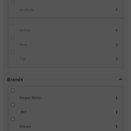
In stock
0
Action
0
New
0
Tip
0
Brands
Boano Moto
1
JMT
1
Osram
5