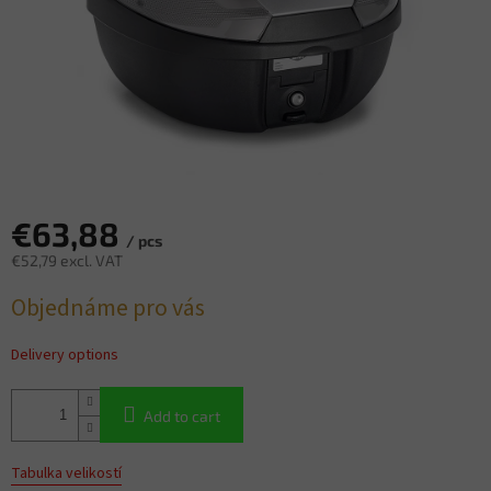
€63,88
/ pcs
€52,79 excl. VAT
Measure
Objednáme pro vás
price:
Delivery options
Add to cart
Tabulka velikostí