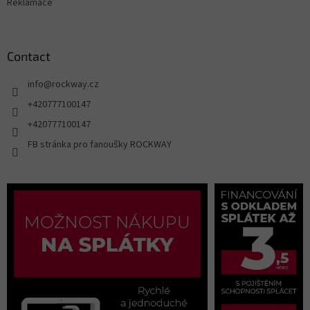
Reklamace
Contact
info
@
rockway.cz
+420777100147
+420777100147
FB stránka pro fanoušky ROCKWAY