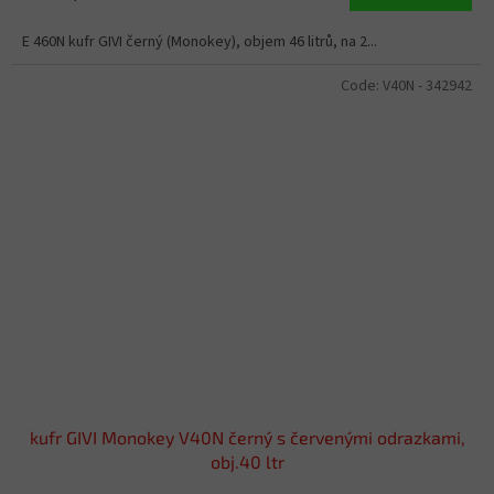
E 460N kufr GIVI černý (Monokey), objem 46 litrů, na 2...
Code:
V40N - 342942
kufr GIVI Monokey V40N černý s červenými odrazkami,
obj.40 ltr