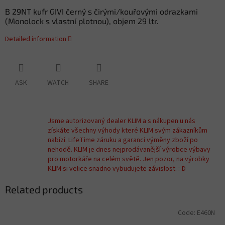
B 29NT kufr GIVI černý s čirými/kouřovými odrazkami
(Monolock s vlastní plotnou), objem 29 ltr.
Detailed information
ASK
WATCH
SHARE
Jsme autorizovaný dealer KLIM a s nákupen u nás
získáte všechny výhody které KLIM svým zákazníkům
nabízí. LifeTime záruku a garanci výměny zboží po
nehodě. KLIM je dnes nejprodávanější výrobce výbavy
pro motorkáře na celém světě. Jen pozor, na výrobky
KLIM si velice snadno vybudujete závislost. :-D
Related products
Code:
E460N