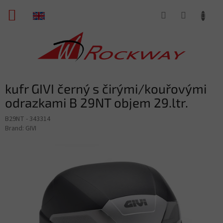
Skip
SHOPPING
to
content
CART
kufr GIVI černý s čirými/kouřovými
odrazkami B 29NT objem 29.ltr.
B29NT - 343314
Brand:
GIVI