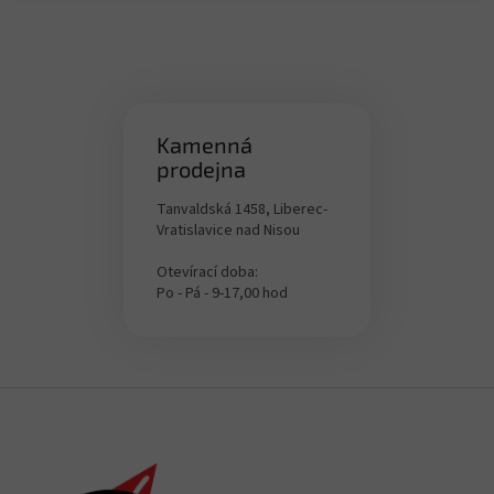
Kamenná
prodejna
Tanvaldská 1458, Liberec-
Vratislavice nad Nisou
Otevírací doba:
Po - Pá - 9-17,00 hod
F
o
o
t