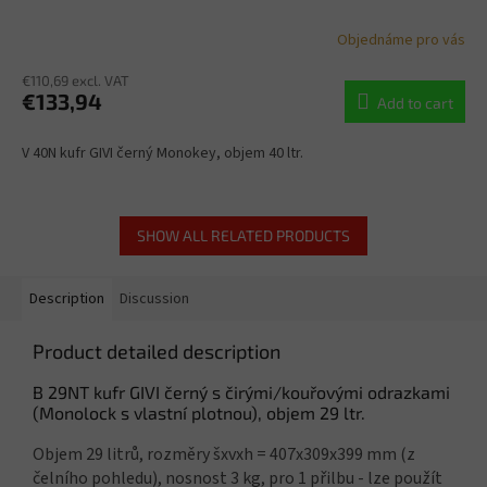
Objednáme pro vás
€110,69 excl. VAT
€133,94
Add to cart
V 40N kufr GIVI černý Monokey, objem 40 ltr.
SHOW ALL RELATED PRODUCTS
Description
Discussion
Product detailed description
B 29NT kufr GIVI černý s čirými/kouřovými odrazkami
(Monolock s vlastní plotnou), objem 29 ltr.
Objem 29 litrů, rozměry šxvxh = 407x309x399 mm (z
čelního pohledu), nosnost 3 kg, pro 1 přilbu - lze použít