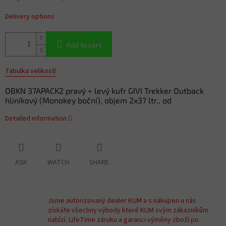
Delivery options
Add to cart
Tabulka velikostí
OBKN 37APACK2 pravý + levý kufr GIVI Trekker Outback
hliníkový (Monokey boční), objem 2x37 ltr., od
Detailed information
ASK
WATCH
SHARE
Jsme autorizovaný dealer KLIM a s nákupen u nás
získáte všechny výhody které KLIM svým zákazníkům
nabízí. LifeTime záruku a garanci výměny zboží po