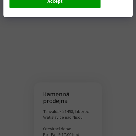
Accept
Kamenná
prodejna
Tanvaldská 1458, Liberec-
Vratislavice nad Nisou
Otevírací doba:
Po - Pá - 9-17,00 hod