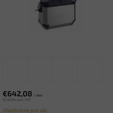
€642,08
/ pcs
€530,64 excl. VAT
Measure
Objednáme pro vás
price: