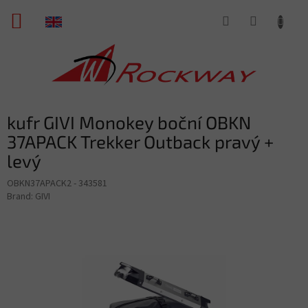
Skip
SHOPPING
to
content
CART
kufr GIVI Monokey boční OBKN
37APACK Trekker Outback pravý +
levý
OBKN37APACK2 - 343581
Brand:
GIVI