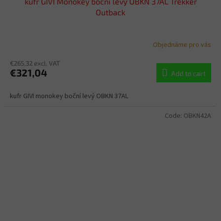
kufr GIVI Monokey boční levý OBKN 37AL Trekker
Outback
Objednáme pro vás
€265,32 excl. VAT
€321,04
Add to cart
kufr GIVI monokey boční levý OBKN 37AL
Code:
OBKN42A