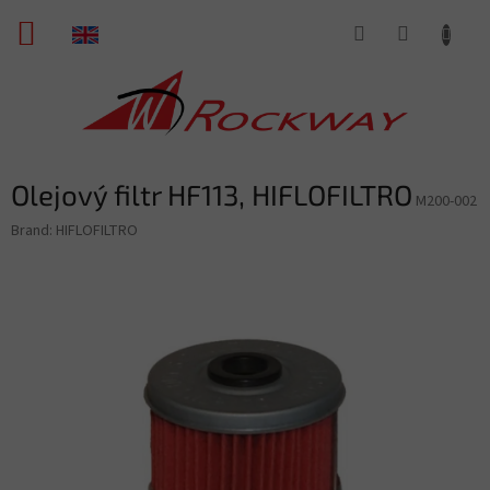
Skip
SHOPPING
to
content
CART
Olejový filtr HF113, HIFLOFILTRO
M200-002
Brand:
HIFLOFILTRO