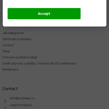
Accept
Informace pro vás
Jak nakupovat
Obchodní podmínky
Contact
Shop
Ochrana osobních údajů
Ceník dopravy a platby / vrácení zboží a reklamace
Reklamace
Contact
info
@
rockway.cz
+420777100147