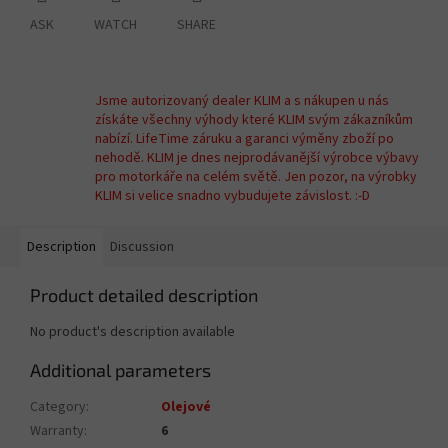
ASK
WATCH
SHARE
Jsme autorizovaný dealer KLIM a s nákupen u nás
získáte všechny výhody které KLIM svým zákazníkům
nabízí. LifeTime záruku a garanci výměny zboží po
nehodě. KLIM je dnes nejprodávanější výrobce výbavy
pro motorkáře na celém světě. Jen pozor, na výrobky
KLIM si velice snadno vybudujete závislost. :-D
Description
Discussion
Product detailed description
No product's description available
Additional parameters
Category
:
Olejové
Warranty
:
6