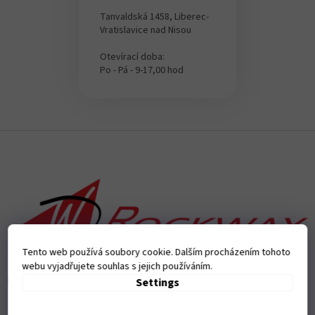
Tanvaldská 1458, Liberec-
Vratislavice nad Nisou
Otevírací doba:
Po - Pá - 9-17,00 hod
F
o
o
t
e
r
Tento web používá soubory cookie. Dalším procházením tohoto
webu vyjadřujete souhlas s jejich používáním.
Přijímáme online platby
Settings