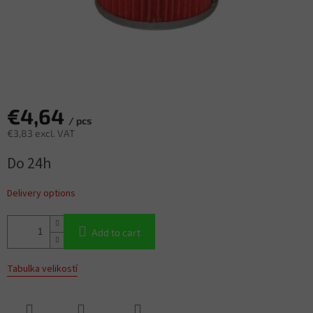
€4,64
/ pcs
€3,83 excl. VAT
Measure
Do 24h
price:
Delivery options
Add to cart
Tabulka velikostí