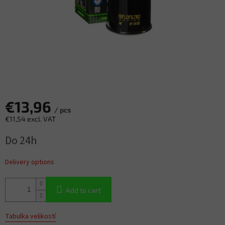
€13,96
/ pcs
€11,54 excl. VAT
Measure
Do 24h
price:
Delivery options
Add to cart
Tabulka velikostí