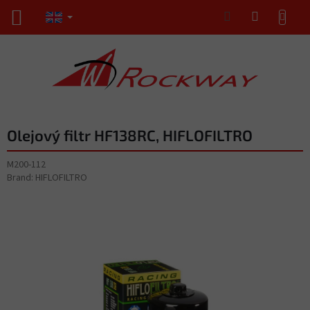
Skip
SHOPPING
to
CART
content
Olejový filtr HF138RC, HIFLOFILTRO
M200-112
Brand:
HIFLOFILTRO