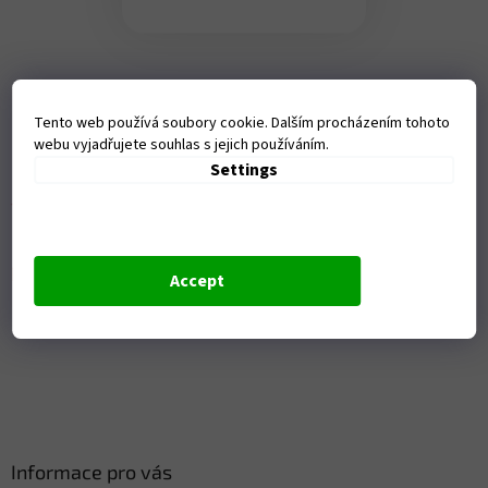
F
o
Tento web používá soubory cookie. Dalším procházením tohoto
o
webu vyjadřujete souhlas s jejich používáním.
t
Settings
e
r
Přijímáme online platby
Accept
Informace pro vás