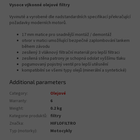
Vysoce výkonné olejové filtry
Vyvinuté a vyrobené dle nadstandardních specifikací překračující
požadavky moderních motorů.
17 mm matice pro snadnější montáž / demontáž
otvor v matici umožňující bezpečné zaplombování lankem
během závodu
zesílený 3 vláknový filtrační materiál pro lepší filtraci
zesílená stěna patrony je schopná odolat vyššímu tlaku
pogumovaný pojistný ventil pro lepší utěsnění
kompatibilní se všemi typy olejů (minerální a syntetické)
Additional parameters
Category
:
Olejové
Warranty
:
6
Weight
:
0.2 kg
Kategorie produktů
:
filtry
Značka
:
HIFLOFILTRO
Typ (motorky)
:
Motocykly