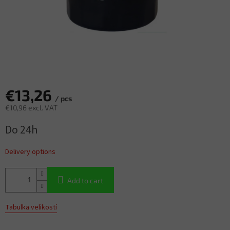
€13,26
/ pcs
€10,96 excl. VAT
Measure
Do 24h
price:
Delivery options
Add to cart
Tabulka velikostí