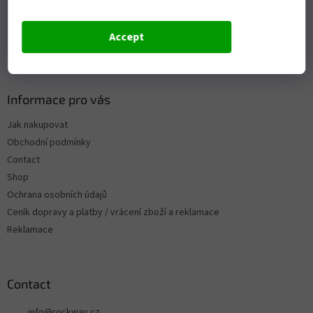
Accept
Informace pro vás
Jak nakupovat
Obchodní podmínky
Contact
Shop
Ochrana osobních údajů
Ceník dopravy a platby / vrácení zboží a reklamace
Reklamace
Contact
info
@
rockway.cz