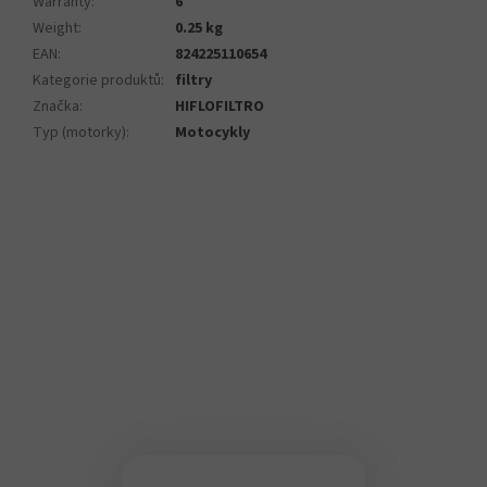
Warranty
:
6
Weight
:
0.25 kg
EAN
:
824225110654
Kategorie produktů
:
filtry
Značka
:
HIFLOFILTRO
Typ (motorky)
:
Motocykly