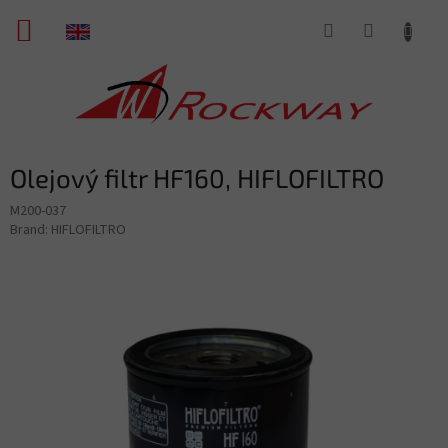
Skip
SHOPPING
to
content
CART
Olejový filtr HF160, HIFLOFILTRO
M200-037
Brand:
HIFLOFILTRO