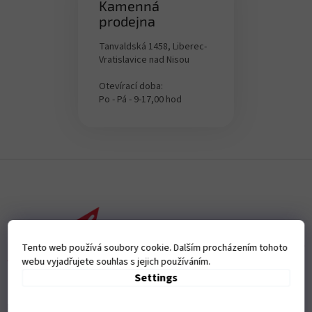
Kamenná
prodejna
Tanvaldská 1458, Liberec-
Vratislavice nad Nisou
Otevírací doba:
Po - Pá - 9-17,00 hod
F
o
o
t
e
r
Tento web používá soubory cookie. Dalším procházením tohoto
webu vyjadřujete souhlas s jejich používáním.
Settings
Přijímáme online platby