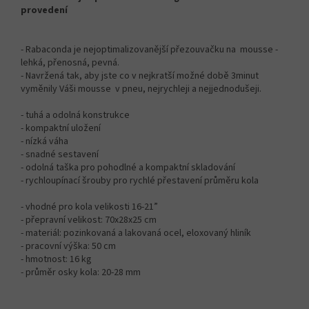
provedení
- Rabaconda je nejoptimalizovanější přezouvačku na mousse -
lehká, přenosná, pevná.
- Navržená tak, aby jste co v nejkratší možné době 3minut
vyměnily Váši mousse v pneu, nejrychleji a nejjednodušeji.
- tuhá a odolná konstrukce
- kompaktní uložení
- nízká váha
- snadné sestavení
- odolná taška pro pohodlné a kompaktní skladování
- rychloupínací šrouby pro rychlé přestavení průměru kola
- vhodné pro kola velikosti 16-21”
- přepravní velikost: 70x28x25 cm
- materiál: pozinkovaná a lakovaná ocel, eloxovaný hliník
- pracovní výška: 50 cm
- hmotnost: 16 kg
- průměr osky kola: 20-28 mm