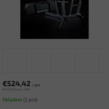
€524,42
/ pcs
€433,40 excl. VAT
Measure
Skladem
(1 pcs)
price: