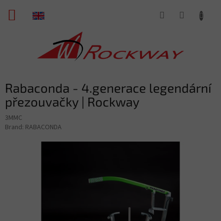
Skip
SHOPPING
to
content
CART
Rabaconda - 4.generace legendární
přezouvačky | Rockway
3MMC
Brand:
RABACONDA