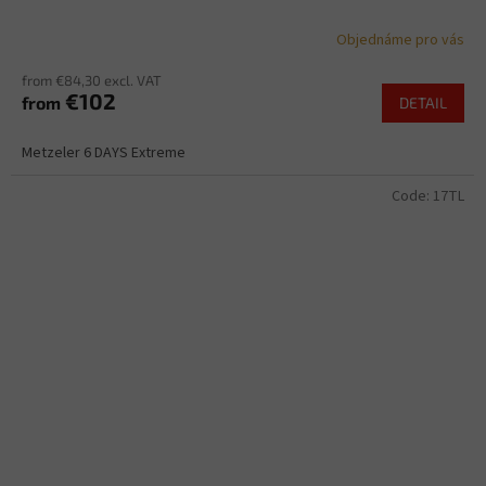
Objednáme pro vás
from €84,30 excl. VAT
€102
from
DETAIL
Metzeler 6 DAYS Extreme
Code:
17TL