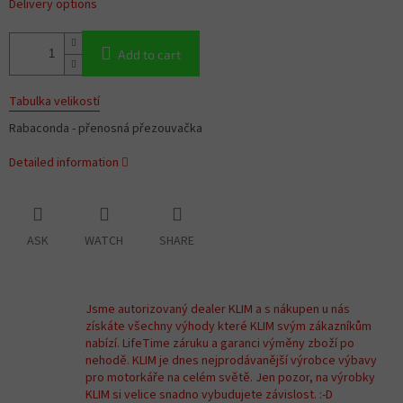
Delivery options
Add to cart
Tabulka velikostí
Rabaconda - přenosná přezouvačka
Detailed information
ASK
WATCH
SHARE
Jsme autorizovaný dealer KLIM a s nákupen u nás
získáte všechny výhody které KLIM svým zákazníkům
nabízí. LifeTime záruku a garanci výměny zboží po
nehodě. KLIM je dnes nejprodávanější výrobce výbavy
pro motorkáře na celém světě. Jen pozor, na výrobky
KLIM si velice snadno vybudujete závislost. :-D