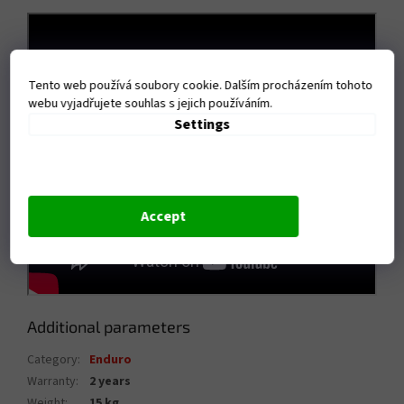
Tento web používá soubory cookie. Dalším procházením tohoto
webu vyjadřujete souhlas s jejich používáním.
Settings
Accept
Additional parameters
Category
:
Enduro
Warranty
:
2 years
Weight
:
15 kg