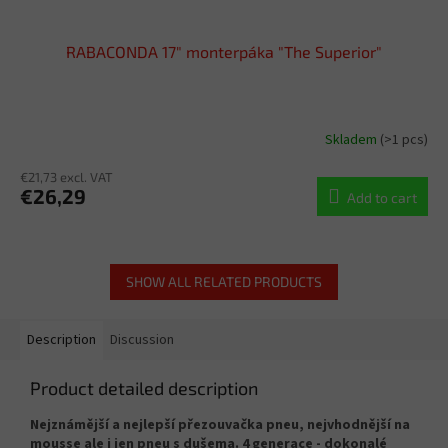
RABACONDA 17" monterpáka "The Superior"
Skladem
(>1 pcs)
€21,73 excl. VAT
€26,29
Add to cart
SHOW ALL RELATED PRODUCTS
Description
Discussion
Product detailed description
Nejznámější a nejlepší přezouvačka pneu, nejvhodnější na
mousse ale i jen pneu s dušema. 4 generace - dokonalé