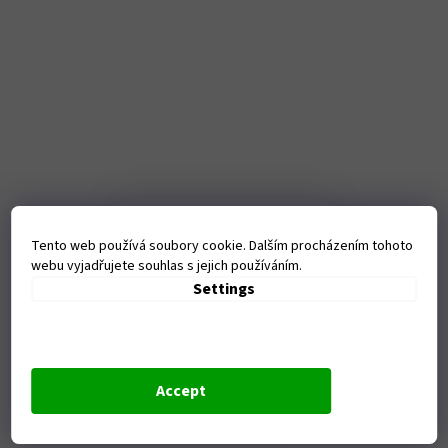
Kamenná
Tento web používá soubory cookie. Dalším procházením tohoto
prodejna
webu vyjadřujete souhlas s jejich používáním.
Settings
Tanvaldská 1458, Liberec-
Vratislavice nad Nisou
Otevírací doba:
Po - Pá - 9-17,00 hod
Accept