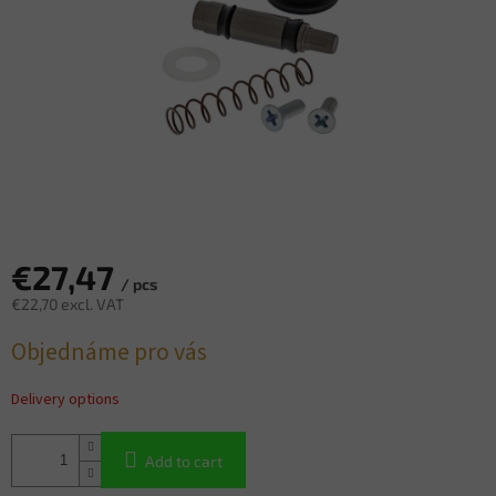
€27,47
/ pcs
€22,70 excl. VAT
Measure
Objednáme pro vás
price:
Delivery options
Add to cart