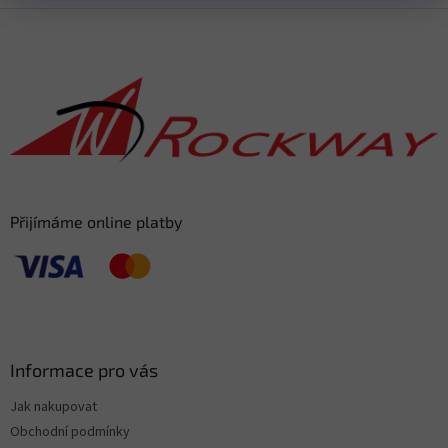
F
o
o
t
e
r
Přijímáme online platby
Informace pro vás
Jak nakupovat
Obchodní podmínky