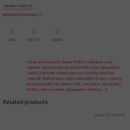
Tabulka velikostí
Detailed information
ASK
WATCH
SHARE
Jsme autorizovaný dealer KLIM a s nákupen u nás
získáte všechny výhody které KLIM svým zákazníkům
nabízí. LifeTime záruku a garanci výměny zboží po
nehodě. KLIM je dnes nejprodávanější výrobce výbavy
pro motorkáře na celém světě. Jen pozor, na výrobky
KLIM si velice snadno vybudujete závislost. :-D
Related products
Code:
TO 147574