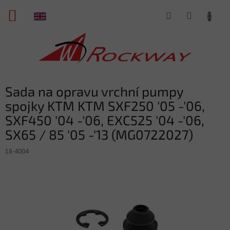
Skip
SHOPPING
to
content
CART
Sada na opravu vrchní pumpy
spojky KTM KTM SXF250 '05 -'06,
SXF450 '04 -'06, EXC525 '04 -'06,
SX65 / 85 '05 -'13 (MG0722027)
18-4004