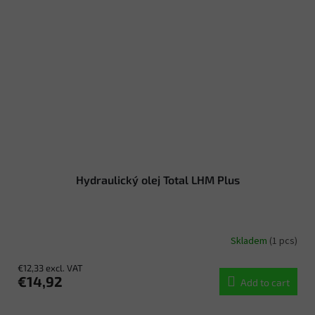
Hydraulický olej Total LHM Plus
Skladem
(1 pcs)
€12,33 excl. VAT
€14,92
Add to cart