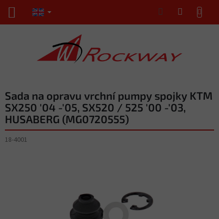
Skip
SHOPPING
to
CART
content
Sada na opravu vrchní pumpy spojky KTM
SX250 '04 -'05, SX520 / 525 '00 -'03,
HUSABERG (MG0720555)
18-4001