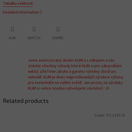
Tabulka velikostí
Detailed information
ASK
WATCH
SHARE
Jsme autorizovaný dealer KLIM a s nákupen u nás
získáte všechny výhody které KLIM svým zákazníkům
nabízí. LifeTime záruku a garanci výměny zboží po
nehodě. KLIM je dnes nejprodávanější výrobce výbavy
pro motorkáře na celém světě. Jen pozor, na výrobky
KLIM si velice snadno vybudujete závislost. :-D
Related products
Code:
TO 147574