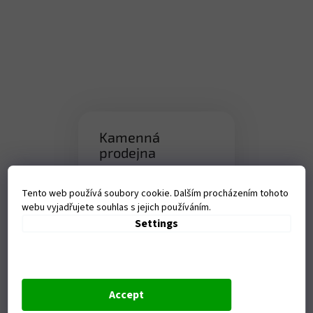
Kamenná
prodejna
Tanvaldská 1458, Liberec-
Vratislavice nad Nisou
Tento web používá soubory cookie. Dalším procházením tohoto
webu vyjadřujete souhlas s jejich používáním.
Otevírací doba:
Settings
Po - Pá - 9-17,00 hod
Accept
F