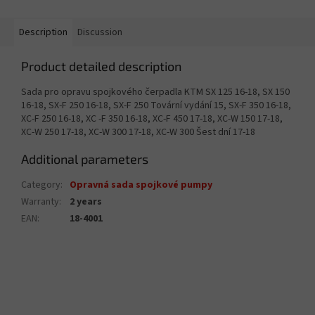
Description
Discussion
Product detailed description
Sada pro opravu spojkového čerpadla KTM SX 125 16-18, SX 150
16-18, SX-F 250 16-18, SX-F 250 Tovární vydání 15, SX-F 350 16-18,
XC-F 250 16-18, XC -F 350 16-18, XC-F 450 17-18, XC-W 150 17-18,
XC-W 250 17-18, XC-W 300 17-18, XC-W 300 Šest dní 17-18
Additional parameters
Category
:
Opravná sada spojkové pumpy
Warranty
:
2 years
EAN
:
18-4001