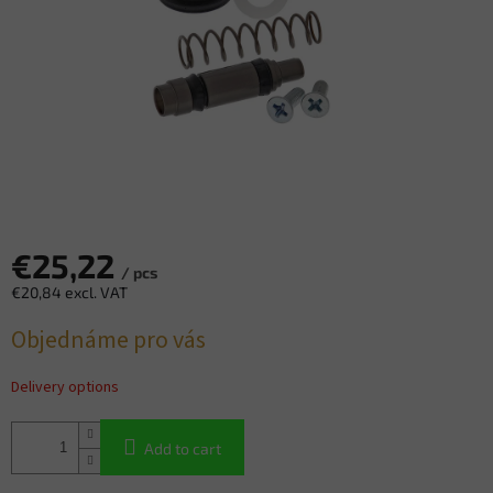
€25,22
/ pcs
€20,84 excl. VAT
Measure
Objednáme pro vás
price:
Delivery options
Add to cart