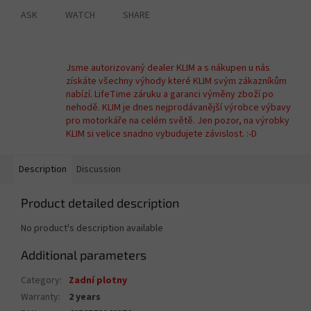
ASK
WATCH
SHARE
Jsme autorizovaný dealer KLIM a s nákupen u nás
získáte všechny výhody které KLIM svým zákazníkům
nabízí. LifeTime záruku a garanci výměny zboží po
nehodě. KLIM je dnes nejprodávanější výrobce výbavy
pro motorkáře na celém světě. Jen pozor, na výrobky
KLIM si velice snadno vybudujete závislost. :-D
Description
Discussion
Product detailed description
No product's description available
Additional parameters
Category
:
Zadní plotny
Warranty
:
2 years