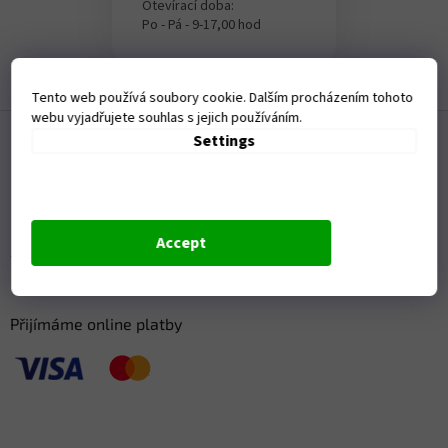
Otevírací doba:
Po - Pá - 9-17,00 hod
Tento web používá soubory cookie. Dalším procházením tohoto
webu vyjadřujete souhlas s jejich používáním.
F
Settings
o
o
t
e
r
Accept
Přijímáme online platby