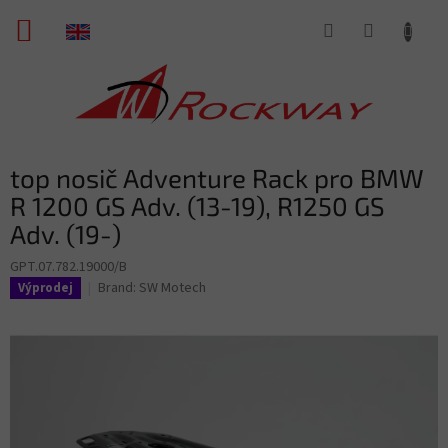
Skip
SHOPPING
to
content
CART
top nosič Adventure Rack pro BMW
R 1200 GS Adv. (13-19), R1250 GS
Adv. (19-)
GPT.07.782.19000/B
Brand:
SW Motech
Výprodej