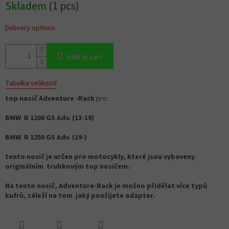
Skladem
(1 pcs)
price:
Delivery options
Add to cart
Tabulka velikostí
top nosič Adventure -Rack
pro:
BMW R 1200 GS Adv. (13-19)
BMW R 1250 GS Adv. (19-)
tento nosič je určen pro motocykly, které jsou vybaveny
originálním trubkovým top nosičem.
Na tento nosič, Adventure-Rack je možno přidělat více typů
kufrů, záleží na tom jaký použijete adapter.