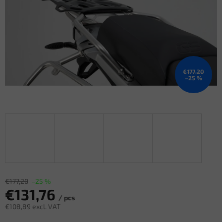
€177,20
–25 %
€177,20
–25 %
€131,76
/ pcs
€108,89 excl. VAT
Measure