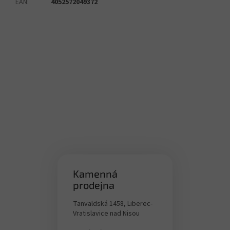
EAN
:
4052572049372
Kamenná
prodejna
Tanvaldská 1458, Liberec-
Vratislavice nad Nisou