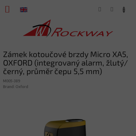
Skip
SHOPPING
to
content
CART
Zámek kotoučové brzdy Micro XA5,
OXFORD (integrovaný alarm, žlutý/
černý, průměr čepu 5,5 mm)
M005-389
Brand:
Oxford