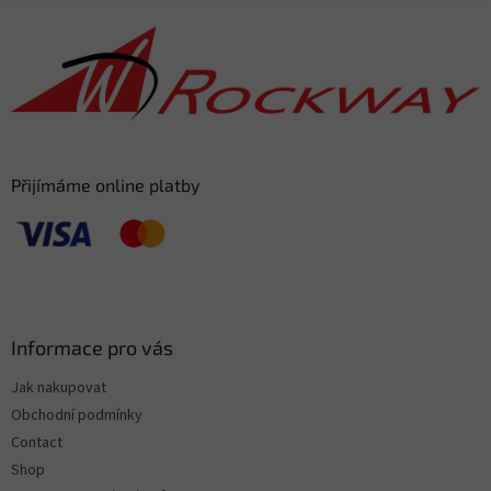
o
t
e
r
Přijímáme online platby
Informace pro vás
Jak nakupovat
Obchodní podmínky
Contact
Shop