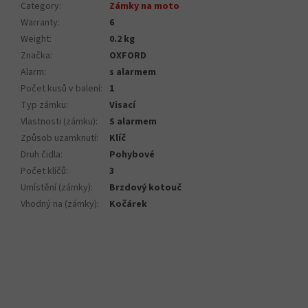
Category
:
Zámky na moto
Warranty
:
6
Weight
:
0.2 kg
Značka
:
OXFORD
Alarm
:
s alarmem
Počet kusů v balení
:
1
Typ zámku
:
Visací
Vlastnosti (zámku)
:
S alarmem
Způsob uzamknutí
:
Klíč
Druh čidla
:
Pohybové
Počet klíčů
:
3
Umístění (zámky)
:
Brzdový kotouč
Vhodný na (zámky)
:
Kočárek