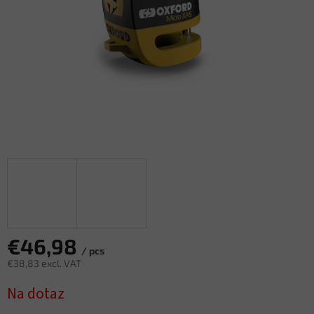
€46,98
/ pcs
€38,83 excl. VAT
Measure
Na dotaz
price: