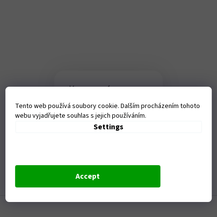
Kamenná
prodejna
Tento web používá soubory cookie. Dalším procházením tohoto
webu vyjadřujete souhlas s jejich používáním.
Tanvaldská 1458, Liberec-
Vratislavice nad Nisou
Settings
Otevírací doba:
Po - Pá - 9-17,00 hod
Accept
F
o