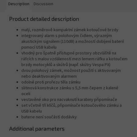
Description
Discussion
Product detailed description
malý, rozměrově kompaktní zámek kotoučové brzdy
integrovaný alarm s polohovým čidlem, výrazným
akustickým signálem (110dB) a možností dobíjení baterií
pomocí USB kabelu
vhodný pro špatně přístupné prostory obzvláště na
ráfcích s malou vzdáleností mezi lemem ráfku a kotoučem
brzdy motocyklů a skútrů (např. skútry Vespa PX)
dvou polohový zámek, možnost použití s aktivovaným
nebo deaktivovaným alarmem
odolné proti prořezu těla zámku
slitinová konstrukce zámku s 5,5 mm čepem z kalené
oceli
vestavěné oko pro nacvaknutí karabiny připomínače
set včetně tří klíčů, připomínače kotoučového zámku a
USB kabelu
baterie není součástí dodávky
Additional parameters