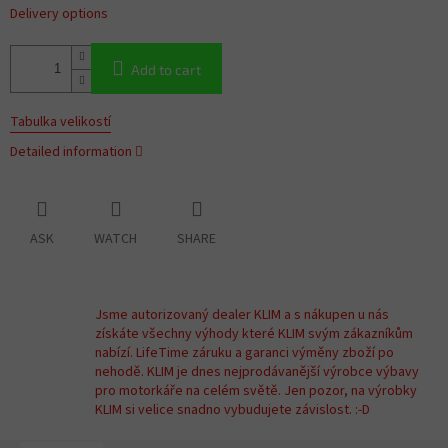
Delivery options
Add to cart
Tabulka velikostí
Detailed information
ASK
WATCH
SHARE
Jsme autorizovaný dealer KLIM a s nákupen u nás
získáte všechny výhody které KLIM svým zákazníkům
nabízí. LifeTime záruku a garanci výměny zboží po
nehodě. KLIM je dnes nejprodávanější výrobce výbavy
pro motorkáře na celém světě. Jen pozor, na výrobky
KLIM si velice snadno vybudujete závislost. :-D