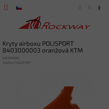
Přejít
NÁKUPNÍ
na
obsah
KOŠÍK
Kryty airboxu POLISPORT
8403000003 oranžová KTM
8403000003
Značka:
POLISPORT