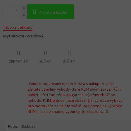
Přidat do košíku
Tabulka velikostí
Kryt airboxu - oranžový
ZEPTAT SE
HLÍDAT
SDÍLET
Jsme autorizovaný dealer KLIM a s nákupen u nás
získáte všechny výhody které KLIM svým zákazníkům
nabízí. LifeTime záruku a garanci výměny zboží po
nehodě. KLIM je dnes nejprodávanější výrobce výbavy
pro motorkáře na celém světě. Jen pozor, na výrobky
KLIM si velice snadno vybudujete závislost. :-D
Popis
Diskuze