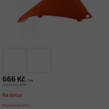
666 Kč
/ ks
550 Kč bez DPH
Měrná
Na dotaz
cena:
Možnosti doručení