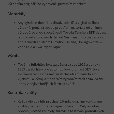
výrobcům originálního vybavení i privátním značkám.
Materiály:
Aby výrobce dosáhl kvalitativních cílů a zajistil stálost
výrobků, používá pouze prvotřídní materiály od známých
výrobců: ocel od společností Toyota Tsusho a NKK Japan,
lepidlo od společnosti Henkel Germany, filtrační papír od
společností Ahlstrom Filtration Finland, Hollingsworth &
Vose USA a Awa Paper Japan.
Výroba:
Továrna Hiflofiltro byla založena v roce 1955 a od roku
1963 vyrábí filtry pro automobilový průmysl OEM. Díky
zkušenostem z více než šesti desetiletí, neustálému
výzkumu a vývoji a moderním výrobním zařízením vyrábí
jedny z nejkvalitnějších filtrů na světě.
Kontrola kvality:
Každý olejový filtr prochází 16 individuálními kontrolami
kvality, než je připraven opustit továrnu. Celý výrobní
proces, včetně kontroly surovin a testování jednotlivých