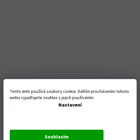
Kamenná
prodejna
Tento web používá soubory cookie. Dalším procházením tohoto
webu vyjadřujete souhlas s jejich používáním.
Tanvaldská 1458, Liberec-
Nastavení
Vratislavice nad Nisou
Otevírací doba:
Po - Pá - 9-17,00 hod
Souhlasím