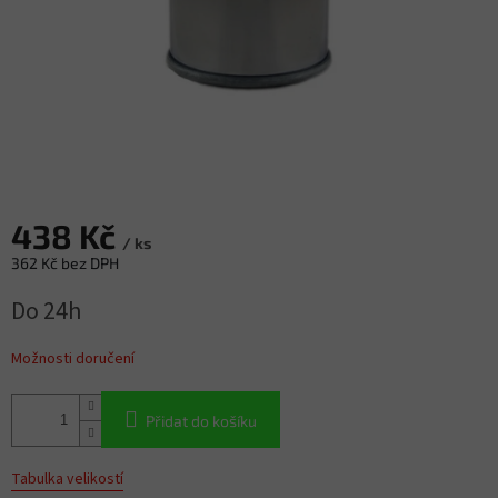
438 Kč
/ ks
362 Kč bez DPH
Měrná
Do 24h
cena:
Možnosti doručení
Přidat do košíku
Tabulka velikostí