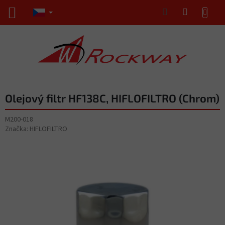
Přejít
NÁKUPNÍ
na
KOŠÍK
obsah
Olejový filtr HF138C, HIFLOFILTRO (Chrom)
M200-018
Značka:
HIFLOFILTRO