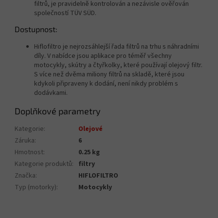
filtrů, je pravidelně kontrolován a nezávisle ověřován
společností TÜV SÜD.
Dostupnost:
Hiflofiltro je nejrozsáhlejší řada filtrů na trhu s náhradními
díly. V nabídce jsou aplikace pro téměř všechny
motocykly, skútry a čtyřkolky, které používají olejový filtr.
S více než dvěma miliony filtrů na skladě, které jsou
kdykoli připraveny k dodání, není nikdy problém s
dodávkami.
Doplňkové parametry
Kategorie
:
Olejové
Záruka
:
6
Hmotnost
:
0.25 kg
Kategorie produktů
:
filtry
Značka
:
HIFLOFILTRO
Typ (motorky)
:
Motocykly