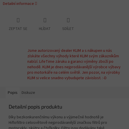
Detailní informace
ZEPTAT SE
HLÍDAT
SDÍLET
Jsme autorizovaný dealer KLIM a s nákupen u nás
získáte všechny výhody které KLIM svým zákazníkům
nabízí. LifeTime záruku a garanci výměny zboží po
nehodě. KLIM je dnes nejprodávanější výrobce výbavy
pro motorkáře na celém světě. Jen pozor, na výrobky
KLIM si velice snadno vybudujete závislost. :-D
Popis
Diskuze
Detailní popis produktu
Díky bezkonkurenčnímu výkonu a výjimečné hodnotě je
Hiflofiltro celosvětově nejprodávanější značkou filtrů pro
motocykly, skútry a čtyřkolky. Filtry jsou dodávány také