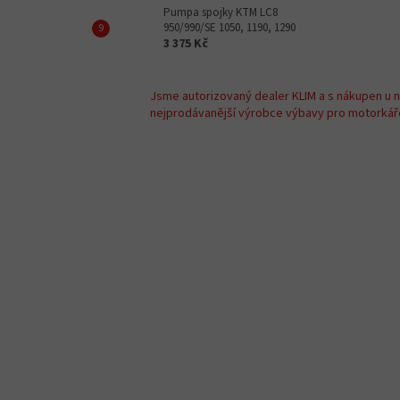
Pumpa spojky KTM LC8
950/990/SE 1050, 1190, 1290
3 375 Kč
Jsme autorizovaný dealer KLIM a s nákupen u 
nejprodávanější výrobce výbavy pro motorkáře 