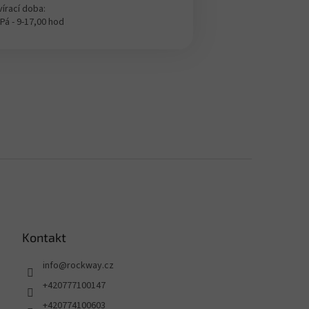
írací doba:
 Pá - 9-17,00 hod
Kontakt
info
@
rockway.cz
+420777100147
+420774100603