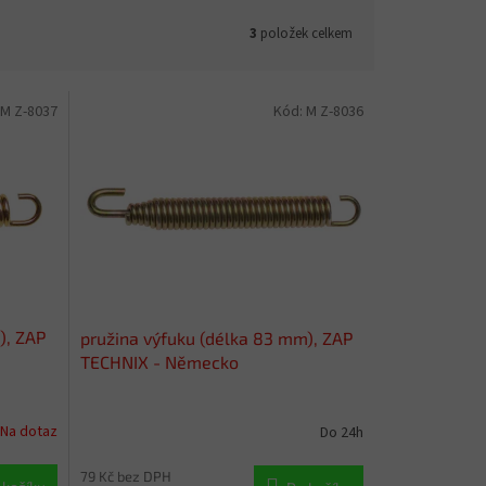
3
položek celkem
M Z-8037
Kód:
M Z-8036
), ZAP
pružina výfuku (délka 83 mm), ZAP
TECHNIX - Německo
Na dotaz
Do 24h
79 Kč bez DPH