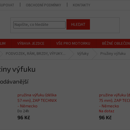
KUPOVAT
OBCHODNÍ PODMÍNKY
KONTAKTY
PRODEJNA
HLEDAT
LIM
VÝBAVA JEZDCE
VŠE PRO MOTORKU
BĚŽNÉ OBLEČEN
PODVOZEK, RÁM, BRZDY, VÝFUKY....
Výfuky
Pružiny výfuku
iny výfuku
odávanější
pružina výfuku (délka
pružina výfuku (
57 mm), ZAP TECHNIX
75 mm), ZAP TE
- Německo
- Německo
Do 24h
Na dotaz
96 Kč
96 Kč