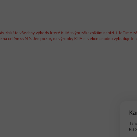
nás získáte všechny výhody které KLIM svým zákazníkům nabízí. LifeTime z
na celém světě. Jen pozor, na výrobky KLIM si velice snadno vybudujete zá
Ka
Tanv
Nis