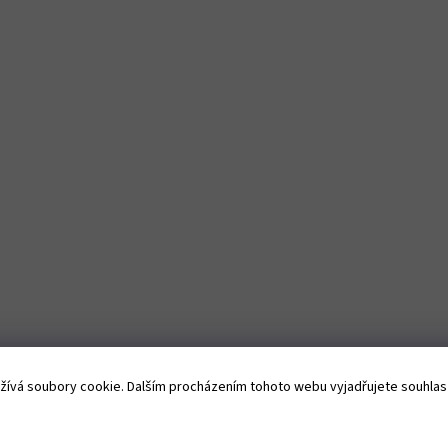
Získejte slevu 10 
první objednávk
Přihlaste se k odběru 
ívá soubory cookie. Dalším procházením tohoto webu vyjadřujete souhlas s
newsletteru, ať Vám neu
žádná novinka.