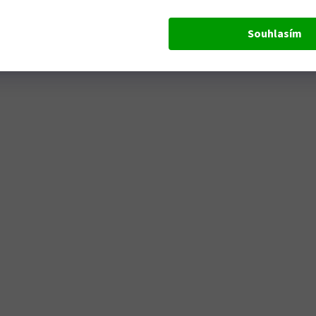
Souhlasím
Odesláním formuláře dáváte souhlas se zpracová
osobních údajů pro marketingové účely. Souhlas m
kdykoliv odvolat.
Odeslat