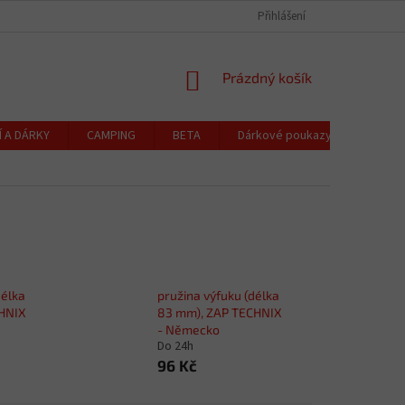
CZK
Čeština
OCHRANA OSOBNÍCH ÚDAJŮ
CENÍK DOPRAVY A PLATBY
Přihlášení
REKLAMACE
NÁKUPNÍ
Prázdný košík
KOŠÍK
Í A DÁRKY
CAMPING
BETA
Dárkové poukazy
Blog
délka
pružina výfuku (délka
CHNIX
83 mm), ZAP TECHNIX
- Německo
Do 24h
96 Kč