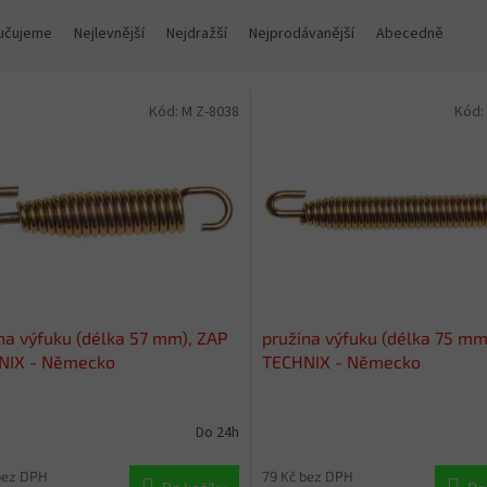
učujeme
Nejlevnější
Nejdražší
Nejprodávanější
Abecedně
Kód:
M Z-8038
Kód:
na výfuku (délka 57 mm), ZAP
pružina výfuku (délka 75 mm
NIX - Německo
TECHNIX - Německo
Do 24h
bez DPH
79 Kč bez DPH