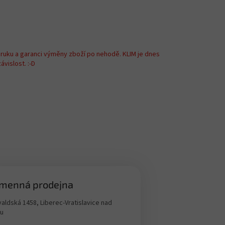
áruku a garanci výměny zboží po nehodě. KLIM je dnes
vislost. :-D
menná prodejna
aldská 1458, Liberec-Vratislavice nad
ou