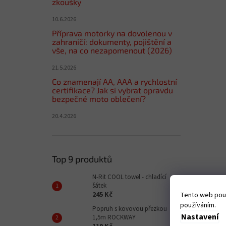
zkoušky
10.6.2026
Příprava motorky na dovolenou v
zahraničí: dokumenty, pojištění a
vše, na co nezapomenout (2026)
21.5.2026
Co znamenají AA, AAA a rychlostní
certifikace? Jak si vybrat opravdu
bezpečné moto oblečení?
20.4.2026
Top 9 produktů
N-Rit COOL towel - chladící
šátek
245 Kč
Tento web použ
používáním.
Popruh s kovovou přezkou
Nastavení
1,5m ROCKWAY