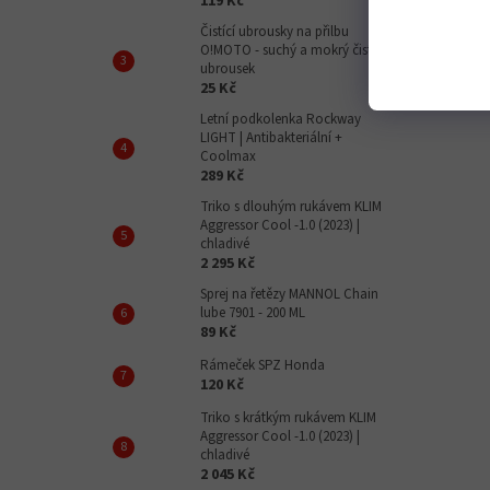
119 Kč
Čistící ubrousky na přilbu
O!MOTO - suchý a mokrý čistící
ubrousek
25 Kč
Letní podkolenka Rockway
LIGHT | Antibakteriální +
Coolmax
289 Kč
Triko s dlouhým rukávem KLIM
Aggressor Cool -1.0 (2023) |
chladivé
2 295 Kč
Sprej na řetězy MANNOL Chain
lube 7901 - 200 ML
89 Kč
Rámeček SPZ Honda
120 Kč
Triko s krátkým rukávem KLIM
Aggressor Cool -1.0 (2023) |
chladivé
2 045 Kč