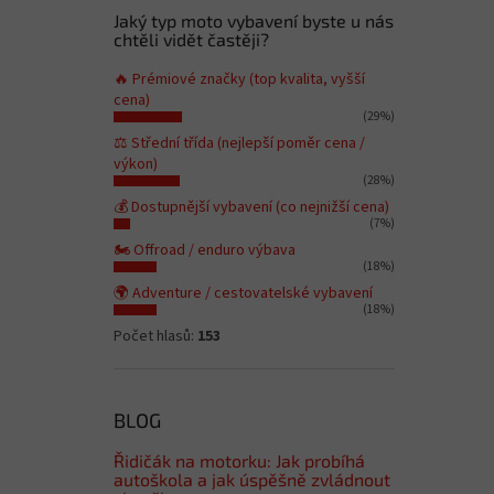
Jaký typ moto vybavení byste u nás
chtěli vidět častěji?
🔥 Prémiové značky (top kvalita, vyšší
cena)
(29%)
⚖️ Střední třída (nejlepší poměr cena /
výkon)
(28%)
💰 Dostupnější vybavení (co nejnižší cena)
(7%)
🏍️ Offroad / enduro výbava
(18%)
🌍 Adventure / cestovatelské vybavení
(18%)
Počet hlasů:
153
BLOG
Řidičák na motorku: Jak probíhá
autoškola a jak úspěšně zvládnout