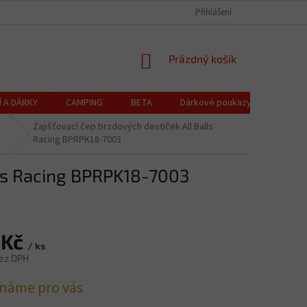
CZK
Čeština
OCHRANA OSOBNÍCH ÚDAJŮ
CENÍK DOPRAVY A PLATBY
Přihlášení
REKLAMACE
NÁKUPNÍ
Prázdný košík
KOŠÍK
Í A DÁRKY
CAMPING
BETA
Dárkové poukazy
Blog
Zajišťovací čep brzdových destiček All Balls
Racing BPRPK18-7003
lls Racing BPRPK18-7003
 Kč
/ ks
ez DPH
náme pro vás