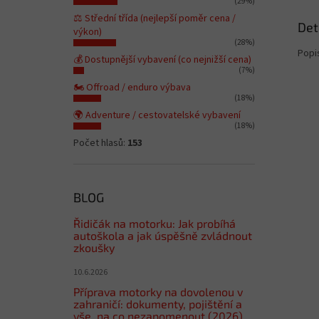
(29%)
⚖️ Střední třída (nejlepší poměr cena /
Det
výkon)
(28%)
Popi
💰 Dostupnější vybavení (co nejnižší cena)
(7%)
🏍️ Offroad / enduro výbava
(18%)
🌍 Adventure / cestovatelské vybavení
(18%)
Počet hlasů:
153
BLOG
Řidičák na motorku: Jak probíhá
autoškola a jak úspěšně zvládnout
zkoušky
10.6.2026
Příprava motorky na dovolenou v
zahraničí: dokumenty, pojištění a
vše, na co nezapomenout (2026)