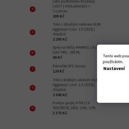
Letní podkolenka Rockway
LIGHT | Antibakteriální +
Coolmax
289 Kč
Triko s dlouhým rukávem KLIM
Aggressor Cool -1.0 (2023) |
chladivé
2 295 Kč
Sprej na řetězy MANNOL Chain
lube 7901 - 200 ML
Tento web použ
89 Kč
používáním.
Rámeček SPZ Honda
Nastavení
120 Kč
Triko s krátkým rukávem KLIM
Aggressor Cool -1.0 (2023) |
chladivé
2 045 Kč
Pumpa spojky KTM LC8
950/990/SE 1050, 1190, 1290
3 375 Kč