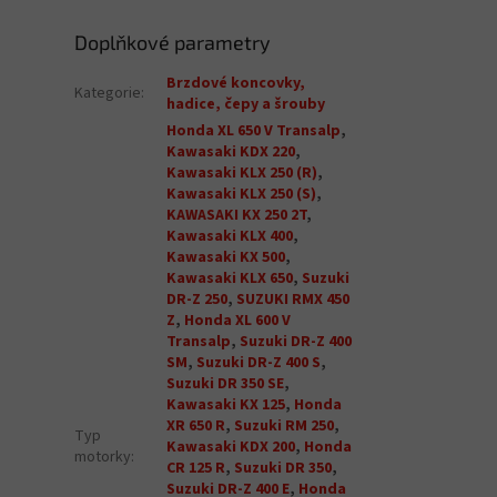
Doplňkové parametry
Brzdové koncovky,
Kategorie
:
hadice, čepy a šrouby
Honda XL 650 V Transalp
,
Kawasaki KDX 220
,
Kawasaki KLX 250 (R)
,
Kawasaki KLX 250 (S)
,
KAWASAKI KX 250 2T
,
Kawasaki KLX 400
,
Kawasaki KX 500
,
Kawasaki KLX 650
,
Suzuki
DR-Z 250
,
SUZUKI RMX 450
Z
,
Honda XL 600 V
Transalp
,
Suzuki DR-Z 400
SM
,
Suzuki DR-Z 400 S
,
Suzuki DR 350 SE
,
Kawasaki KX 125
,
Honda
XR 650 R
,
Suzuki RM 250
,
Typ
Kawasaki KDX 200
,
Honda
motorky
:
CR 125 R
,
Suzuki DR 350
,
Suzuki DR-Z 400 E
,
Honda