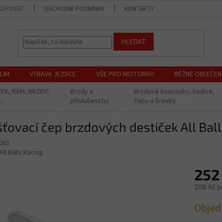
KUPOVAT
OBCHODNÍ PODMÍNKY
KONTAKTY
PRODEJNA
HLEDAT
LIM
VÝBAVA JEZDCE
VŠE PRO MOTORKU
BĚŽNÉ OBLEČEN
EK, RÁM, BRZDY,
Brzdy a
Brzdové koncovky, hadice,
..
příslušenství
čepy a šrouby
šťovací čep brzdových destiček All Ba
7003
All Balls Racing
252
208 Kč b
Měrná
Objed
cena: