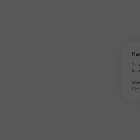
Ka
Tanv
Nis
Otev
Po -