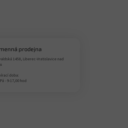
menná prodejna
aldská 1458, Liberec-Vratislavice nad
ou
írací doba:
 Pá - 9-17,00 hod