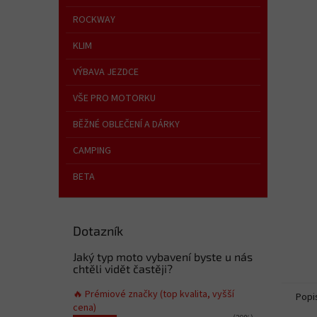
a
n
ROCKWAY
e
KLIM
l
VÝBAVA JEZDCE
VŠE PRO MOTORKU
BĚŽNÉ OBLEČENÍ A DÁRKY
CAMPING
BETA
Dotazník
Jaký typ moto vybavení byste u nás
chtěli vidět častěji?
🔥 Prémiové značky (top kvalita, vyšší
Popi
cena)