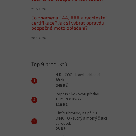
21.5.2026
Co znamenají AA, AAA a rychlostní
certifikace? Jak si vybrat opravdu
bezpečné moto oblečení?
20.4.2026
Top 9 produktů
N-Rit COOL towel - chladící
šátek
245 Kč
Popruh s kovovou přezkou
1,5m ROCKWAY
119 Kč
Čistící ubrousky na přilbu
O!MOTO - suchý a mokrý čistící
ubrousek
25 Kč