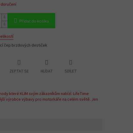
 doručení
Přidat do košíku
elikostí
ací čep brzdových destiček
ZEPTAT SE
HLÍDAT
SDÍLET
hody které KLIM svým zákazníkům nabízí. LifeTime
ější výrobce výbavy pro motorkáře na celém světě. Jen