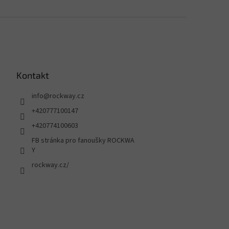
Kontakt
info
@
rockway.cz
+420777100147
+420774100603
FB stránka pro fanoušky ROCKWA
Y
rockway.cz/