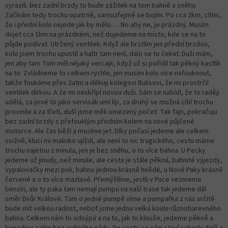
vyrazili. Bez zadní brzdy to bude zážitek na tom bahně a sněhu.
Začínám tedy trochu opatrně, samozřejmě se bojím. Po cca 2km, cítím,
že i přední kolo nejede jak by mělo…. No aby ne, je prázdný. Musím
dojet cca 1km na prázdném, než dojedeme na místo, kde se na to
půjde podívat. Utržený ventilek. Když ale brzdím jen přední brzdou,
kolo jsem trochu upustil a haltr tam není, dalo se to čekat. Duši mám,
jen aby tam Tom měl nějaký vercajk, když už si pořídil tak pěkný kastlík
na to. Zvládneme to celkem rychle, jen musím kolo více nafouknout,
takže foukáme přes 2atm a děkuji kolegovi Bulisovi, že mi prostrčil
ventilek dírkou. A že mi neskřípl novou duši. Sám se nabídl, že to raději
udělá, za prvé to jako servisák umí líp, za druhý se možná cítil trochu
provinile a za třetí, duší jsme měli omezený počet. Tak fajn, pokračuju
bez zadní brzdy s přefouklým předním kolem na nové půjčené
motorce. Ale čas běží a musíme jet. Díky počasí jedeme ale celkem
svižně, kluci mi malinko ujíždí, ale není to nic tragického, cestu máme
trochu najetou z minula, jen je bez sněhu, o to více bahna. U Pecky
jedeme už jinudy, než minule, ale cesta je stále pěkná, bahnité výjezdy,
vypalovačky mezi poli, bahno jednou krásně hnědé, u Nové Paky krásně
červené a o to více mazlavé. Přemýšlíme, jestli v Pace vezmeme
benzín, ale ty paka tam nemají pumpu na naší trase tak jedeme dál
směr Dvůr Králové. Tam o jedné pumpě víme a pumpařka z nás určitě
bude mít velkou radost, neboť jsme jedna velká koule různobarevného
bahna. Celkem nám to odsýpá a na to, jak to klouže, jedeme pěkně a
kupodivu zatím bez jediného pádu. Do cesty se nám staví schody dolů a