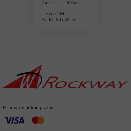
Vratislavice nad Nisou
Otevírací doba:
Po - Pá - 9-17,00 hod
Z
á
p
a
t
í
Přijímáme online platby