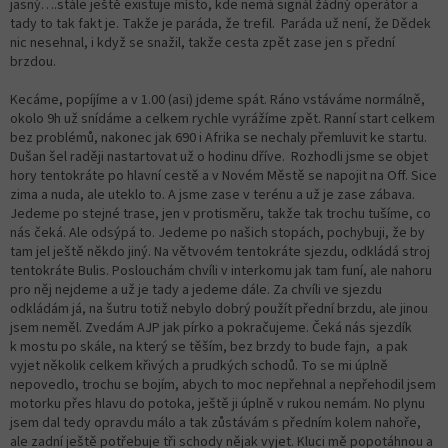
jasný….stále ještě existuje místo, kde nemá signál žádný operátor a
tady to tak fakt je. Takže je paráda, že trefil. Paráda už není, že Dědek
nic nesehnal, i když se snažil, takže cesta zpět zase jen s přední
brzdou.
Kecáme, popíjíme a v 1.00 (asi) jdeme spát. Ráno vstáváme normálně,
okolo 9h už snídáme a celkem rychle vyrážíme zpět. Ranní start celkem
bez problémů, nakonec jak 690 i Afrika se nechaly přemluvit ke startu.
Dušan šel raději nastartovat už o hodinu dříve. Rozhodli jsme se objet
hory tentokráte po hlavní cestě a v Novém Městě se napojit na Off. Sice
zima a nuda, ale uteklo to. A jsme zase v terénu a už je zase zábava.
Jedeme po stejné trase, jen v protisměru, takže tak trochu tušíme, co
nás čeká. Ale odsýpá to. Jedeme po našich stopách, pochybuji, že by
tam jel ještě někdo jiný. Na větvovém tentokráte sjezdu, odkládá stroj
tentokráte Bulis. Poslouchám chvíli v interkomu jak tam funí, ale nahoru
pro něj nejdeme a už je tady a jedeme dále. Za chvíli ve sjezdu
odkládám já, na šutru totiž nebylo dobrý použít přední brzdu, ale jinou
jsem neměl. Zvedám AJP jak pírko a pokračujeme. Čeká nás sjezdík
k mostu po skále, na který se těším, bez brzdy to bude fajn, a pak
vyjet několik celkem křivých a prudkých schodů. To se mi úplně
nepovedlo, trochu se bojím, abych to moc nepřehnal a nepřehodil jsem
motorku přes hlavu do potoka, ještě ji úplně v rukou nemám. No plynu
jsem dal tedy opravdu málo a tak zůstávám s předním kolem nahoře,
ale zadní ještě potřebuje tři schody nějak vyjet. Kluci mě popotáhnou a