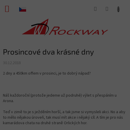
Přejít
NÁKUPNÍ
na
obsah
KOŠÍK
Prosincové dva krásné dny
30.12.2018
2 dny a 450km offem v prosinci, je to dobrý nápad?
Náš každoroční (protože jedeme už podruhé) výlet s přespáním u
Arona.
Teď v zimě to je s ježděním horší, a tak jsme si vymysleli akci. No a aby
to mělo nějakou úroveň, tak musí mít akce i nějaký cíl. A tím je pro nás
kamarádova chata na druhé straně Orlických hor.