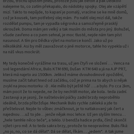
brzdu, trochu upustím pneu, protože jsou jak beton a pak Dědkovi
nalejeme to, co zatím překapalo, do nádobky spojky. Olej ale vzápětí
mizí. Takto to nepůjde, to kapaní je pomalý, vracíme se ke mně domů,
což je kousek, tam potřebný olej mám. Po nalití olej mizí dál, takže
rozdělat pumpu, tam je vypadla ségrovka a samozřejmě prasklý
okroužek. Doma mám jen velký a tak musím do města pro jiný. Bohužel,
všude zavřeno a co jsem sehnal, je moc tlusté, nejde nám tam píst
nasunout. A tím pro Dědka výlet na motorce končí. Jako už po
několikáté. Asi by měl zauvažovat o jiné motorce, tahle ho vypekla už i
na náš vkus mockrát.
My tedy konečně vyrážíme na trasu, už jen čtyři ve složení …. Venca na
své legendární Africe, Bulis KTM 690, Dušan KTM 640 a já na AJP PR7,
která má najeto asi 1500km. Jelikož máme dvouhodinové zpoždění,
musíme začít tahat hned od začátku, což je prima na to abych si nějak
zvykl na jinou motorku :-D . Ale mělo být ještě hůř …..a bylo. Po cca 2km,
mám pocit že to nejede, ne že by nechtěl motor, ale kola.. teda zadní.
Zastavuji a je jasný, že naštelování páčky zadní brzdy neproběhlo
ideálně, brzda přibržďuje. Mechanik Bulis rychle zakleká a jde to
přeštelovat. Nejde to vůbec zmáčknout, je to natlakovaný jak čert a
najednou ….už to jde… jenže nějak moc lehce. Už jen slyším Vencu…
„hele tamhle něco teče“, a teklo. U bendža hadice prdla, čímž skončil
výlet i pro mě. A to teda sakra brzy, protože to neopravíme. Bulis říká:
„no jo, no, co se dá dělat“. Dá se dělat, říkám… „jedem“. A tak jsme