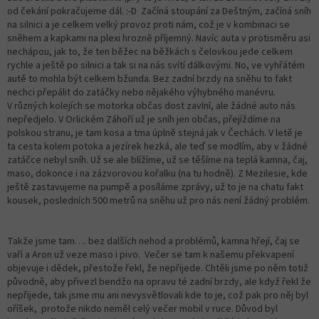
od čekání pokračujeme dál. :-D Začíná stoupání za Deštným, začíná sníh
na silnici a je celkem velký provoz proti nám, což je v kombinaci se
sněhem a kapkami na plexi hrozně příjemný. Navíc auta v protisměru asi
nechápou, jak to, že ten běžec na běžkách s čelovkou jede celkem
rychle a ještě po silnici a tak si na nás svítí dálkovými. No, ve vyhřátém
autě to mohla být celkem bžunda. Bez zadní brzdy na sněhu to fakt
nechci přepálit do zatáčky nebo nějakého výhybného manévru.
V různých kolejích se motorka občas dost zavlní, ale žádné auto nás
nepředjelo. V Orlickém Záhoří už je sníh jen občas, přejíždíme na
polskou stranu, je tam kosa a tma úplně stejná jak v Čechách. V letě je
ta cesta kolem potoka a jezírek hezká, ale teď se modlím, aby v žádné
zatáčce nebyl sníh. Už se ale blížíme, už se těšíme na teplá kamna, čaj,
maso, dokonce i na zázvorovou kořalku (na tu hodně). Z Mezilesie, kde
ještě zastavujeme na pumpě a posíláme zprávy, už to je na chatu fakt
kousek, posledních 500 metrů na sněhu už pro nás není žádný problém.
Takže jsme tam…. bez dalších nehod a problémů, kamna hřejí, čaj se
vaří a Aron už veze maso i pivo. Večer se tam k našemu překvapení
objevuje i dědek, přestože řekl, že nepřijede. Chtěli jsme po něm totiž
původně, aby přivezl bendžo na opravu té zadní brzdy, ale když řekl že
nepřijede, tak jsme mu ani nevysvětlovali kde to je, což pak pro něj byl
oříšek, protože nikdo neměl celý večer mobil v ruce. Důvod byl