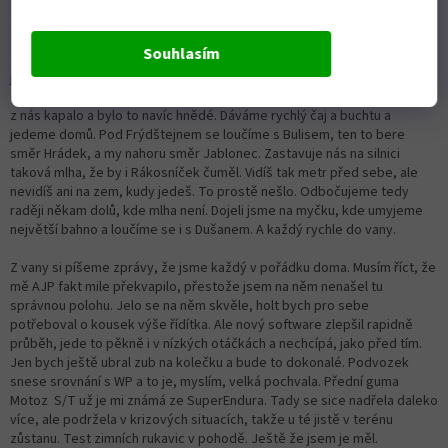
ta přední brzda byla úplně na nic. Dole na silnici už nám je jasný, že je
tma a prší a že musíme po silnici do Turnova. Tam se loučíme s Vendou,
ten razí směr Praha a my jdeme hledat Danův baráček. No, Seikos
Souhlasím
z toho udělal celkem bojovku, ani raději nebude psát kudy jsme tam
jeli, ale zastavili jsme přímo před jeho domem. Dan měl jistě radost a
doufejme, že i Míša, protože tu pak čekala služba s hadrem. Nějak to
z nás kapalo a bylo to navíc hnědé. Dáváme rychlý čaj a buchtu a
jedeme domů. Pod Frýdštejnem se loučíme s Bulisem, ten to bere
směr Hrádek, a my nahoru směr Jablonec. Zastavuje nás na silnici
taková mlha, že by i Rákosníček čuměl. Vidíš tak metr před sebe, ale
nevidíš ani na zem, kudy jedeš. To prostě nešlo. Odbočujeme tedy
raději někam dolů, kde mlha není. Dojeli jsme na myčku, kde umyjeme
největší bahno a loučíme se i s Dušanem. A každý rychle do vany.
Z vany si píšeme zprávy, že jsme každý v pořádku doma. Musím říct, že
mě AJP fakt mile překvapilo, přestože jsem na něm nenašel tu
správnou polohu. Jelo se na něm skvěle, holt bych pro sebe
potřeboval o kousek výše řídítka. Ale nový software zlepšil rapidně
průběh, jede to pěkně i v nízkých otáčkách a nechcípá, jako před tím.
Jen bych ještě ubral zub na kolečku a bude to dokonalé. Podvozek
snese srovnání s WP a to je, myslím, velká pochvala. Přední guma
Motoz S/T už je mi známá ze SuperEndura. Tady se sice nadřela daleko
více, ale podržela v krizových situacích, takže u té jistě v terénu
zůstanu. Test zimních rukavic v pohodě. Ještě že jsem je měl.