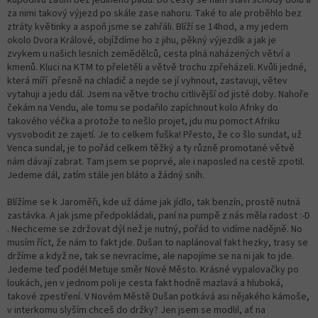
za nimi takový výjezd po skále zase nahoru. Také to ale proběhlo bez
ztráty květinky a aspoň jsme se zahřáli. Blíží se 14hod, a my jedem
okolo Dvora Králové, objíždíme ho z jihu, pěkný výjezdík a jak je
zvykem u našich lesních zemědělců, cesta plná naházených větví a
kmenů. Kluci na KTM to přeletěli a větvě trochu zpřeházeli. Kvůli jedné,
která míří přesně na chladič a nejde se jí vyhnout, zastavuji, větev
vytahuji a jedu dál. Jsem na větve trochu citlivější od jisté doby. Nahoře
čekám na Vendu, ale tomu se podařilo zapíchnout kolo Afriky do
takového véčka a protože to nešlo projet, jdu mu pomoct Afriku
vysvobodit ze zajetí. Je to celkem fuška! Přesto, že co šlo sundat, už
Venca sundal, je to pořád celkem těžký a ty různě promotané větvě
nám dávají zabrat. Tam jsem se poprvé, ale i naposled na cestě zpotil.
Jedeme dál, zatím stále jen bláto a žádný sníh.
Blížíme se k Jaroměři, kde už dáme jak jídlo, tak benzín, prostě nutná
zastávka. A jak jsme předpokládali, paní na pumpě z nás měla radost :-D
. Nechceme se zdržovat dýl než je nutný, pořád to vidíme nadějně. No
musím říct, že nám to fakt jde. Dušan to naplánoval fakt hezky, trasy se
držíme a když ne, tak se nevracíme, ale napojíme se na ni jak to jde.
Jedeme teď podél Metuje směr Nové Město. Krásné vypalovačky po
loukách, jen v jednom poli je cesta fakt hodně mazlavá a hluboká,
takové zpestření. V Novém Městě Dušan potkává asi nějakého kámoše,
v interkomu slyším chceš do držky? Jen jsem se modlil, ať na