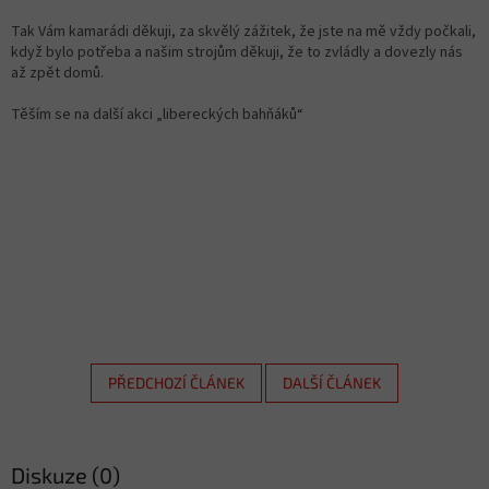
Tak Vám kamarádi děkuji, za skvělý zážitek, že jste na mě vždy počkali,
když bylo potřeba a našim strojům děkuji, že to zvládly a dovezly nás
až zpět domů.
Těším se na další akci „libereckých bahňáků“
PŘEDCHOZÍ ČLÁNEK
DALŠÍ ČLÁNEK
Diskuze (0)