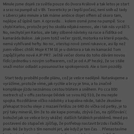
Minule jsme dojeli za světla pouze do Dvora Králové a tak letos je start
a sraz na pumpě už v 8h. Teoreticky je i lepší počasí, není sníh už tady
v Liberci jako minule a tak máme ambice dojet offem až skoro tam,
nejlépe až úplně tam. A opravdu… kolem osmé jsme na pumpě. Sice
chybí Karlos, protože prý ho skolila nějaká nemoc, ale i tak nás vyráží 5.
No, nechybí jen Karlos, ale taky slíbené návleky na ruce a řídítka od
kamaráda Bulise. Jak jsem totiž večer zjistil, motorka na které pojedu,
nemá vyhřívané hefty. No nic, otestuji nové zimní rukavice, asi líp než
jsem vůbec chtěl. Moje KTM SE je u doktora a tak mi kamarád Tom
zapůjčil jeho nové AJP PR7. Ještě večer doma do toho dávám novou
řídící jednotku s novým softwarem, což je od AJP hezký, že se stále
snaží motor odladit a posunout ke spokojenosti. Ale o tom později.
Start tedy proběhl podle plánu, což je velice nadějné. Natankujeme a
vyrážíme, protože víme, jak rychle a brzy je tma, a to značně
komplikuje jízdu neznámou cestou blátem a sněhem. Po cca 800
metrech už v offu zastavuje Dědek se svou HQ 510, že mu nejde
spojka. Rozděláme víčko nádobky a kapalina nikde, takže zkusíme
překapat trochu oleje z mazaní řetězu ze 640 do víčka od petky, je to
prý taky minerál, tím že to ale kape pomalu, zbývá čas, na zjišťování (
bohužel jak se velice brzy ukáže) dalších fatálních problémů. Hned po
postavení do stupaček zjišťuji, že potřebuji nastavit brzdu i řadičku
jinak. Né že bych s tím nemohl jet, ale když je ten čas… Přenastavíme