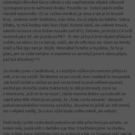
následující dřevěné lávce někdo z nás nepředvede nějaké zábavné
vystoupení pro ty naštvané diváky. Povedlo se. Teda k jejich smůle
vlastně nepovedlo. Už se začíná smrákat, je zima a tak je to hrozně
brzy. Jedeme směr Sedloňov, kde víme, že už půjde do tuhého. Sakra,
Dědku, ty dvě hodiny nám fest chybí. Krásné údolí, ale celkem tmavé,
nahoře na louce chce Dušan nasadit své UFO, čelovku, protože LC4 svítí
mizerně jako SE, ale já jedu na PR7 :-D. Ale i já bych bral nějaké přídavné
světlo, na silnici, to co tam je, stačí, ale do offu moc ne. Vtom se Venda
otáčí a říká týjo tam je JELEN. Minimálně 5vteřin si myslíme, že to je
jelen, jen se stále nehýbe. A nepohnul se ani když jsme k němu přijeli,
páč byl dřevěnej????
Za chvilku jsme v Sedloňově, a s každým výškovým metrem přibývá i
sníh, a to i na cestě. Škrábeme se po cestě, moc nadějně to nevypadá.
Jak končí asfalt a začíná asi jiná cesta (není to pod sněhem poznat,
možná jen skončila snaha traktoristy to dál prohrnout), ozve se
v interkomu „leží mi to na noze“, takže musíme Bulise vysvobodit ze
zajetí jeho 690. Všem je asi jasný, že „Tudy cesta nevede“ alespoň
pokud nevyměníme motorky za běžky. Zkusíme to ještě asi 200 metrů,
asi v nějaké naději, že o kus výše bude sněhu méně, ale nebylo.
Padá tedy rychlé rozhodnutí pokračovat dále přes hory po asfaltu. Je
kolem nuly, padá sníh s deštěm a je tma. V Deštném jsme za chvilku,
zde si Bulis bere pláštěnku (prý to je hned) a tak za 20 minut celý zmrzlý