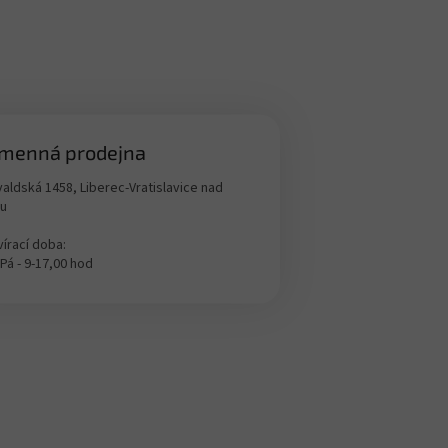
menná prodejna
aldská 1458, Liberec-Vratislavice nad
ou
írací doba:
 Pá - 9-17,00 hod