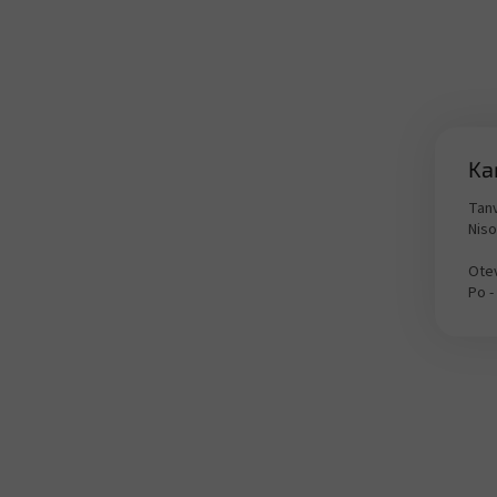
Ka
Tanv
Nis
Otev
Po -