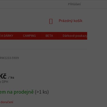
CZK
Čeština
OCHRANA OSOBNÍCH ÚDAJŮ
CENÍK DOPRAVY A PLATBY
Přihlášení
REKLAMACE
NÁKUPNÍ
Prázdný košík
KOŠÍK
Í A DÁRKY
CAMPING
BETA
Dárkové poukazy
Blog
RW2233-5939
 Kč
/ ks
z DPH
em na prodejně
(>1 ks)
 doručení