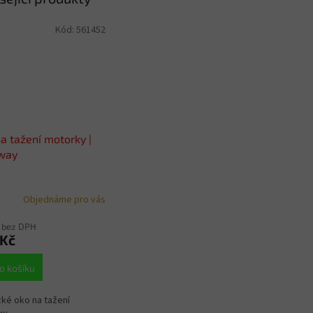
Kód:
561452
a tažení motorky |
way
Objednáme pro vás
 bez DPH
 Kč
o košíku
cké oko na tažení