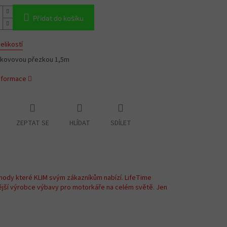
Přidat do košíku
elikostí
 kovovou přezkou 1,5m
informace
ZEPTAT SE
HLÍDAT
SDÍLET
hody které KLIM svým zákazníkům nabízí. LifeTime
ější výrobce výbavy pro motorkáře na celém světě. Jen