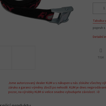
Tabulka v
popruh s
Detailní 
TISK
Jsme autorizovaný dealer KLIM a s nákupen u nás získáte všechny vý
záruku a garanci výměny zboží po nehodě. KLIM je dnes nejprodávan
pozor, na výrobky KLIM si velice snadno vybudujete závislost. :-D
sející produkty