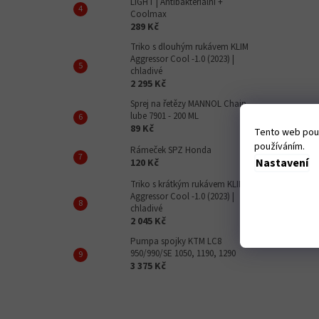
LIGHT | Antibakteriální +
Coolmax
289 Kč
Triko s dlouhým rukávem KLIM
Aggressor Cool -1.0 (2023) |
chladivé
2 295 Kč
Sprej na řetězy MANNOL Chain
lube 7901 - 200 ML
89 Kč
Tento web použ
používáním.
Rámeček SPZ Honda
Nastavení
120 Kč
Triko s krátkým rukávem KLIM
Aggressor Cool -1.0 (2023) |
chladivé
2 045 Kč
Pumpa spojky KTM LC8
950/990/SE 1050, 1190, 1290
3 375 Kč