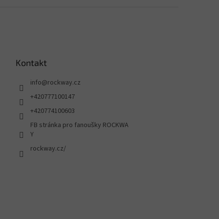
Kontakt
info
@
rockway.cz
+420777100147
+420774100603
FB stránka pro fanoušky ROCKWA
Y
rockway.cz/