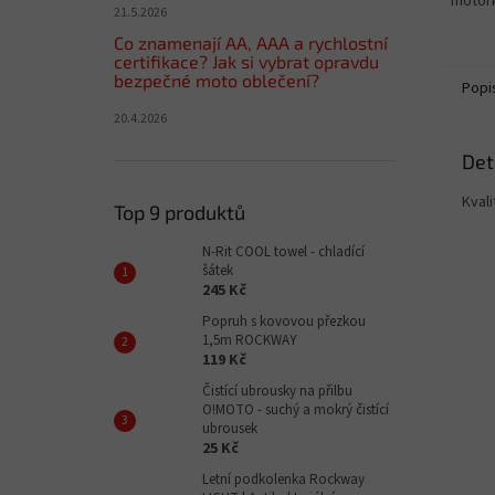
motor
21.5.2026
Co znamenají AA, AAA a rychlostní
certifikace? Jak si vybrat opravdu
bezpečné moto oblečení?
Popi
20.4.2026
Det
Kval
Top 9 produktů
N-Rit COOL towel - chladící
šátek
245 Kč
Popruh s kovovou přezkou
1,5m ROCKWAY
119 Kč
Čistící ubrousky na přilbu
O!MOTO - suchý a mokrý čistící
ubrousek
25 Kč
Letní podkolenka Rockway