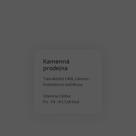
ý
p
i
s
u
Kamenná
prodejna
Tanvaldská 1458, Liberec-
Vratislavice nad Nisou
Otevírací doba:
Po - Pá - 9-17,00 hod
Z