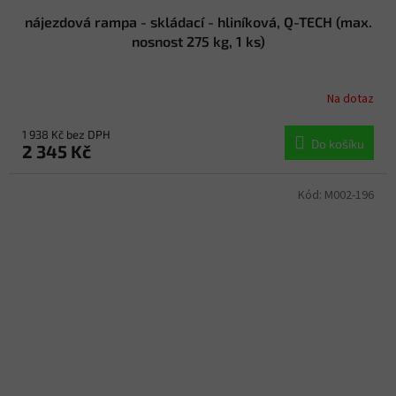
nájezdová rampa - skládací - hliníková, Q-TECH (max.
nosnost 275 kg, 1 ks)
Na dotaz
1 938 Kč bez DPH
Do košíku
2 345 Kč
Kód:
M002-196