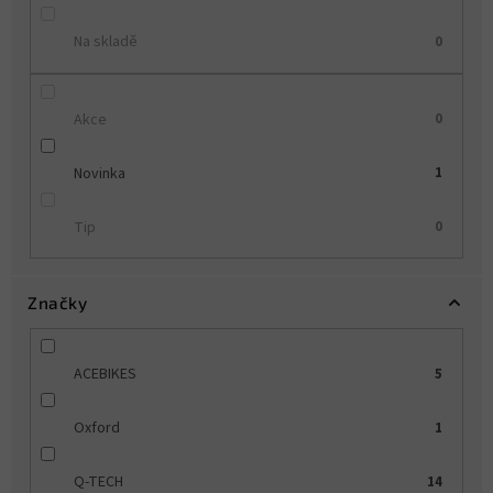
u
k
Na skladě
0
t
ů
Akce
0
Novinka
1
Tip
0
Značky
ACEBIKES
5
Oxford
1
Q-TECH
14