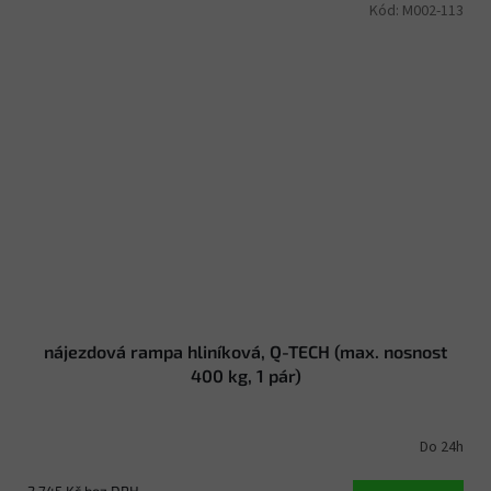
Kód:
M002-113
nájezdová rampa hliníková, Q-TECH (max. nosnost
400 kg, 1 pár)
Do 24h
2 745 Kč bez DPH