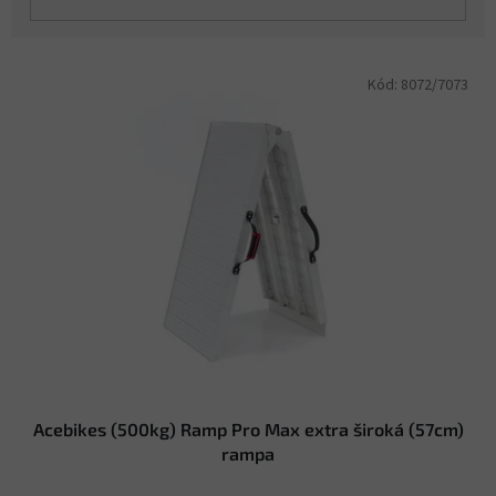
V
Kód:
8072/7073
ý
p
i
s
p
r
o
d
u
k
t
ů
Acebikes (500kg) Ramp Pro Max extra široká (57cm)
rampa