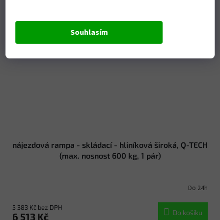
Souhlasím
nájezdová rampa - skládací - hliníková široká, Q-TECH
(max. nosnost 600 kg, 1 pár)
Do 24h
5 383 Kč bez DPH
Do košíku
6 513 Kč