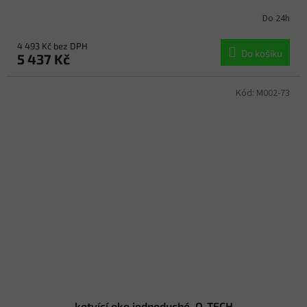
Do 24h
4 493 Kč bez DPH
Do košíku
5 437 Kč
Kód:
M002-73
kotvící oko jednoduché, Q-TECH