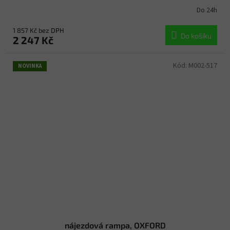
Do 24h
1 857 Kč bez DPH
Do košíku
2 247 Kč
Kód:
M002-517
NOVINKA
nájezdová rampa, OXFORD