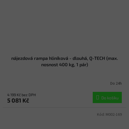
nájezdová rampa hliníková - dlouhá, Q-TECH (max.
nosnost 400 kg, 1 pár)
Do 24h
4 199 Kč bez DPH
Do košíku
5 081 Kč
Kód:
M002-169