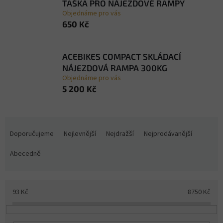
TAŠKA PRO NÁJEZDOVÉ RAMPY
Objednáme pro vás
650 Kč
ACEBIKES COMPACT SKLÁDACÍ
NÁJEZDOVÁ RAMPA 300KG
Objednáme pro vás
5 200 Kč
Ř
a
Doporučujeme
Nejlevnější
Nejdražší
Nejprodávanější
z
e
Abecedně
n
í
p
93
Kč
8750
Kč
r
o
d