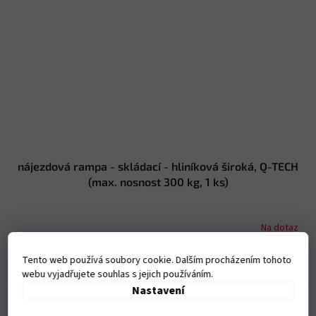
nájezdová rampa - skládací - hliníková široká, Q-TECH
(max. nosnost 300 kg, 1 ks)
Na dotaz
2 691 Kč bez DPH
Tento web používá soubory cookie. Dalším procházením tohoto
Do košíku
3 256 Kč
webu vyjadřujete souhlas s jejich používáním.
Nastavení
Kód:
M002-63