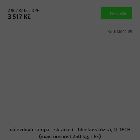
2 907 Kč bez DPH
Do košíku
3 517 Kč
Kód:
M002-65
nájezdová rampa - skládací - hliníková úzká, Q-TECH
(max. nosnost 250 kg, 1 ks)