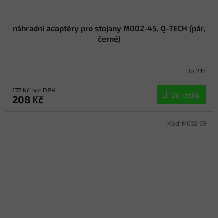
náhradní adaptéry pro stojany M002-45, Q-TECH (pár,
černé)
Do 24h
172 Kč bez DPH
Do košíku
208 Kč
Kód:
M002-69