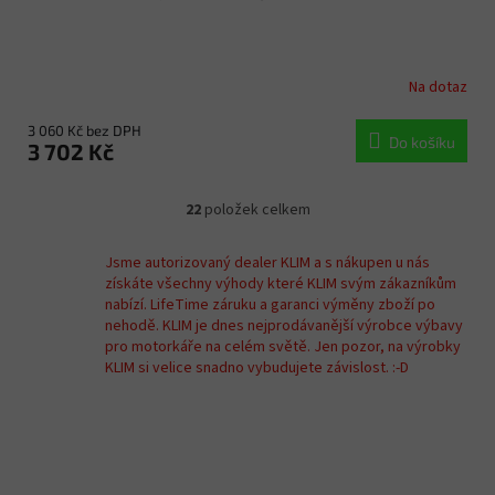
Na dotaz
3 060 Kč bez DPH
Do košíku
3 702 Kč
22
položek celkem
O
v
l
Jsme autorizovaný dealer KLIM a s nákupen u nás
á
získáte všechny výhody které KLIM svým zákazníkům
d
nabízí. LifeTime záruku a garanci výměny zboží po
a
nehodě. KLIM je dnes nejprodávanější výrobce výbavy
c
pro motorkáře na celém světě. Jen pozor, na výrobky
í
KLIM si velice snadno vybudujete závislost. :-D
p
r
v
k
y
v