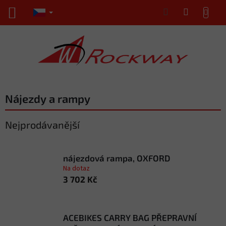
Přejít
NÁKUPNÍ
na
KOŠÍK
obsah
Nájezdy a rampy
Nejprodávanější
nájezdová rampa, OXFORD
Na dotaz
3 702 Kč
ACEBIKES CARRY BAG PŘEPRAVNÍ