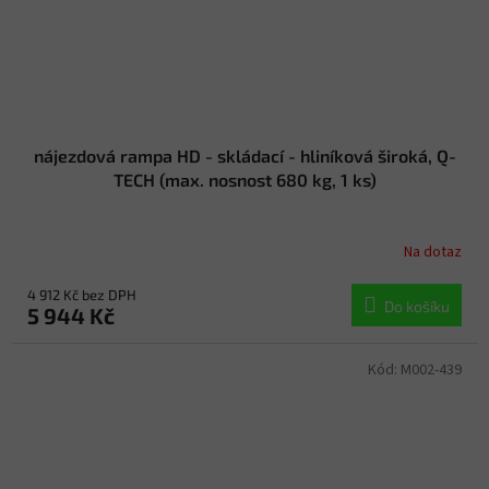
nájezdová rampa HD - skládací - hliníková široká, Q-
TECH (max. nosnost 680 kg, 1 ks)
Na dotaz
4 912 Kč bez DPH
Do košíku
5 944 Kč
Kód:
M002-439