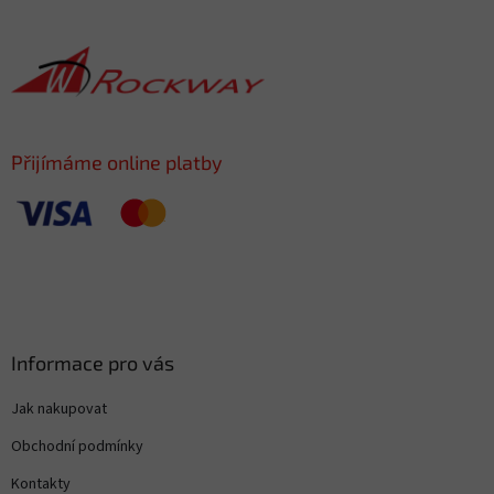
á
p
a
t
í
Přijímáme online platby
Informace pro vás
Jak nakupovat
Obchodní podmínky
Kontakty