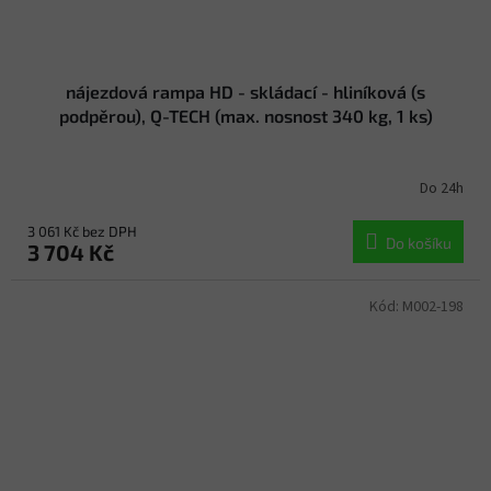
nájezdová rampa HD - skládací - hliníková (s
podpěrou), Q-TECH (max. nosnost 340 kg, 1 ks)
Do 24h
3 061 Kč bez DPH
Do košíku
3 704 Kč
Kód:
M002-198