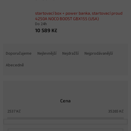
startovací box + power banka, startovací proud
4250A NOCO BOOST GBX155 (USA)
Do 24h
10 589 Kč
Ř
a
Doporučujeme
Nejlevnější
Nejdražší
Nejprodávanější
z
e
Abecedně
n
í
p
r
o
Cena
d
u
2537
Kč
35265
Kč
k
t
ů