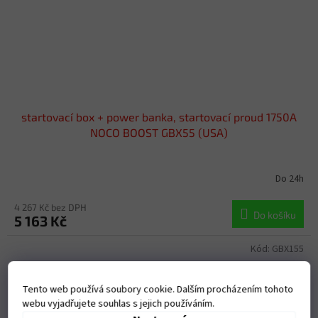
startovací box + power banka, startovací proud 1750A
NOCO BOOST GBX55 (USA)
Do 24h
4 267 Kč bez DPH
Do košíku
5 163 Kč
Kód:
GBX155
Tento web používá soubory cookie. Dalším procházením tohoto
webu vyjadřujete souhlas s jejich používáním.