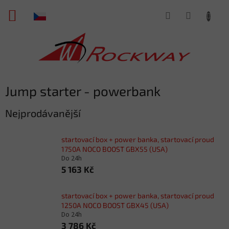
Přejít
NÁKUPNÍ
na
obsah
KOŠÍK
Jump starter - powerbank
Nejprodávanější
startovací box + power banka, startovací proud
1750A NOCO BOOST GBX55 (USA)
Do 24h
5 163 Kč
startovací box + power banka, startovací proud
1250A NOCO BOOST GBX45 (USA)
Do 24h
3 786 Kč