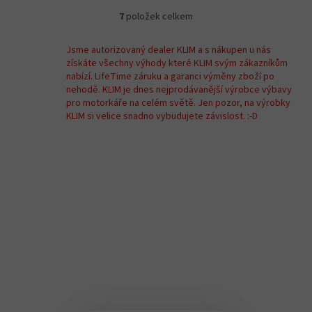
7
položek celkem
O
v
l
Jsme autorizovaný dealer KLIM a s nákupen u nás
á
získáte všechny výhody které KLIM svým zákazníkům
d
nabízí. LifeTime záruku a garanci výměny zboží po
a
nehodě. KLIM je dnes nejprodávanější výrobce výbavy
c
pro motorkáře na celém světě. Jen pozor, na výrobky
í
KLIM si velice snadno vybudujete závislost. :-D
p
r
v
k
y
v
ý
p
i
s
u