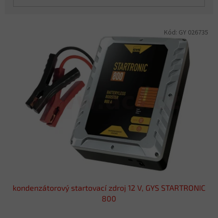
V
Kód:
GY 026735
ý
p
i
s
p
r
o
d
u
k
t
ů
kondenzátorový startovací zdroj 12 V, GYS STARTRONIC
800