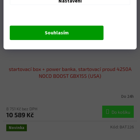
Nastavení
Souhlasím
startovací box + power banka, startovací proud 4250A
NOCO BOOST GBX155 (USA)
Do 24h
8 751 Kč bez DPH
Do košíku
10 589 Kč
Kód:
BAT226
Novinka