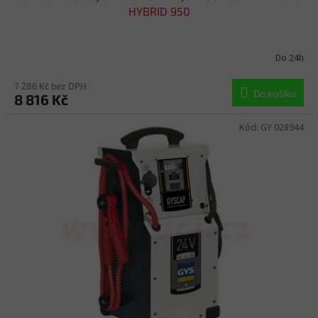
HYBRID 950
Do 24h
7 286 Kč bez DPH
Do košíku
8 816 Kč
Kód:
GY 028944