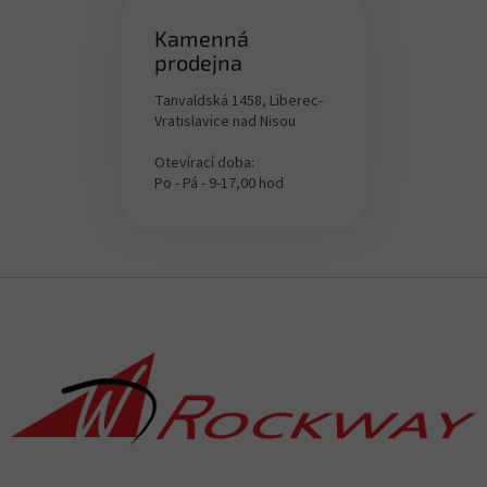
Kamenná
prodejna
Tanvaldská 1458, Liberec-
Vratislavice nad Nisou
Otevírací doba:
Po - Pá - 9-17,00 hod
Z
á
p
a
t
í