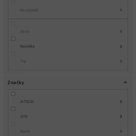
Na skladě
0
Akce
0
Novinka
1
Tip
0
Značky
A-TECH
1
GYS
3
Noco
0