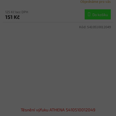
Objednáme pro vás
125 Kč bez DPH
Do košíku
151 Kč
Kód:
S410510012049
Těsnění výfuku ATHENA S410510012049