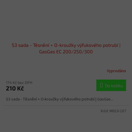
S3 sada - Těsnění + O-kroužky výfukového potrubí |
GasGas EC 200/250/300
Vyprodáno
174 Kč bez DPH
Do košíku
210 Kč
S3 sada - Těsnění + O-kroužky výfukového potrubí | GasGas...
Kód:
M610-187