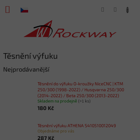
Přejít
NÁKUPNÍ
na
obsah
KOŠÍK
Těsnění výfuku
Nejprodávanější
Těsnění do výfuku O-kroužky NiceCNC | KTM
250/300 (1998-2022) / Husqvarna 250/300
(2014-2022) / Beta 250/300 (2013-2022)
Skladem na prodejně
(>1 ks)
180 Kč
Těsnění výfuku ATHENA S410510012049
Objednáme pro vás
287 Kč