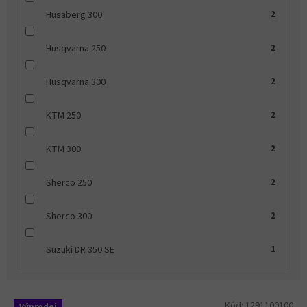
Husaberg 300
2
Husqvarna 250
2
Husqvarna 300
2
KTM 250
2
KTM 300
2
Sherco 250
2
Sherco 300
2
Suzuki DR 350 SE
1
V
Kód:
1291100100