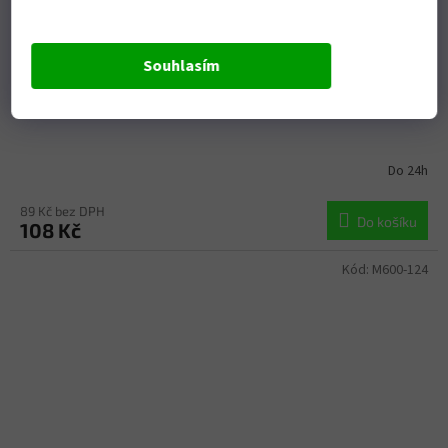
Souhlasím
těsnění výfuku 36,5x46x4 mm, ATHENA
Do 24h
89 Kč bez DPH
Do košíku
108 Kč
Kód:
M600-124