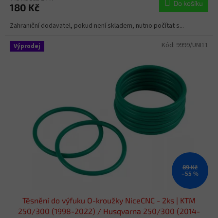
Do košíku
180 Kč
Zahraniční dodavatel, pokud není skladem, nutno počítat s...
Kód:
9999/UNI11
Výprodej
89 Kč
–55 %
Těsnění do výfuku O-kroužky NiceCNC - 2ks | KTM
250/300 (1998-2022) / Husqvarna 250/300 (2014-