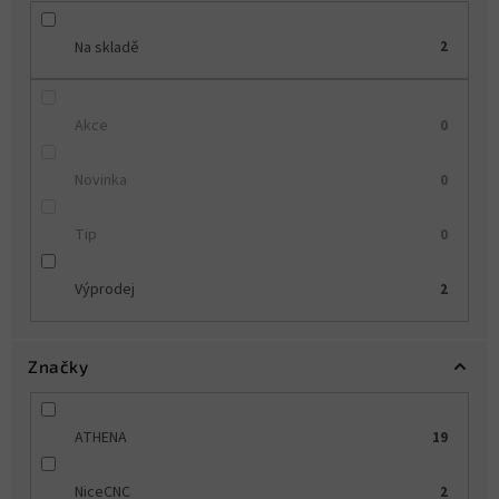
ů
Na skladě
2
Akce
0
Novinka
0
Tip
0
Výprodej
2
Značky
ATHENA
19
NiceCNC
2