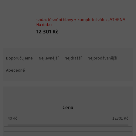
sada: těsnění hlavy + kompletní válec, ATHENA
Na dotaz
12 301 Kč
Ř
a
Doporučujeme
Nejlevnější
Nejdražší
Nejprodávanější
z
e
Abecedně
n
í
p
r
o
Cena
d
u
40
Kč
12301
Kč
k
t