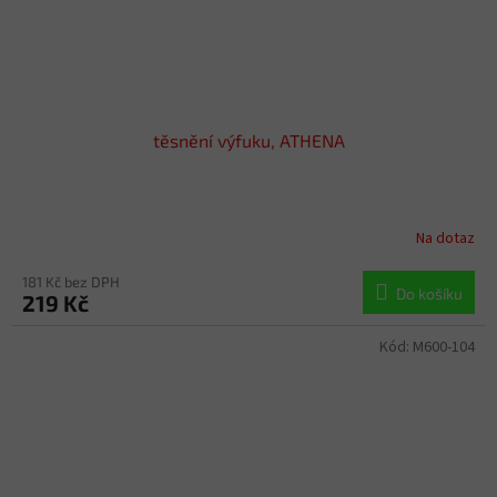
těsnění výfuku, ATHENA
Na dotaz
181 Kč bez DPH
Do košíku
219 Kč
Kód:
M600-104