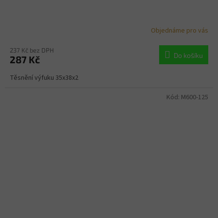
Objednáme pro vás
237 Kč bez DPH
Do košíku
287 Kč
Těsnění výfuku 35x38x2
Kód:
M600-125