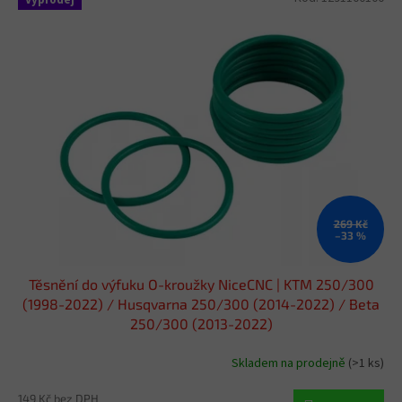
Výprodej
ý
p
i
s
p
r
o
d
u
k
t
ů
269 Kč
–33 %
Těsnění do výfuku O-kroužky NiceCNC | KTM 250/300
(1998-2022) / Husqvarna 250/300 (2014-2022) / Beta
250/300 (2013-2022)
Skladem na prodejně
(>1 ks)
149 Kč bez DPH