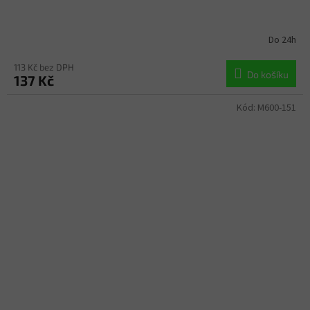
Do 24h
113 Kč bez DPH
Do košíku
137 Kč
Kód:
M600-151