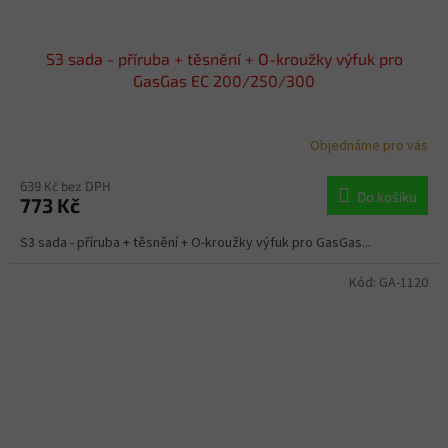
S3 sada - příruba + těsnění + O-kroužky výfuk pro
GasGas EC 200/250/300
Objednáme pro vás
639 Kč bez DPH
Do košíku
773 Kč
S3 sada - příruba + těsnění + O-kroužky výfuk pro GasGas...
Kód:
GA-1120