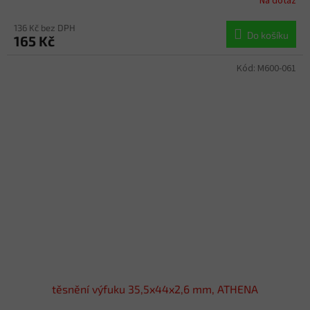
Na dotaz
136 Kč bez DPH
Do košíku
165 Kč
Kód:
M600-061
těsnění výfuku 35,5x44x2,6 mm, ATHENA