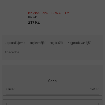
klakson - disk - 12 V/435 Hz
Do 24h
217 Kč
Ř
a
Doporučujeme
Nejlevnější
Nejdražší
Nejprodávanější
z
e
Abecedně
n
í
p
r
o
Cena
d
u
216
Kč
370
Kč
k
t
ů