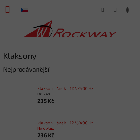
Přejít
NÁKUPNÍ
na
obsah
KOŠÍK
Klaksony
Nejprodávanější
klakson - šnek - 12 V/400 Hz
Do 24h
235 Kč
klakson - šnek - 12 V/490 Hz
Na dotaz
236 Kč