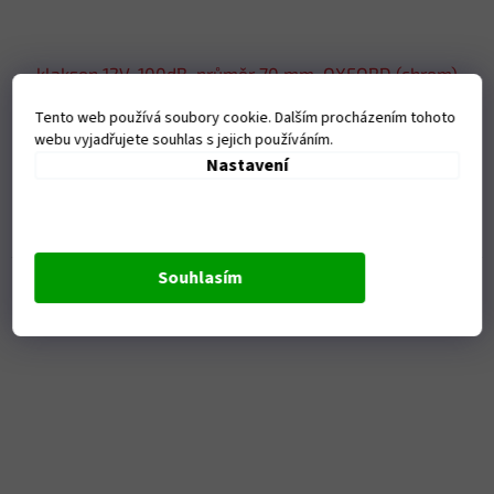
klakson 12V, 100dB, průměr 70 mm, OXFORD (chrom)
Tento web používá soubory cookie. Dalším procházením tohoto
webu vyjadřujete souhlas s jejich používáním.
Nastavení
Na dotaz
229 Kč bez DPH
Do košíku
277 Kč
Souhlasím
Kód:
M007-1143