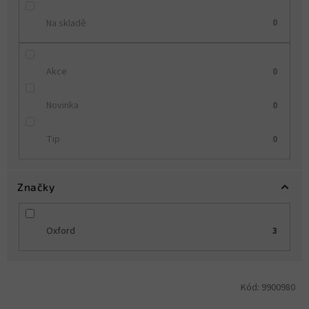
Na skladě
0
Akce
0
Novinka
0
Tip
0
Značky
Oxford
3
V
Kód:
9900980
ý