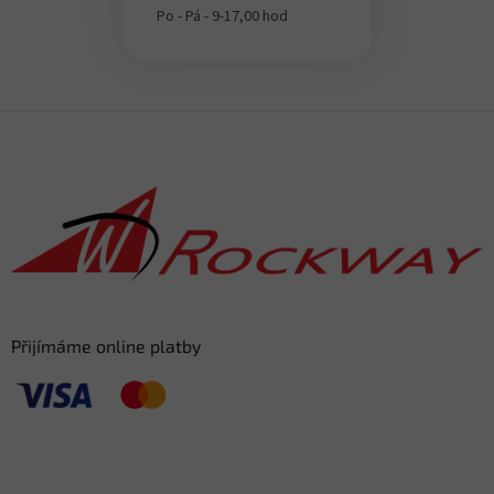
Po - Pá - 9-17,00 hod
Z
á
p
a
t
í
Přijímáme online platby