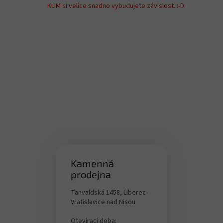
í
KLIM si velice snadno vybudujete závislost. :-D
p
r
v
k
y
v
ý
p
i
s
u
Kamenná
prodejna
Tanvaldská 1458, Liberec-
Vratislavice nad Nisou
Otevírací doba: