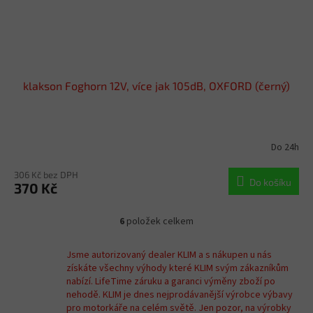
klakson Foghorn 12V, více jak 105dB, OXFORD (černý)
Do 24h
306 Kč bez DPH
Do košíku
370 Kč
6
položek celkem
O
v
l
Jsme autorizovaný dealer KLIM a s nákupen u nás
á
získáte všechny výhody které KLIM svým zákazníkům
d
nabízí. LifeTime záruku a garanci výměny zboží po
a
nehodě. KLIM je dnes nejprodávanější výrobce výbavy
c
pro motorkáře na celém světě. Jen pozor, na výrobky