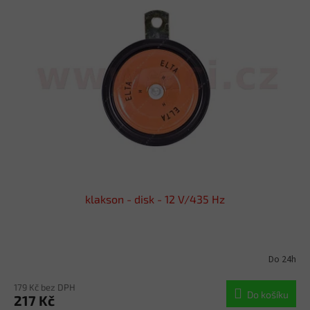
p
i
s
p
r
o
d
u
k
t
ů
klakson - disk - 12 V/435 Hz
Do 24h
179 Kč bez DPH
Do košíku
217 Kč