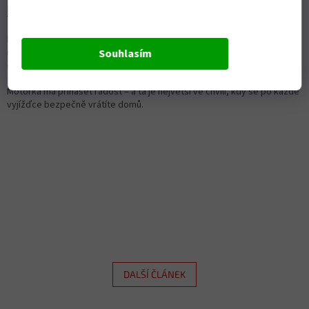
Řidičák je teprve začátek.
Řidičák není cílová rovinka, ale startovní čára. Každý kilometr vás naučí
něco nového. Jezděte s respektem, nepřeceňujte své schopnosti a
Souhlasím
dopřejte si čas získat zkušenosti.
Motorka má přinášet radost – a ta je největší ve chvíli, kdy se po každé
vyjížďce bezpečně vrátíte domů.
DALŠÍ ČLÁNEK