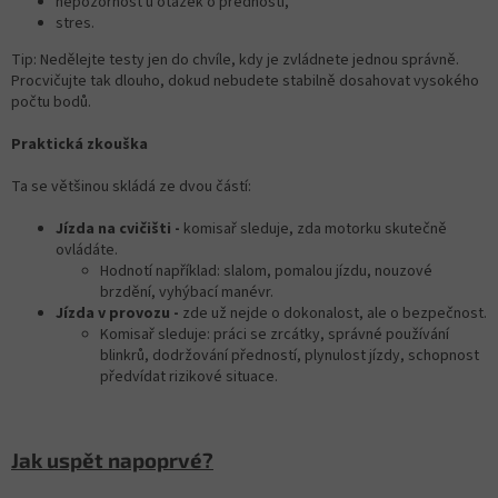
nepozornost u otázek o přednosti,
stres.
Tip: Nedělejte testy jen do chvíle, kdy je zvládnete jednou správně.
Procvičujte tak dlouho, dokud nebudete stabilně dosahovat vysokého
počtu bodů.
Praktická zkouška
Ta se většinou skládá ze dvou částí:
Jízda na cvičišti -
komisař sleduje, zda motorku skutečně
ovládáte.
Hodnotí například: slalom, pomalou jízdu, nouzové
brzdění, vyhýbací manévr.
Jízda v provozu -
zde už nejde o dokonalost, ale o bezpečnost.
Komisař sleduje: práci se zrcátky, správné používání
blinkrů, dodržování předností, plynulost jízdy, schopnost
předvídat rizikové situace.
Jak uspět napoprvé?