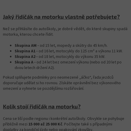
Jaký řidičák na motorku vlastně potřebujete?
Než se přihlásíte do autoškoly, je dobré vědět, do které skupiny spadá
motorka, kterou chcete řídit.
Skupina AM -
od 15 let, mopedy a skútry do 45 km/h.
Skupina A1 -
od 16 let, motocykly do 125 cm³ a výkonu 11 kW.
Skupina A2 -
od 18 let, motocykly do výkonu 35 kW.
Skupina A -
od 24 let bez omezení výkonu (nebo od 20 let po
dvou letech držení A2).
Pokud splňujete podmínky pro neomezené „áčko“, řada jezdců
doporučuje udělat si ho rovnou. Získáte oprávnění bez výkonového
omezení a vyhnete se pozdějšímu rozšiřování.
Kolik stojí řidičák na motorku?
Cena se liší podle regionu i konkrétní autoškoly. Obvykle se pohybuje
přibližně mezi
15 000 až 25 000 Kč
. Počítejte také s případnými
doplatky za kondiční jízdy nebo opakování zkoušky.