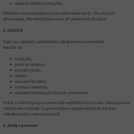
základy údržby motocyklu.
Důležitou součástí přípravy jsou také online testy. Čím více jich
absolvujete, tím menší bude stres při závěrečné zkoušce.
2. Cvičiště
Tady se z úplných začátečníků stávají budoucí motorkáři.
Naučíte se:
rozjezdy,
práci se spojkou,
pomalou jízdu,
slalom,
nouzové brzdění,
vyhýbací manévry,
ovládání motorky při nízkých rychlostech.
Právě cvičiště bývá pro mnoho lidí nejtěžší částí výcviku. Dobrá zpráva?
Jde hlavně o trénink. Co první hodinu vypadá nemožně, bývá po
několika jízdách samozřejmostí.
3. Jízdy v provozu