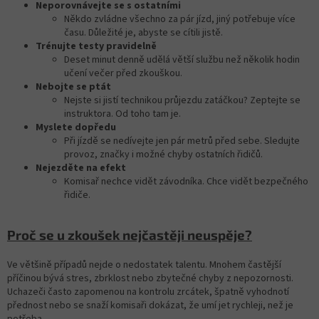
Neporovnávejte se s ostatními
Někdo zvládne všechno za pár jízd, jiný potřebuje více
času. Důležité je, abyste se cítili jistě.
Trénujte testy pravidelně
Deset minut denně udělá větší službu než několik hodin
učení večer před zkouškou.
Nebojte se ptát
Nejste si jistí technikou průjezdu zatáčkou? Zeptejte se
instruktora. Od toho tam je.
Myslete dopředu
Při jízdě se nedívejte jen pár metrů před sebe. Sledujte
provoz, značky i možné chyby ostatních řidičů.
Nejezděte na efekt
Komisař nechce vidět závodníka. Chce vidět bezpečného
řidiče.
Proč se u zkoušek nejčastěji neuspěje?
Ve většině případů nejde o nedostatek talentu. Mnohem častější
příčinou bývá stres, zbrklost nebo zbytečné chyby z nepozornosti.
Uchazeči často zapomenou na kontrolu zrcátek, špatně vyhodnotí
přednost nebo se snaží komisaři dokázat, že umí jet rychleji, než je
potřeba.