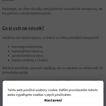
Pamatujte, že cílem zkoušky není předvést závodnické schopnosti, ale
bezpečnou a předvídatelnou jízdu.
Co si vzít na výcvik?
Ideální je mít vlastní výbavu, ve které se cítíte pohodlně a bezpečně:
homologovaná helma,
motorkářské rukavice,
pevná kotníková obuv,
bunda a kalhoty s chrániči.
Některé autoškoly vybavení zapůjčují, ale ve vlastním se většina lidí cítí
pohodlněji a jistěji.
Pokud plánujete jezdit i po získání řidičáku, může se vyplatit pořídit si
vlastní
interkom do helmy.
Využijete ho nejen během komunikace s
Tento web používá soubory cookie. Dalším procházením tohoto
instruktorem, ale později i pro navigaci nebo spojení s ostatními jezdci.
webu vyjadřujete souhlas s jejich používáním.
Nastavení