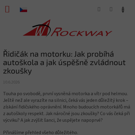
Přejít
NÁKUPNÍ
na
obsah
KOŠÍK
Řidičák na motorku: Jak probíhá
autoškola a jak úspěšně zvládnout
zkoušky
10.6.2026
Touha po svobodě, první vysněná motorka a vítr pod helmou.
Ještě než ale vyrazíte na silnici, čeká vás jeden důležitý krok –
získání řidičského oprávnění. Mnoho budoucích motorkářů má
z autoškoly respekt. Jak náročné jsou zkoušky? Co vás čeká při
výcviku? A jak zvýšit šanci, že uspějete napoprvé?
Přinášíme přehled všeho důležitého.