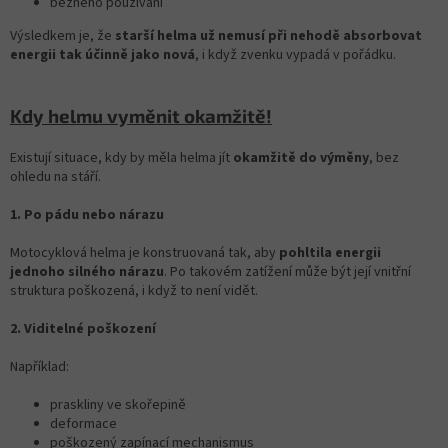
běžného používání
Výsledkem je, že
starší helma už nemusí při nehodě absorbovat
energii tak účinně jako nová
, i když zvenku vypadá v pořádku.
Kdy helmu vyměnit okamžitě!
Existují situace, kdy by měla helma jít
okamžitě do výměny
, bez
ohledu na stáří.
1. Po pádu nebo nárazu
Motocyklová helma je konstruovaná tak, aby
pohltila energii
jednoho silného nárazu
. Po takovém zatížení může být její vnitřní
struktura poškozená, i když to není vidět.
2. Viditelné poškození
Například:
praskliny ve skořepině
deformace
poškozený zapínací mechanismus