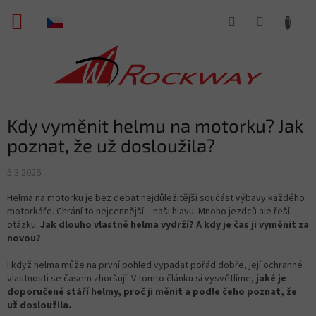
Přejít
NÁKUPNÍ
na
obsah
KOŠÍK
Kdy vyměnit helmu na motorku? Jak
poznat, že už dosloužila?
5.3.2026
Helma na motorku je bez debat nejdůležitější součást výbavy každého
motorkáře. Chrání to nejcennější – naši hlavu. Mnoho jezdců ale řeší
otázku:
Jak dlouho vlastně helma vydrží? A kdy je čas ji vyměnit za
novou?
I když helma může na první pohled vypadat pořád dobře, její ochranné
vlastnosti se časem zhoršují. V tomto článku si vysvětlíme,
jaké je
doporučené stáří helmy, proč ji měnit a podle čeho poznat, že
už dosloužila.