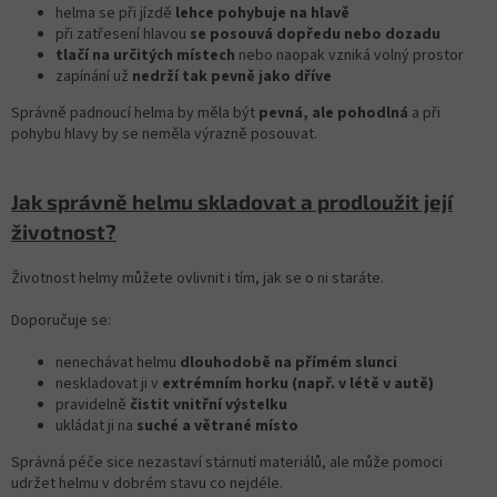
helma se při jízdě
lehce pohybuje na hlavě
při zatřesení hlavou
se posouvá dopředu nebo dozadu
tlačí na určitých místech
nebo naopak vzniká volný prostor
zapínání už
nedrží tak pevně jako dříve
Správně padnoucí helma by měla být
pevná, ale pohodlná
a při
pohybu hlavy by se neměla výrazně posouvat.
Jak správně helmu skladovat a prodloužit její
životnost?
Životnost helmy můžete ovlivnit i tím, jak se o ni staráte.
Doporučuje se:
nenechávat helmu
dlouhodobě na přímém slunci
neskladovat ji v
extrémním horku (např. v létě v autě)
pravidelně
čistit vnitřní výstelku
ukládat ji na
suché a větrané místo
Správná péče sice nezastaví stárnutí materiálů, ale může pomoci
udržet helmu v dobrém stavu co nejdéle.