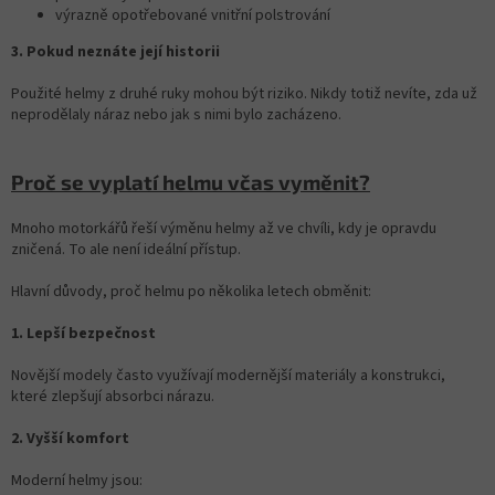
výrazně opotřebované vnitřní polstrování
3. Pokud neznáte její historii
Použité helmy z druhé ruky mohou být riziko. Nikdy totiž nevíte, zda už
neprodělaly náraz nebo jak s nimi bylo zacházeno.
Proč se vyplatí helmu včas vyměnit?
Mnoho motorkářů řeší výměnu helmy až ve chvíli, kdy je opravdu
zničená. To ale není ideální přístup.
Hlavní důvody, proč helmu po několika letech obměnit:
1. Lepší bezpečnost
Novější modely často využívají modernější materiály a konstrukci,
které zlepšují absorbci nárazu.
2. Vyšší komfort
Moderní helmy jsou: