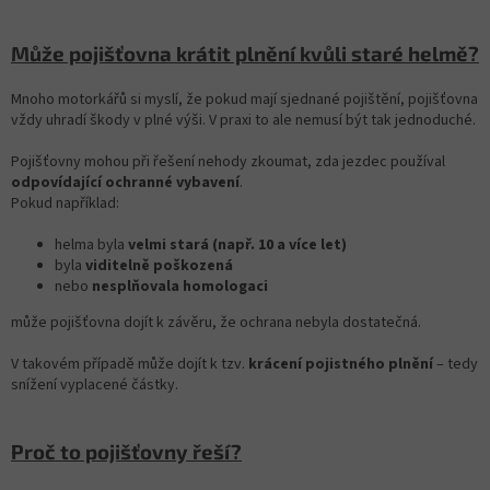
Může pojišťovna krátit plnění kvůli staré helmě?
Mnoho motorkářů si myslí, že pokud mají sjednané pojištění, pojišťovna
vždy uhradí škody v plné výši. V praxi to ale nemusí být tak jednoduché.
Pojišťovny mohou při řešení nehody zkoumat, zda jezdec používal
odpovídající ochranné vybavení
.
Pokud například:
helma byla
velmi stará (např. 10 a více let)
byla
viditelně poškozená
nebo
nesplňovala homologaci
může pojišťovna dojít k závěru, že ochrana nebyla dostatečná.
V takovém případě může dojít k tzv.
krácení pojistného plnění
– tedy
snížení vyplacené částky.
Proč to pojišťovny řeší?