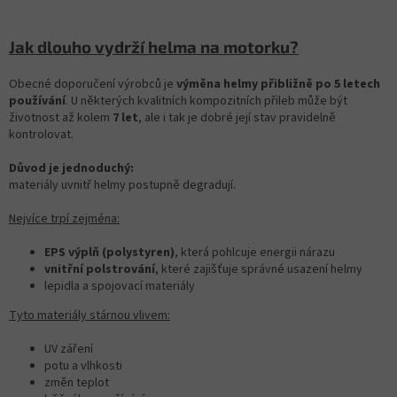
Jak dlouho vydrží helma na motorku?
Obecné doporučení výrobců je
výměna helmy přibližně po 5 letech
používání
. U některých kvalitních kompozitních přileb může být
životnost až kolem
7 let
, ale i tak je dobré její stav pravidelně
kontrolovat.
Důvod je jednoduchý:
materiály uvnitř helmy postupně degradují.
Nejvíce trpí zejména:
EPS výplň (polystyren)
, která pohlcuje energii nárazu
vnitřní polstrování
, které zajišťuje správné usazení helmy
lepidla a spojovací materiály
Tyto materiály stárnou vlivem:
UV záření
potu a vlhkosti
změn teplot