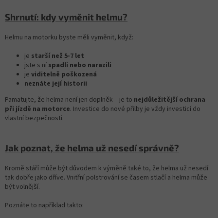
Shrnutí: kdy vyměnit helmu?
Helmu na motorku byste měli vyměnit, když:
je
starší než 5-7 let
jste s ní
spadli nebo narazili
je
viditelně poškozená
neznáte její historii
Pamatujte, že helma není jen doplněk – je to
nejdůležitější ochrana
při jízdě na motorce
. Investice do nové přilby je vždy investicí do
vlastní bezpečnosti.
Jak poznat, že helma už nesedí správně?
Kromě stáří může být důvodem k výměně také to, že helma už nesedí
tak dobře jako dříve. Vnitřní polstrování se časem stlačí a helma může
být volnější.
Poznáte to například takto: