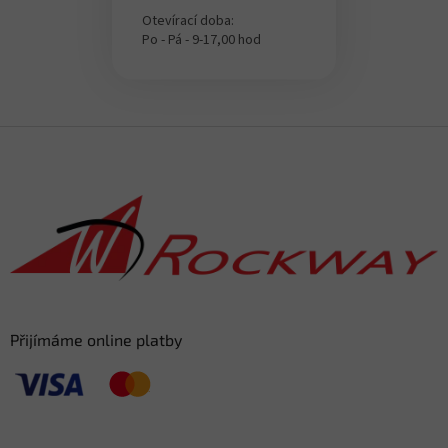
Otevírací doba:
Po - Pá - 9-17,00 hod
Z
á
p
a
t
í
Přijímáme online platby