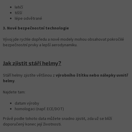
lehčí
tišší
lépe odvětrané
3. Nové bezpečnostní technologie
Vývoj jde rychle dopředu a nové modely mohou obsahovat pokročilé
bezpečnostní prvky a lepší aerodynamiku.
Jak zjistit stáří helmy?
Stáří helmy zjistíte většinou z
výrobního štítku nebo nálepky uvnitř
helmy
.
Najdete tam:
datum výroby
homologaci (např. ECE/DOT)
Právě podle tohoto data můžete snadno zjistit, zda už se blíží
doporučený konec její životnosti.