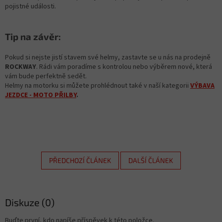
pojistné události.
Tip na závěr:
Pokud si nejste jistí stavem své helmy, zastavte se u nás na prodejně
ROCKWAY
. Rádi vám poradíme s kontrolou nebo výběrem nové, která
vám bude perfektně sedět.
Helmy na motorku si můžete prohlédnout také v naší kategorii
VÝBAVA
JEZDCE - MOTO PŘILBY
.
PŘEDCHOZÍ ČLÁNEK
DALŠÍ ČLÁNEK
Diskuze (0)
Buďte první, kdo napíše příspěvek k této položce.