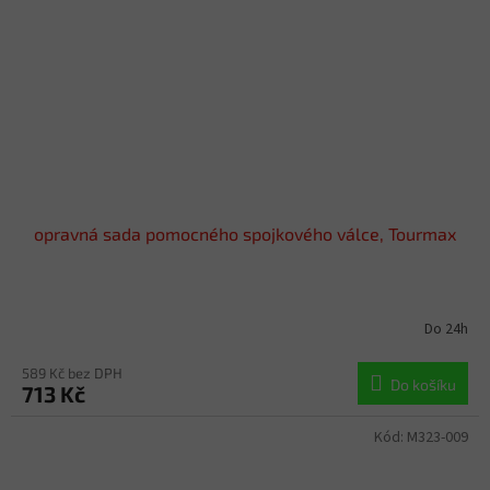
opravná sada pomocného spojkového válce, Tourmax
Do 24h
589 Kč bez DPH
Do košíku
713 Kč
Kód:
M323-009