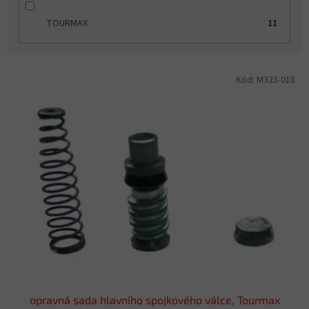
TOURMAX
11
V
Kód:
M323-018
ý
p
i
s
p
r
o
d
u
k
t
ů
opravná sada hlavního spojkového válce, Tourmax