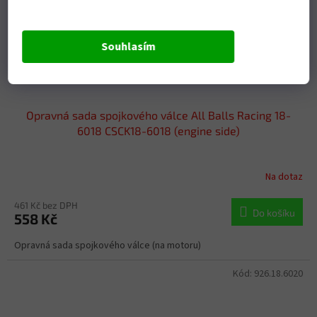
Souhlasím
Opravná sada spojkového válce All Balls Racing 18-
6018 CSCK18-6018 (engine side)
Na dotaz
461 Kč bez DPH
Do košíku
558 Kč
Opravná sada spojkového válce (na motoru)
Kód:
926.18.6020