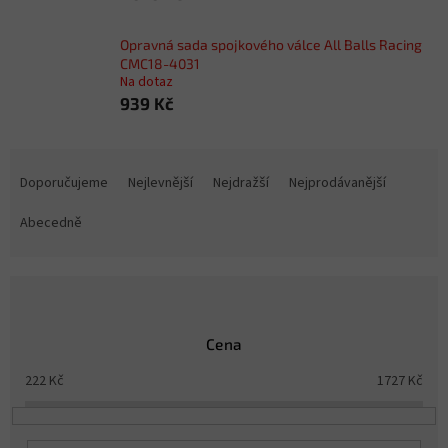
Opravná sada spojkového válce All Balls Racing
CMC18-4031
Na dotaz
939 Kč
Ř
a
Doporučujeme
Nejlevnější
Nejdražší
Nejprodávanější
z
e
Abecedně
n
í
p
r
o
Cena
d
u
222
Kč
1727
Kč
k
t
ů