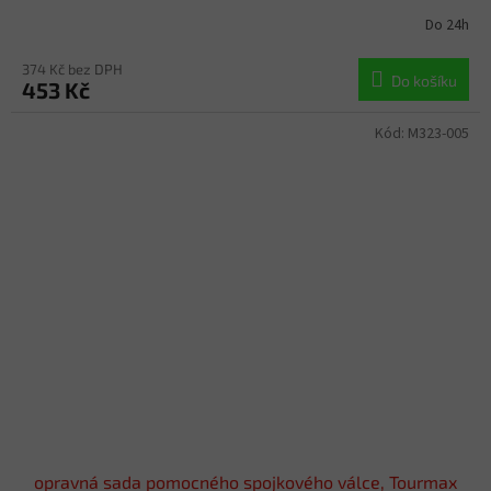
Do 24h
374 Kč bez DPH
Do košíku
453 Kč
Kód:
M323-005
opravná sada pomocného spojkového válce, Tourmax