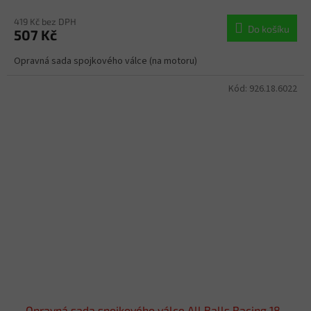
419 Kč bez DPH
Do košíku
507 Kč
Opravná sada spojkového válce (na motoru)
Kód:
926.18.6022
Opravná sada spojkového válce All Balls Racing 18-