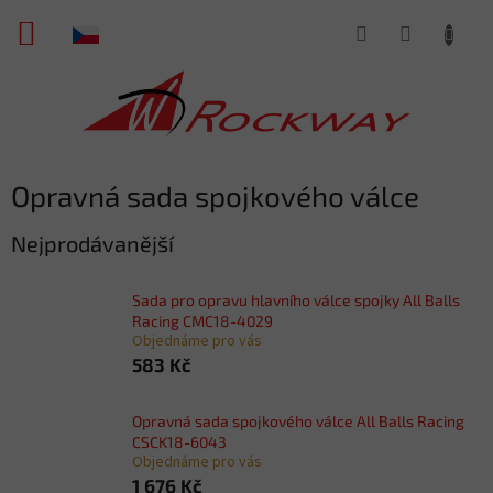
Přejít
NÁKUPNÍ
na
obsah
KOŠÍK
Opravná sada spojkového válce
Nejprodávanější
Sada pro opravu hlavního válce spojky All Balls
Racing CMC18-4029
Objednáme pro vás
583 Kč
Opravná sada spojkového válce All Balls Racing
CSCK18-6043
Objednáme pro vás
1 676 Kč