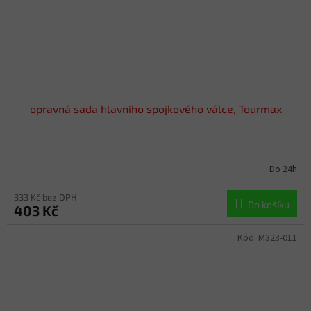
opravná sada hlavního spojkového válce, Tourmax
Do 24h
333 Kč bez DPH
Do košíku
403 Kč
Kód:
M323-011