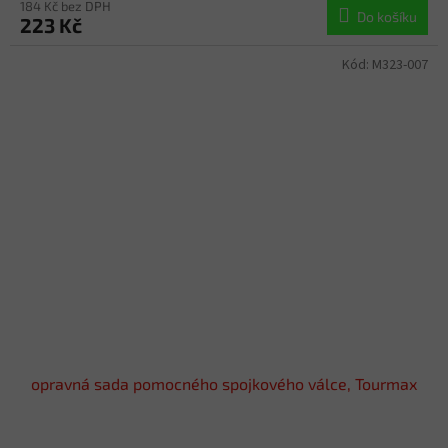
184 Kč bez DPH
Do košíku
223 Kč
Kód:
M323-007
opravná sada pomocného spojkového válce, Tourmax