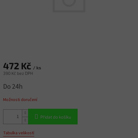
472 Kč
/ ks
390 Kč bez DPH
Měrná
Do 24h
cena:
Možnosti doručení
Přidat do košíku
Tabulka velikostí