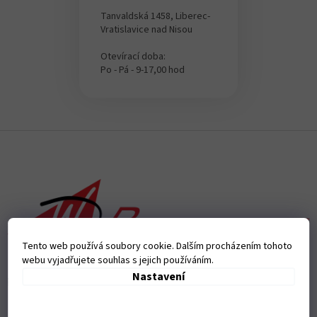
Tanvaldská 1458, Liberec-
Vratislavice nad Nisou
Otevírací doba:
Po - Pá - 9-17,00 hod
Z
á
p
a
t
í
Tento web používá soubory cookie. Dalším procházením tohoto
webu vyjadřujete souhlas s jejich používáním.
Nastavení
Přijímáme online platby