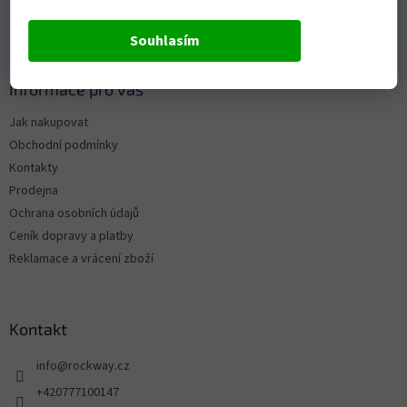
Souhlasím
Informace pro vás
Jak nakupovat
Obchodní podmínky
Kontakty
Prodejna
Ochrana osobních údajů
Ceník dopravy a platby
Reklamace a vrácení zboží
Kontakt
info
@
rockway.cz
+420777100147