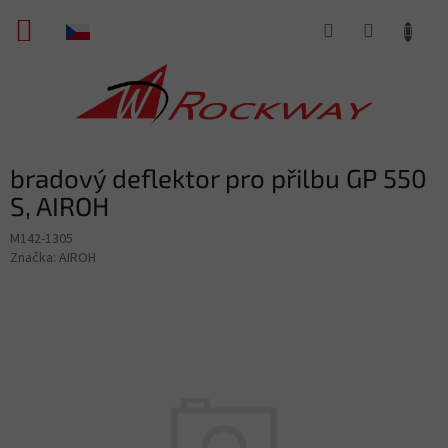
Přejít
NÁKUPNÍ
na
obsah
KOŠÍK
bradový deflektor pro přilbu GP 550
S, AIROH
M142-1305
Značka:
AIROH