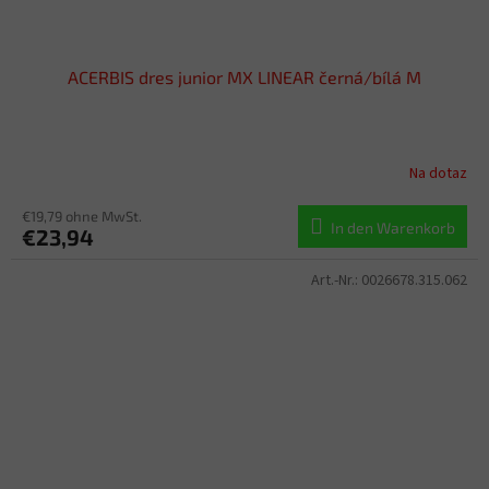
ACERBIS dres junior MX LINEAR černá/bílá M
Na dotaz
€19,79 ohne MwSt.
In den Warenkorb
€23,94
Art.-Nr.:
0026678.315.062