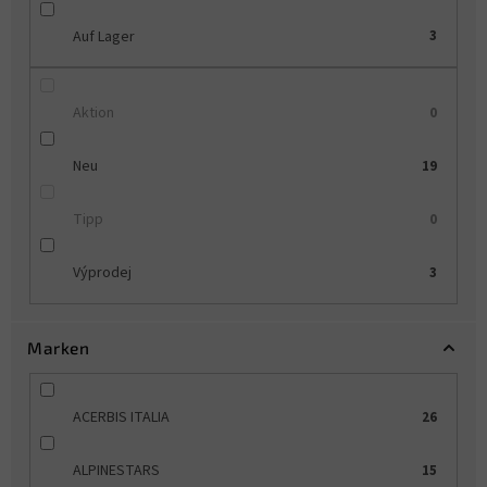
u
Auf Lager
3
n
g
Aktion
0
Neu
19
Tipp
0
Výprodej
3
Marken
ACERBIS ITALIA
26
ALPINESTARS
15