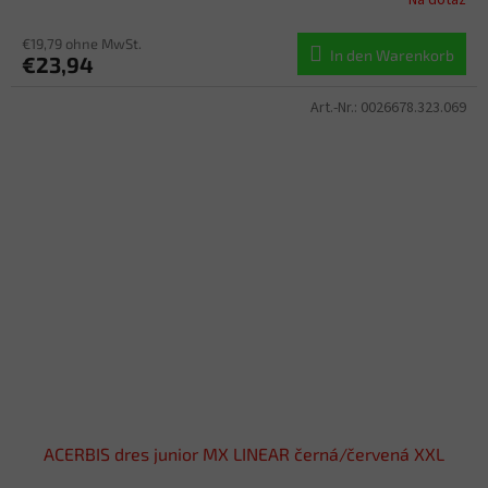
Na dotaz
€19,79 ohne MwSt.
In den Warenkorb
€23,94
Art.-Nr.:
0026678.323.069
ACERBIS dres junior MX LINEAR černá/červená XXL