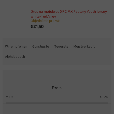
Dres na motokros XRC MX Factory Youth jersey
white/red/grey
Objednáme pro vás
€21,50
P
r
Wir empfehlen
Günstigste
Teuerste
Meistverkauft
o
d
Alphabetisch
u
k
t
s
o
Preis
r
t
€
19
€
124
i
e
r