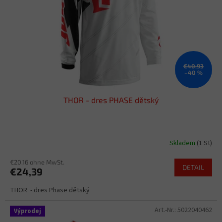
€40,93
–40 %
THOR - dres PHASE dětský
Skladem
(1 St)
€20,16 ohne MwSt.
DETAIL
€24,39
THOR - dres Phase dětský
Art.-Nr.:
5022040462
Výprodej