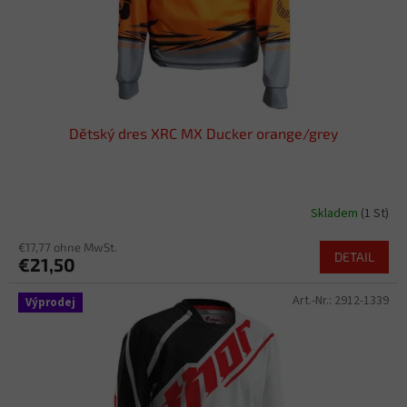
r
o
d
u
k
t
Dětský dres XRC MX Ducker orange/grey
e
Skladem
(1 St)
€17,77 ohne MwSt.
DETAIL
€21,50
Art.-Nr.:
2912-1339
Výprodej