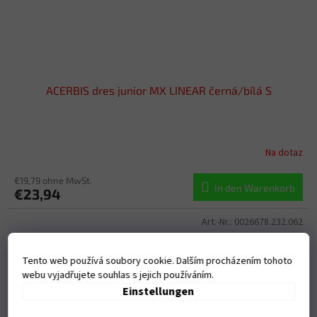
ACERBIS dres junior MX LINEAR černá/bílá S
Na dotaz
€19,79 ohne MwSt.
In den Warenkorb
€23,94
Art.-Nr.:
0026678.232.062
Tento web používá soubory cookie. Dalším procházením tohoto
webu vyjadřujete souhlas s jejich používáním.
Einstellungen