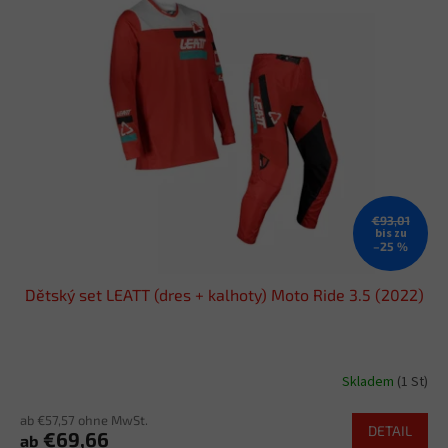
€93,01
bis zu
–25 %
Dětský set LEATT (dres + kalhoty) Moto Ride 3.5 (2022)
Skladem
(1 St)
ab €57,57 ohne MwSt.
DETAIL
€69,66
ab