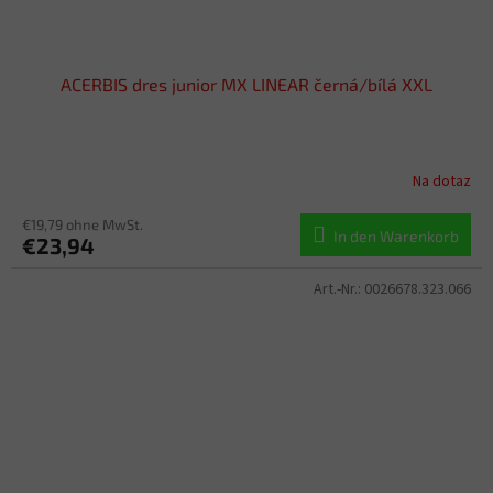
ACERBIS dres junior MX LINEAR černá/bílá XXL
Na dotaz
€19,79 ohne MwSt.
In den Warenkorb
€23,94
Art.-Nr.:
0026678.323.066