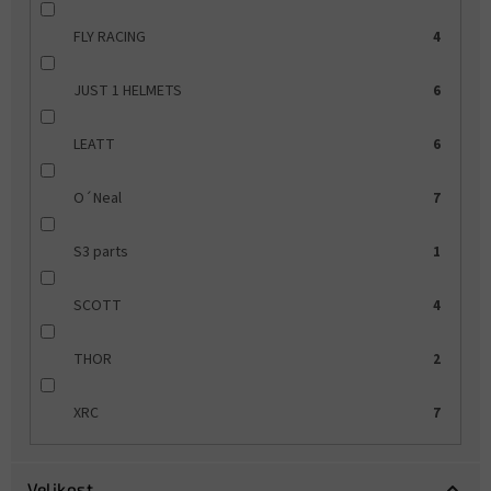
FLY RACING
4
JUST 1 HELMETS
6
LEATT
6
O´Neal
7
S3 parts
1
SCOTT
4
THOR
2
XRC
7
Velikost