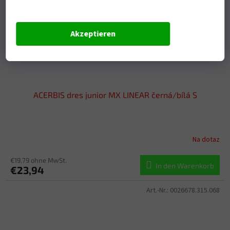
Akzeptieren
ACERBIS dres junior MX LINEAR černá/bílá S
Na dotaz
€19,79 ohne MwSt.
In den Warenkorb
€23,94
Art.-Nr.:
0026678.315.068