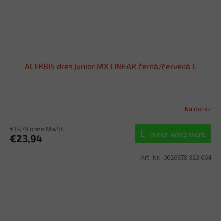
ACERBIS dres junior MX LINEAR černá/červená L
Na dotaz
€19,79 ohne MwSt.
In den Warenkorb
€23,94
Art.-Nr.:
0026678.323.064