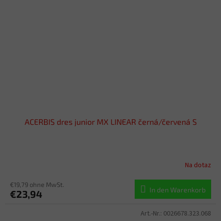
ACERBIS dres junior MX LINEAR černá/červená S
Na dotaz
€19,79 ohne MwSt.
In den Warenkorb
€23,94
Art.-Nr.:
0026678.323.068