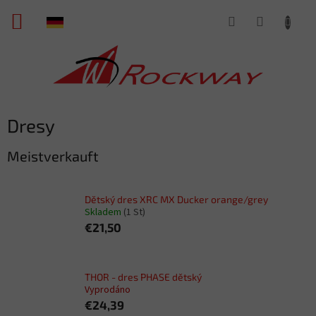
Zum
WARENKORB
Inhalt
springen
Dresy
Meistverkauft
Dětský dres XRC MX Ducker orange/grey
Skladem
(1 St)
€21,50
THOR - dres PHASE dětský
Vyprodáno
€24,39