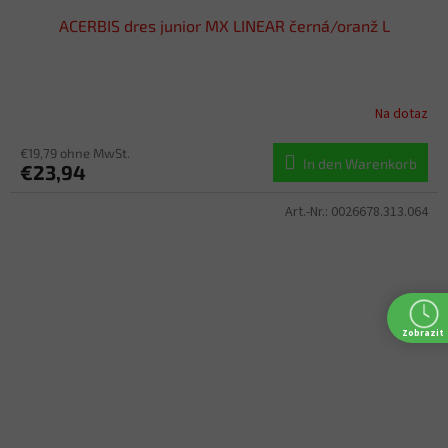
ACERBIS dres junior MX LINEAR černá/oranž L
Na dotaz
€19,79 ohne MwSt.
In den Warenkorb
€23,94
Art.-Nr.:
0026678.313.064
Zobrazit