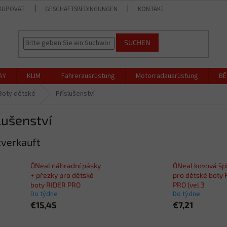
KUPOVAT
GESCHÄFTSBEDINGUNGEN
KONTAKT
GESCHÄFT
SUCHEN
AY
KLIM
Fahrerausrüstung
Motorradausrüstung
BĚ
Boty dětské
Příslušenství
lušenství
verkauft
O´Neal náhradní pásky
O´Neal kovová šp
+ přezky pro dětské
pro dětské boty
boty RIDER PRO
PRO (vel.3
Do týdne
Do týdne
€15,45
€7,21