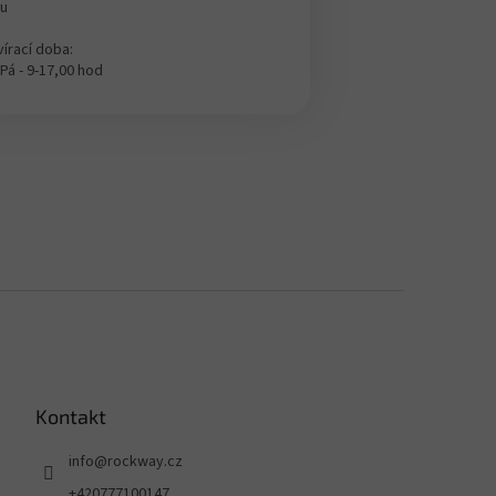
ou
írací doba:
 Pá - 9-17,00 hod
Kontakt
info
@
rockway.cz
+420777100147