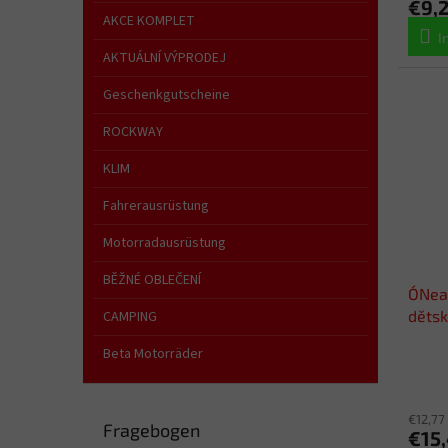
€9,
AKCE KOMPLET
I
AKTUÁLNÍ VÝPRODEJ
Geschenkgutscheine
ROCKWAY
KLIM
Fahrerausrüstung
Motorradausrüstung
BĚŽNÉ OBLEČENÍ
O´Nea
dětsk
CAMPING
Beta Motorräder
€12,77
Fragebogen
€15