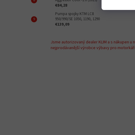
€84,28
Pumpa spojky KTM LC8
950/990/SE 1050, 1190, 1290
€139,09
Jsme autorizovaný dealer KLIM a s nákupen u 
nejprodávanější výrobce výbavy pro motorkáře 