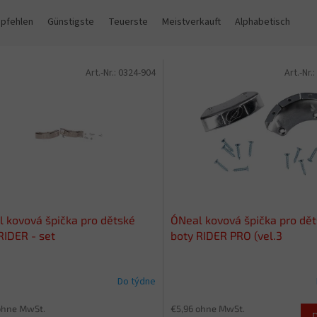
mpfehlen
Günstigste
Teuerste
Meistverkauft
Alphabetisch
Art.-Nr.:
0324-904
Art.-Nr.:
l kovová špička pro dětské
O´Neal kovová špička pro dě
RIDER - set
boty RIDER PRO (vel.3
Do týdne
ohne MwSt.
€5,96 ohne MwSt.