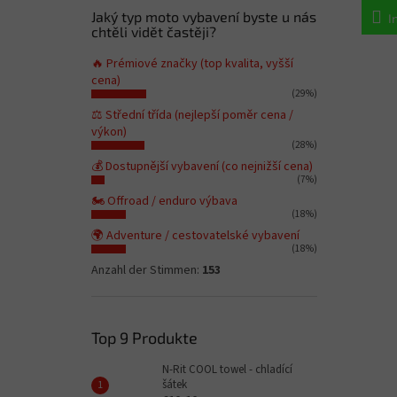
Jaký typ moto vybavení byste u nás
I
chtěli vidět častěji?
🔥 Prémiové značky (top kvalita, vyšší
cena)
(29%)
⚖️ Střední třída (nejlepší poměr cena /
výkon)
(28%)
💰 Dostupnější vybavení (co nejnižší cena)
(7%)
🏍️ Offroad / enduro výbava
(18%)
🌍 Adventure / cestovatelské vybavení
(18%)
Anzahl der Stimmen:
153
Top 9 Produkte
N-Rit COOL towel - chladící
šátek