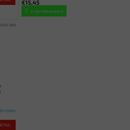
€15,45
In den Warenkorb
:
0335-904
o
3
Do týdne
DETAIL