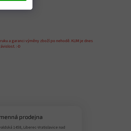
áruku a garanci výměny zboží po nehodě. KLIM je dnes
vislost. :-D
menná prodejna
aldská 1458, Liberec-Vratislavice nad