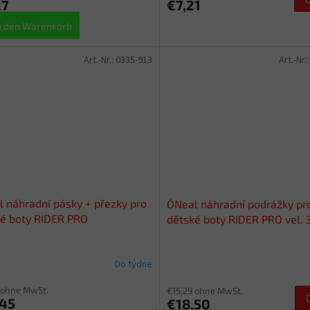
27
€7,21
n den Warenkorb
Art.-Nr.:
0335-913
Art.-Nr.
l náhradní pásky + přezky pro
O´Neal náhradní podrážky pr
é boty RIDER PRO
dětské boty RIDER PRO vel. 
Do týdne
 ohne MwSt.
€15,29 ohne MwSt.
,45
€18,50