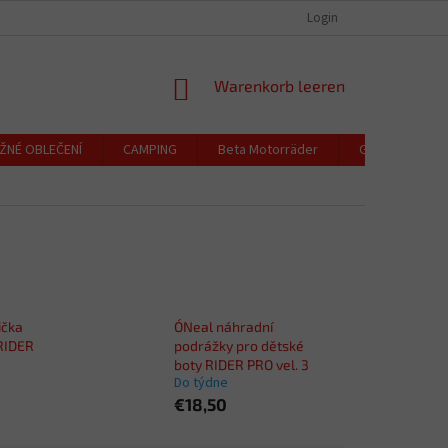
EUR
Deutsch
OCHRANA OSOBNÍCH ÚDAJŮ
CENÍK DOPRAVY A PLATBY / VRÁCENÍ ZBO
Login
WARENKORB
Warenkorb leeren
ŽNÉ OBLEČENÍ
CAMPING
Beta Motorräder
Geschenkguts
ička
O´Neal náhradní
 RIDER
podrážky pro dětské
boty RIDER PRO vel. 3
Do týdne
€18,50