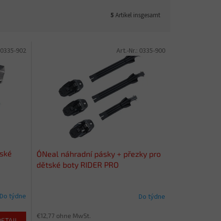
5
Artikel insgesamt
0335-902
Art.-Nr.:
0335-900
tské
O´Neal náhradní pásky + přezky pro
dětské boty RIDER PRO
Do týdne
Do týdne
€12,77 ohne MwSt.
DETAIL