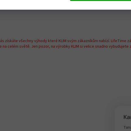
nás získáte všechny výhody které KLIM svým zákazníkům nabízí. LifeTime z
na celém světě. Jen pozor, na výrobky KLIM si velice snadno vybudujete zá
Ka
Tanv