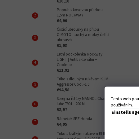
€10,10
Popruh s kovovou přezkou
1,5m ROCKWAY
€4,90
Čistící ubrousky na přilbu
O!MOTO - suchý a mokrý čistící
ubrousek
€1,03
Letní podkolenka Rockway
LIGHT | Antibakteriální +
Coolmax
€11,91
Triko s dlouhým rukávem KLIM
Aggressor Cool -1.0
€94,58
Sprej na řetězy MANNOL Chain
Tento web použ
lube 7901 - 200 ML
používáním.
€3,67
Einstellung
Rámeček SPZ Honda
€4,95
Triko s krátkým rukávem KLIM
Aggressor Cool -1.0 (2023)