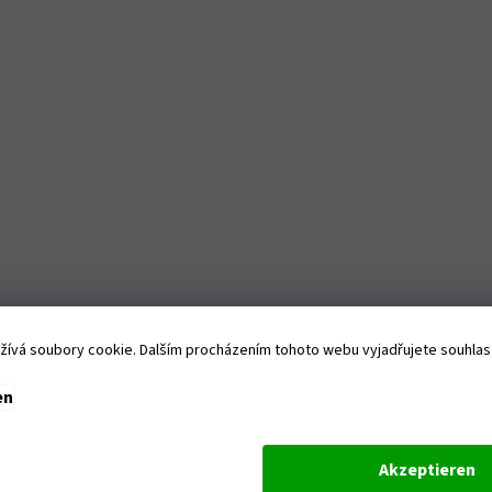
t
e
ívá soubory cookie. Dalším procházením tohoto webu vyjadřujete souhlas s
en
Akzeptieren