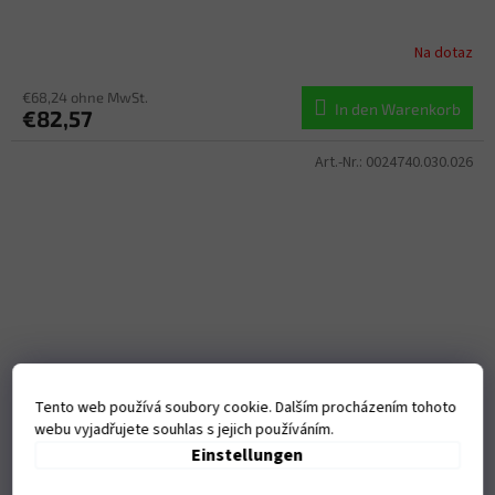
Na dotaz
€68,24 ohne MwSt.
In den Warenkorb
€82,57
Art.-Nr.:
0024740.030.026
Tento web používá soubory cookie. Dalším procházením tohoto
webu vyjadřujete souhlas s jejich používáním.
Einstellungen