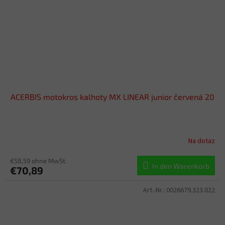
ACERBIS motokros kalhoty MX LINEAR junior červená 20
Na dotaz
€58,59 ohne MwSt.
In den Warenkorb
€70,89
Art.-Nr.:
0026679.323.022