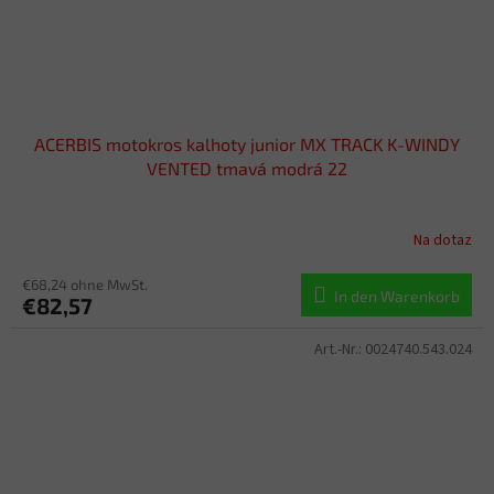
ACERBIS motokros kalhoty junior MX TRACK K-WINDY
VENTED tmavá modrá 22
Na dotaz
€68,24 ohne MwSt.
In den Warenkorb
€82,57
Art.-Nr.:
0024740.543.024