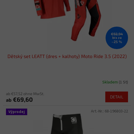
€92,94
bis zu
–25 %
Dětský set LEATT (dres + kalhoty) Moto Ride 3.5 (2022)
Skladem
(1 St)
ab €57,52 ohne MwSt.
DETAIL
€69,60
ab
Art.-Nr.:
68-196803-22
Výprodej