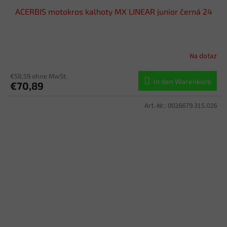
ACERBIS motokros kalhoty MX LINEAR junior černá 24
Na dotaz
€58,59 ohne MwSt.
In den Warenkorb
€70,89
Art.-Nr.:
0026679.315.026