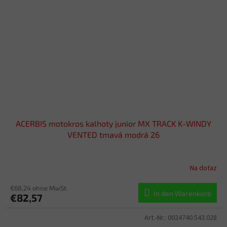
ACERBIS motokros kalhoty junior MX TRACK K-WINDY
VENTED tmavá modrá 26
Na dotaz
€68,24 ohne MwSt.
In den Warenkorb
€82,57
Art.-Nr.:
0024740.543.028