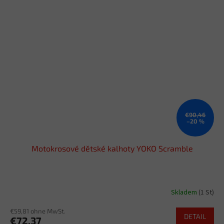
€90,46
–20 %
Motokrosové dětské kalhoty YOKO Scramble
Skladem
(1 St)
€59,81 ohne MwSt.
DETAIL
€72,37