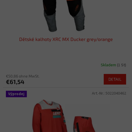
r
o
d
u
k
t
Dětské kalhoty XRC MX Ducker grey/orange
e
Skladem
(1 St)
€50,86 ohne MwSt.
DETAIL
€61,54
Art.-Nr.:
5022040462
Výprodej