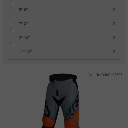
5Y-6Y
3
7Y-8Y
3
9Y-10Y
3
11Y-12Y
3
L
Art.-Nr.:
B48C109607
i
s
t
e
d
e
r
P