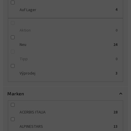
u
Auf Lager
4
n
g
Aktion
0
Neu
24
Tipp
0
Výprodej
3
Marken
ACERBIS ITALIA
28
ALPINESTARS
13