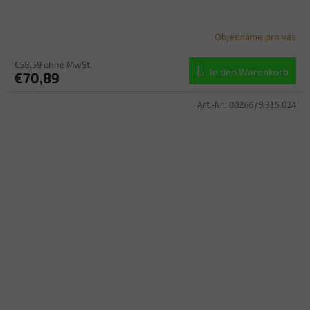
Objednáme pro vás
€58,59 ohne MwSt.
In den Warenkorb
€70,89
Art.-Nr.:
0026679.315.024