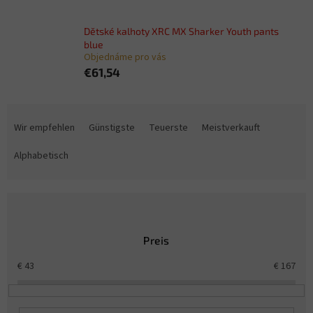
Dětské kalhoty XRC MX Sharker Youth pants
blue
Objednáme pro vás
€61,54
P
r
Wir empfehlen
Günstigste
Teuerste
Meistverkauft
o
d
Alphabetisch
u
k
t
s
o
Preis
r
t
€
43
€
167
i
e
r