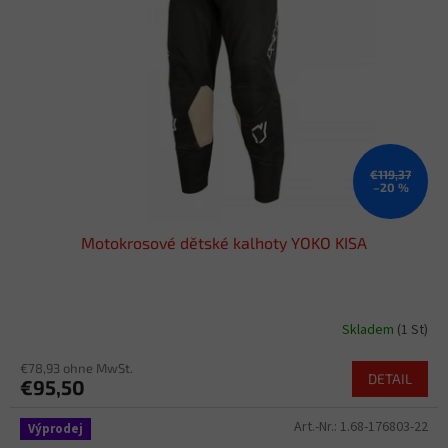
€119,37
–20 %
Motokrosové dětské kalhoty YOKO KISA
Skladem
(1 St)
€78,93 ohne MwSt.
DETAIL
€95,50
Art.-Nr.:
1.68-176803-22
Výprodej