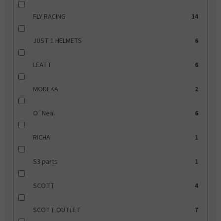
FLY RACING
14
JUST 1 HELMETS
6
LEATT
6
MODEKA
2
O´Neal
6
RICHA
1
S3 parts
1
SCOTT
4
SCOTT OUTLET
7