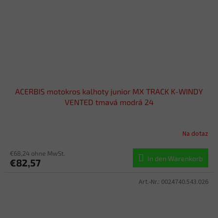
ACERBIS motokros kalhoty junior MX TRACK K-WINDY
VENTED tmavá modrá 24
Na dotaz
€68,24 ohne MwSt.
In den Warenkorb
€82,57
Art.-Nr.:
0024740.543.026