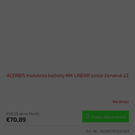
ACERBIS motokros kalhoty MX LINEAR junior červená 22
Na dotaz
€58,59 ohne MwSt.
In den Warenkorb
€70,89
Art.-Nr.:
0026679.323.024