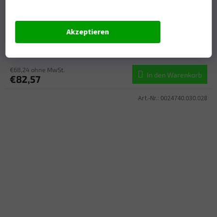
ACERBIS motokros kalhoty junior MX TRACK K-WINDY
VENTED bílá 26
Akzeptieren
Na dotaz
€68,24 ohne MwSt.
In den Warenkorb
€82,57
Art.-Nr.:
0024740.030.028