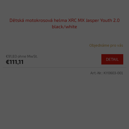
Dětská motokrosová helma XRC MX Jasper Youth 2.0
black/white
Objednáme pro vás
€91,83 ohne MwSt.
DETAIL
€111,11
Art.-Nr.:
KY0603-001