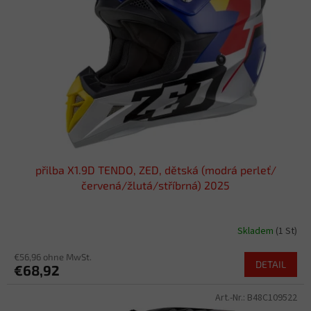
e
d
e
r
P
r
o
d
u
k
t
přilba X1.9D TENDO, ZED, dětská (modrá perleť/
e
červená/žlutá/stříbrná) 2025
Skladem
(1 St)
€56,96 ohne MwSt.
DETAIL
€68,92
Art.-Nr.:
B48C109522