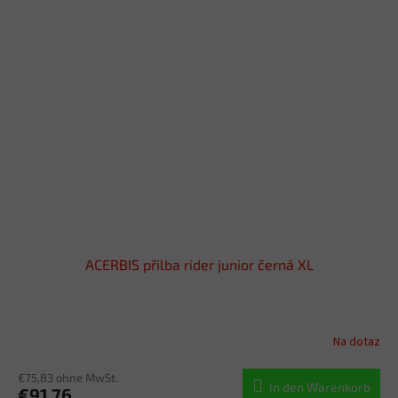
ACERBIS přilba rider junior černá XL
Na dotaz
€75,83 ohne MwSt.
In den Warenkorb
€91,76