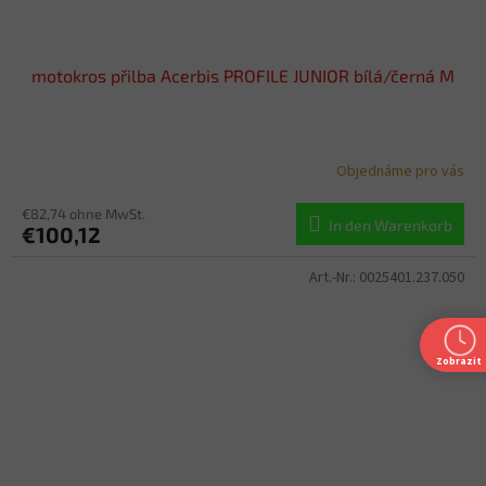
motokros přilba Acerbis PROFILE JUNIOR bílá/černá M
Objednáme pro vás
€82,74 ohne MwSt.
In den Warenkorb
€100,12
Art.-Nr.:
0025401.237.050
Zobrazit