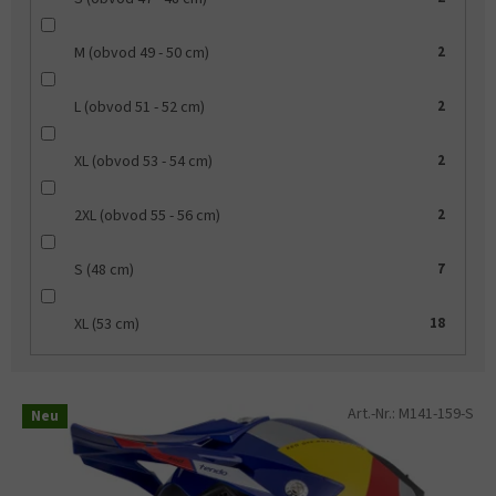
M (obvod 49 - 50 cm)
2
L (obvod 51 - 52 cm)
2
XL (obvod 53 - 54 cm)
2
2XL (obvod 55 - 56 cm)
2
S (48 cm)
7
XL (53 cm)
18
L
Art.-Nr.:
M141-159-S
Neu
i
s
t