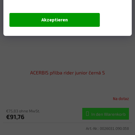
Akzeptieren
ACERBIS přilba rider junior černá S
Na dotaz
€75,83 ohne MwSt.
In den Warenkorb
€91,76
Art.-Nr.:
0026031.090.058