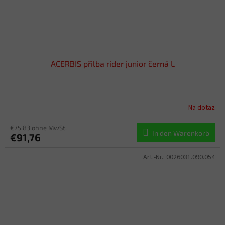
ACERBIS přilba rider junior černá L
Na dotaz
€75,83 ohne MwSt.
In den Warenkorb
€91,76
Art.-Nr.:
0026031.090.054