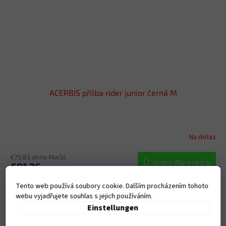
ACERBIS přilba rider junior černá M
Na dotaz
€75,83 ohne MwSt.
In den Warenkorb
€91,76
Tento web používá soubory cookie. Dalším procházením tohoto
Art.-Nr.:
0026031.090.052
webu vyjadřujete souhlas s jejich používáním.
Einstellungen