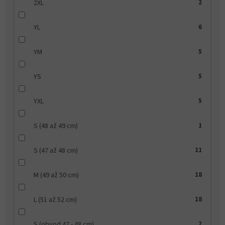
2XL
2
YL
6
YM
5
YS
5
YXL
5
S (48 až 49 cm)
1
S (47 až 48 cm)
11
M (49 až 50 cm)
18
L (51 až 52 cm)
18
S (obvod 47 - 48 cm)
2