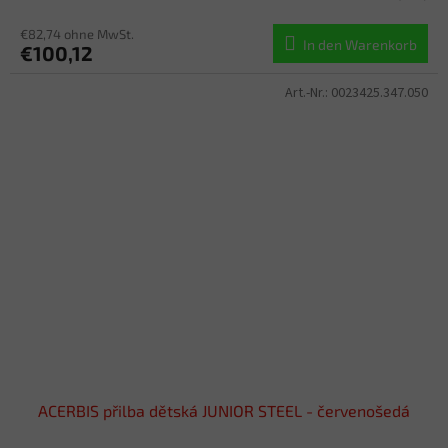
€82,74 ohne MwSt.
In den Warenkorb
€100,12
Art.-Nr.:
0023425.347.050
ACERBIS přilba dětská JUNIOR STEEL - červenošedá