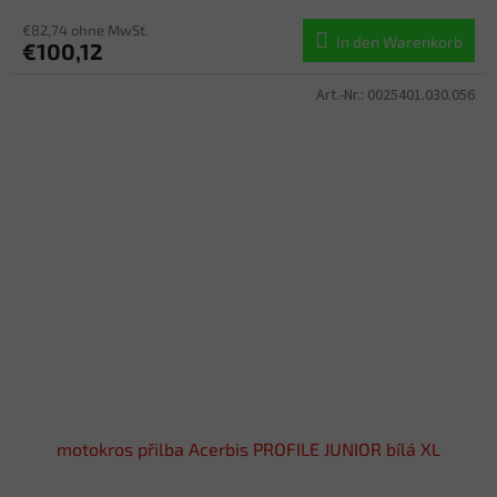
€82,74 ohne MwSt.
In den Warenkorb
€100,12
Art.-Nr.:
0025401.030.056
motokros přilba Acerbis PROFILE JUNIOR bílá XL