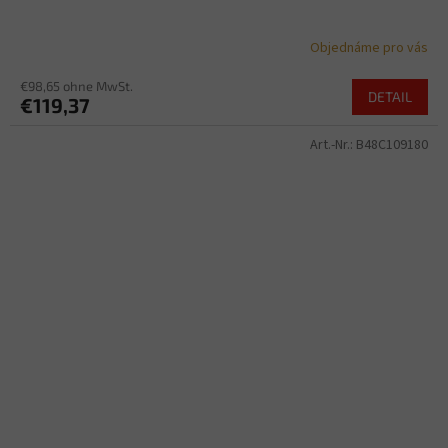
Objednáme pro vás
€98,65 ohne MwSt.
DETAIL
€119,37
Art.-Nr.:
B48C109180