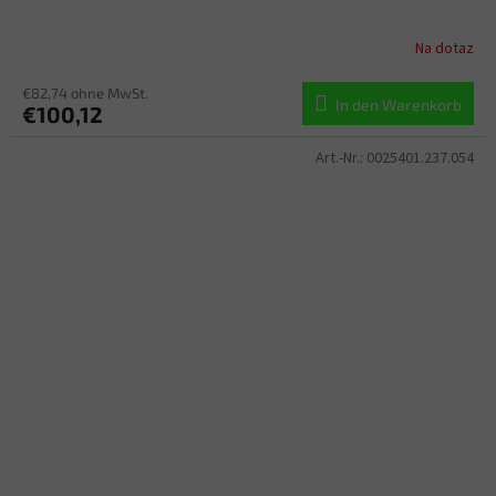
Na dotaz
€82,74 ohne MwSt.
In den Warenkorb
€100,12
Art.-Nr.:
0025401.237.054