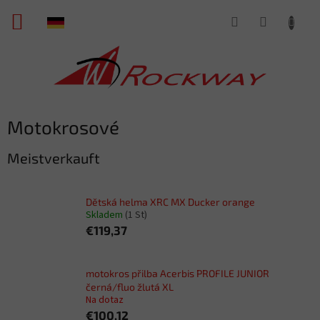
Zum
WARENKORB
Inhalt
springen
Motokrosové
Meistverkauft
Dětská helma XRC MX Ducker orange
Skladem
(1 St)
€119,37
motokros přilba Acerbis PROFILE JUNIOR
černá/fluo žlutá XL
Na dotaz
€100,12