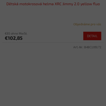
Dětská motokrosová helma XRC Jimmy 2.0 yellow fluo
Objednáme pro vás
€85 ohne MwSt.
DETAIL
€102,85
Art.-Nr.:
B48C109172