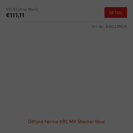
€91,83 ohne MwSt.
DETAIL
€111,11
Art.-Nr.:
B48C109526
Dětská helma XRC MX Sharker blue