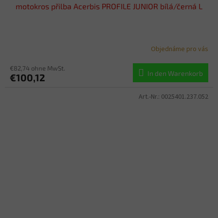
motokros přilba Acerbis PROFILE JUNIOR bílá/černá L
Objednáme pro vás
€82,74 ohne MwSt.
In den Warenkorb
€100,12
Art.-Nr.:
0025401.237.052