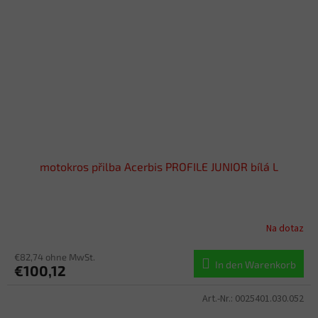
motokros přilba Acerbis PROFILE JUNIOR bílá L
Na dotaz
€82,74 ohne MwSt.
In den Warenkorb
€100,12
Art.-Nr.:
0025401.030.052