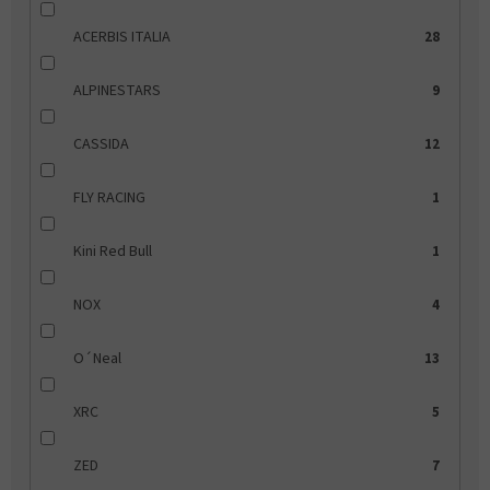
ACERBIS ITALIA
28
ALPINESTARS
9
CASSIDA
12
FLY RACING
1
Kini Red Bull
1
NOX
4
O´Neal
13
XRC
5
ZED
7