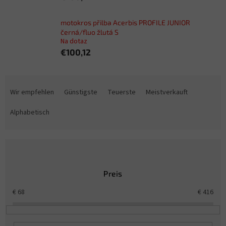
motokros přilba Acerbis PROFILE JUNIOR
černá/fluo žlutá S
Na dotaz
€100,12
P
r
Wir empfehlen
Günstigste
Teuerste
Meistverkauft
o
d
Alphabetisch
u
k
t
s
o
Preis
r
t
€
68
€
416
i
e
r