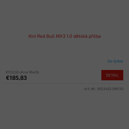
Kini Red Bull MX3 1.0 dětská přilba
Do týdne
€153,58 ohne MwSt.
DETAIL
€185,83
Art.-Nr.:
0023425.090.50