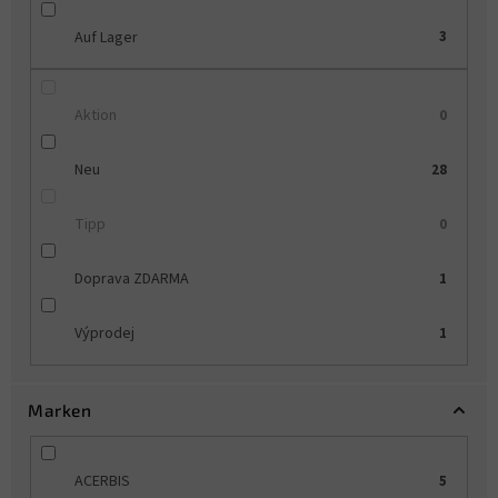
u
Auf Lager
3
n
g
Aktion
0
Neu
28
Tipp
0
Doprava ZDARMA
1
Výprodej
1
Marken
ACERBIS
5