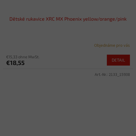
Dětské rukavice XRC MX Phoenix yellow/orange/pink
Objednáme pro vás
€15,33 ohne MwSt.
DETAIL
€18,55
Art.-Nr.:
2133_15938