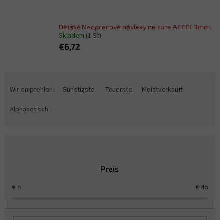
Dětské Neoprenové návleky na ruce ACCEL 3mm
Skladem
(1 St)
€6,72
P
r
Wir empfehlen
Günstigste
Teuerste
Meistverkauft
o
d
Alphabetisch
u
k
t
s
o
Preis
r
t
€
6
€
46
i
e
r