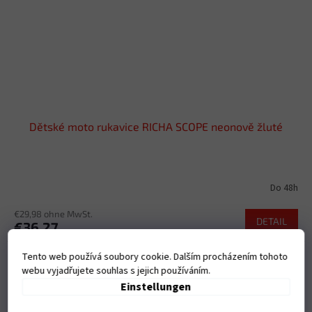
Dětské moto rukavice RICHA SCOPE neonově žluté
Do 48h
€29,98 ohne MwSt.
DETAIL
€36,27
Art.-Nr.:
12278/M
Tento web používá soubory cookie. Dalším procházením tohoto
webu vyjadřujete souhlas s jejich používáním.
Einstellungen