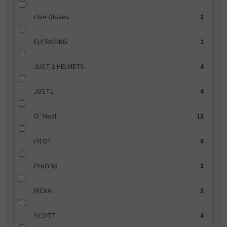
Five Gloves
1
FLY RACING
1
JUST 1 HELMETS
4
JUST1
4
O´Neal
13
PILOT
6
ProGrip
1
RICHA
3
SCOTT
4