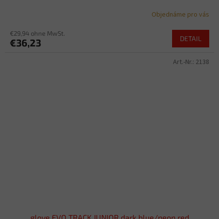
Objednáme pro vás
€29,94 ohne MwSt.
DETAIL
€36,23
Art.-Nr.:
2138
glove EVO TRACK JUNIOR dark blue/neon red