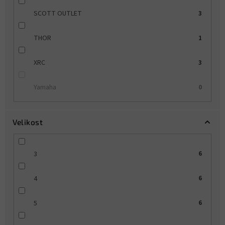
SCOTT OUTLET
3
THOR
1
XRC
3
Yamaha
0
Velikost
3
6
4
6
5
6