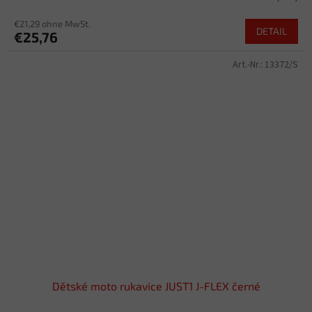
€21,29 ohne MwSt.
DETAIL
€25,76
Art.-Nr.:
13372/S
Dětské moto rukavice JUST1 J-FLEX černé