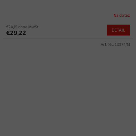
Na dotaz
€24,15 ohne MwSt.
DETAIL
€29,22
Art.-Nr.:
13374/M