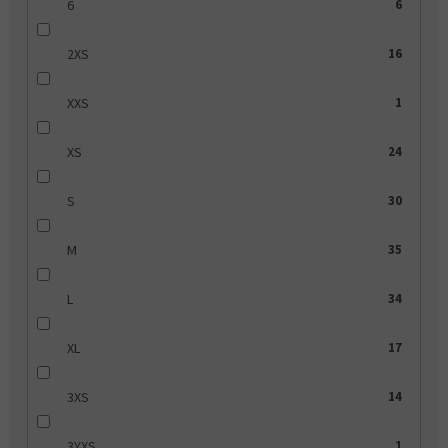
6
6
2XS
16
XXS
1
XS
24
S
30
M
35
L
34
XL
17
3XS
14
3YXS
1