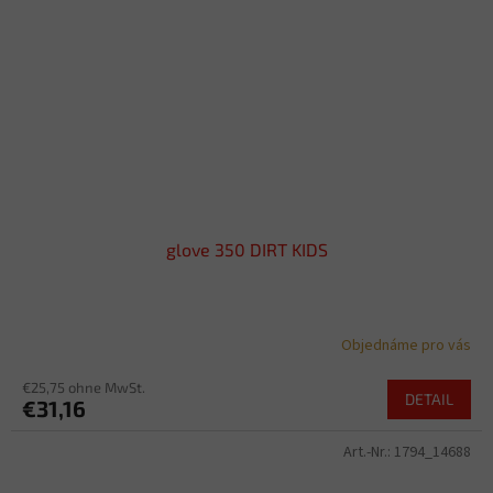
glove 350 DIRT KIDS
Objednáme pro vás
€25,75 ohne MwSt.
DETAIL
€31,16
Art.-Nr.:
1794_14688