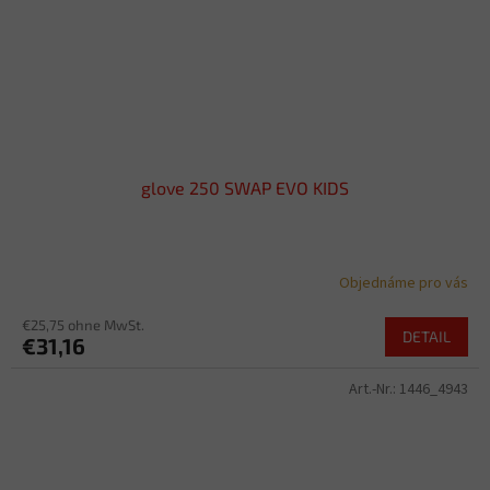
glove 250 SWAP EVO KIDS
Objednáme pro vás
€25,75 ohne MwSt.
DETAIL
€31,16
Art.-Nr.:
1446_4943