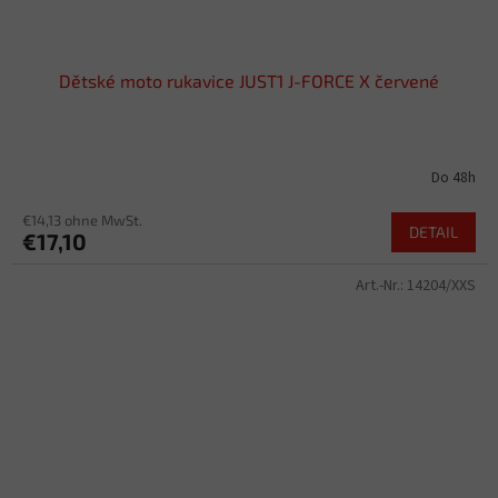
Dětské moto rukavice JUST1 J-FORCE X červené
Do 48h
€14,13 ohne MwSt.
DETAIL
€17,10
Art.-Nr.:
14204/XXS