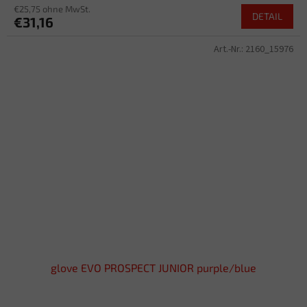
€25,75 ohne MwSt.
DETAIL
€31,16
Art.-Nr.:
2160_15976
glove EVO PROSPECT JUNIOR purple/blue