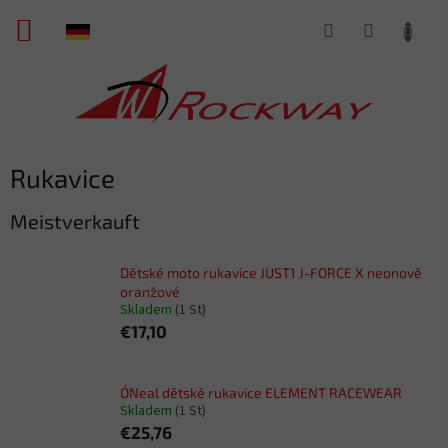
Zum
WARENKORB
Inhalt
springen
Rukavice
Meistverkauft
Dětské moto rukavice JUST1 J-FORCE X neonově
oranžové
Skladem
(1 St)
€17,10
O´Neal dětské rukavice ELEMENT RACEWEAR
Skladem
(1 St)
€25,76