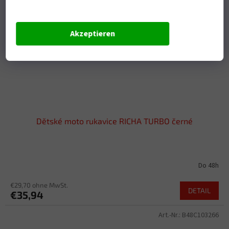
Akzeptieren
Dětské moto rukavice RICHA TURBO černé
Do 48h
€29,70 ohne MwSt.
DETAIL
€35,94
Art.-Nr.:
B48C103266