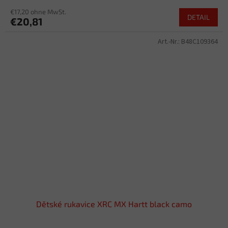
€17,20 ohne MwSt.
DETAIL
€20,81
Art.-Nr.:
B48C109364
Dětské rukavice XRC MX Hartt black camo