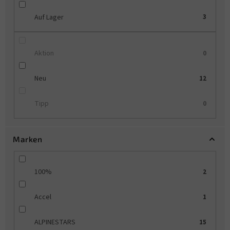
u
Auf Lager
3
n
g
Aktion
0
Neu
12
Tipp
0
Marken
100%
2
Accel
1
ALPINESTARS
15