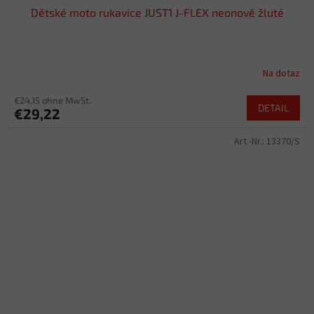
Dětské moto rukavice JUST1 J-FLEX neonově žluté
Na dotaz
€24,15 ohne MwSt.
DETAIL
€29,22
Art.-Nr.:
13370/S