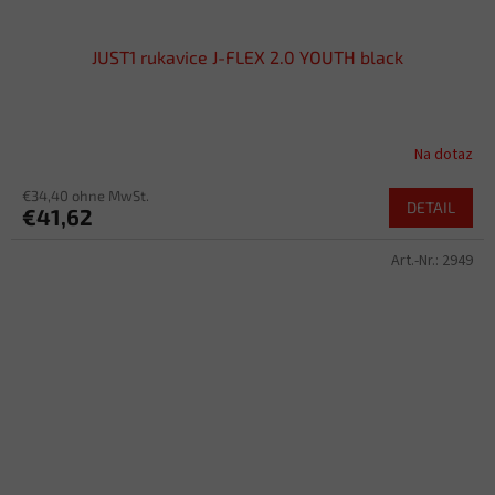
JUST1 rukavice J-FLEX 2.0 YOUTH black
Na dotaz
€34,40 ohne MwSt.
DETAIL
€41,62
Art.-Nr.:
2949