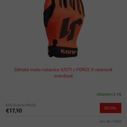
e
d
e
r
P
r
o
d
u
k
t
Dětské moto rukavice JUST1 J-FORCE X neonově
e
oranžové
Skladem
(1 St)
€14,13 ohne MwSt.
DETAIL
€17,10
Art.-Nr.:
PS02