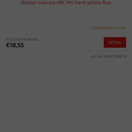
Dětské rukavice XRC MX Hartt yellow fluo
Objednáme pro vás
€15,33 ohne MwSt.
DETAIL
€18,55
Art.-Nr.:
B48C109374