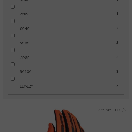
2YXS
1
3Y-4Y
3
5Y-6Y
3
7Y-8Y
3
9Y-10Y
3
11Y-12Y
3
L
Art.-Nr.:
13371/S
i
s
t