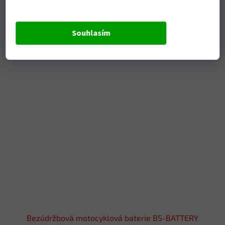
1 452 Kč bez DPH
Do košíku
1 757 Kč
Souhlasím
Bezúdržbový akumulátor (VRLA, AGM za sucha nabitý),...
Kód:
700.300607
Bezúdržbová motocyklová baterie BS-BATTERY