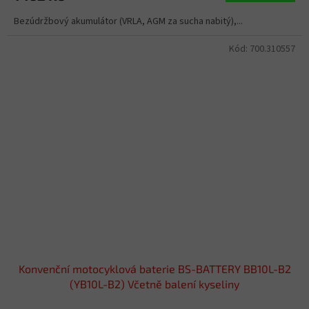
Bezúdržbový akumulátor (VRLA, AGM za sucha nabitý),...
Kód:
700.310557
Konvenční motocyklová baterie BS-BATTERY BB10L-B2
(YB10L-B2) Včetně balení kyseliny