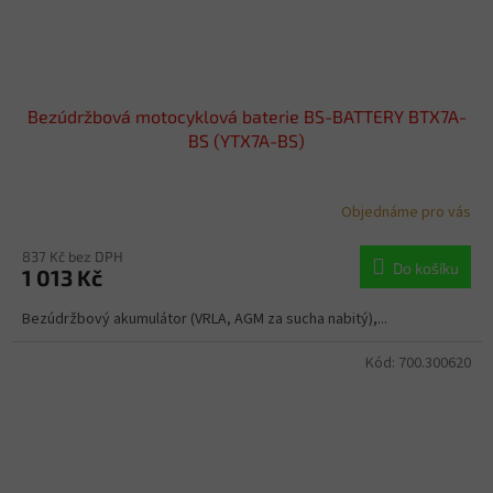
Bezúdržbová motocyklová baterie BS-BATTERY BTX7A-
BS (YTX7A-BS)
Objednáme pro vás
837 Kč bez DPH
Do košíku
1 013 Kč
Bezúdržbový akumulátor (VRLA, AGM za sucha nabitý),...
Kód:
700.300620