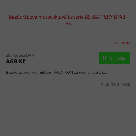
Bezúdržbová motocyklová baterie BS-BATTERY BT4B-
BS
Na dotaz
387 Kč bez DPH
Do košíku
468 Kč
Bezúdržbový akumulátor (VRLA, AGM za sucha nabitý),...
Kód:
700.300626