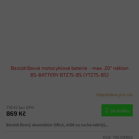
Bezúdržbová motocyklová baterie - max. 20° náklon
BS-BATTERY BTZ7S-BS (YTZ7S-BS)
Objednáme pro vás
718 Kč bez DPH
Do košíku
869 Kč
Bezúdržbový akumulátor (VRLA, AGM za sucha nabitý),...
Kód:
700.300602