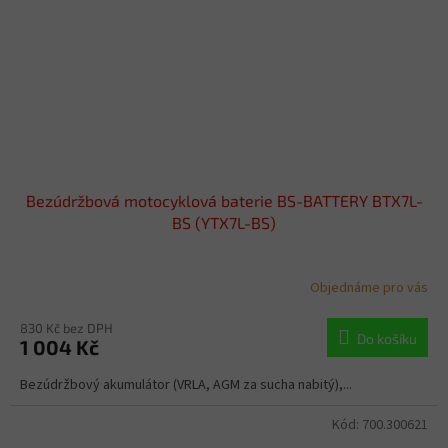
Bezúdržbová motocyklová baterie BS-BATTERY BTX7L-
BS (YTX7L-BS)
Objednáme pro vás
830 Kč bez DPH
Do košíku
1 004 Kč
Bezúdržbový akumulátor (VRLA, AGM za sucha nabitý),...
Kód:
700.300621