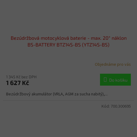
Bezúdržbová motocyklová baterie - max. 20° náklon
BS-BATTERY BTZ14S-BS (YTZ14S-BS)
Objednáme pro vás
1 345 Kč bez DPH
Do košíku
1 627 Kč
Bezúdržbový akumulátor (VRLA, AGM za sucha nabitý),...
Kód:
700.300695