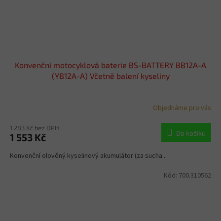
Konvenční motocyklová baterie BS-BATTERY BB12A-A
(YB12A-A) Včetně balení kyseliny
Objednáme pro vás
1 283 Kč bez DPH
Do košíku
1 553 Kč
Konvenční olověný kyselinový akumulátor (za sucha...
Kód:
700.310562