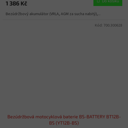
Do košíku
1 386 Kč
Bezúdržbový akumulátor (VRLA, AGM za sucha nabitý),...
Kód:
700.300628
Bezúdržbová motocyklová baterie BS-BATTERY BT12B-
BS (YT12B-BS)