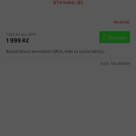
BTX14AHL-BS
Na dotaz
1 652 Kč bez DPH
Do košíku
1 999 Kč
Bezúdržbový akumulátor (VRLA, AGM za sucha nabitý),...
Kód:
700.300609