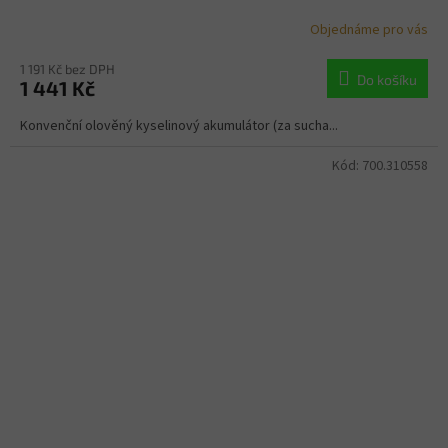
Objednáme pro vás
1 191 Kč bez DPH
Do košíku
1 441 Kč
Konvenční olověný kyselinový akumulátor (za sucha...
Kód:
700.310558