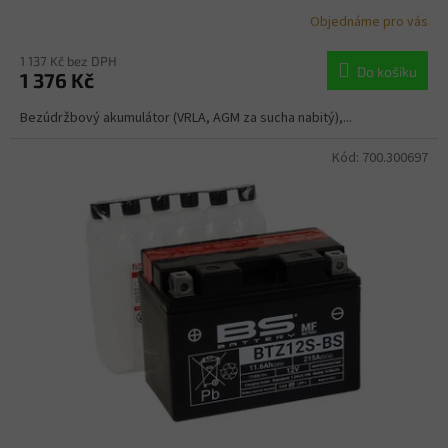
Objednáme pro vás
1 137 Kč bez DPH
Do košíku
1 376 Kč
Bezúdržbový akumulátor (VRLA, AGM za sucha nabitý),...
Kód:
700.300697