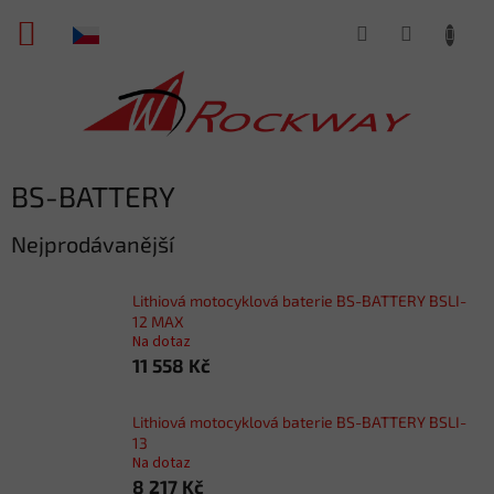
Přejít
NÁKUPNÍ
na
obsah
KOŠÍK
BS-BATTERY
Nejprodávanější
Lithiová motocyklová baterie BS-BATTERY BSLI-
12 MAX
Na dotaz
11 558 Kč
Lithiová motocyklová baterie BS-BATTERY BSLI-
13
Na dotaz
8 217 Kč