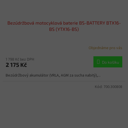
Bezúdržbová motocyklová baterie BS-BATTERY BTX16-
BS (YTX16-BS)
Objednáme pro vás
1 798 Kč bez DPH
Do košíku
2 175 Kč
Bezúdržbový akumulátor (VRLA, AGM za sucha nabitý),...
Kód:
700.300808