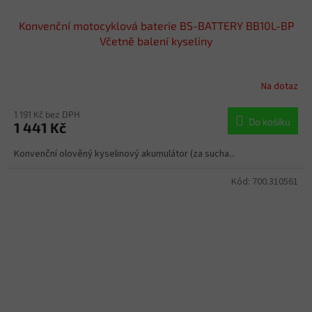
Konvenční motocyklová baterie BS-BATTERY BB10L-BP
Včetně balení kyseliny
Na dotaz
1 191 Kč bez DPH
Do košíku
1 441 Kč
Konvenční olověný kyselinový akumulátor (za sucha...
Kód:
700.310561