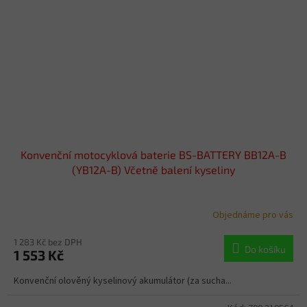
Konvenční motocyklová baterie BS-BATTERY BB12A-B
(YB12A-B) Včetně balení kyseliny
Objednáme pro vás
1 283 Kč bez DPH
Do košíku
1 553 Kč
Konvenční olověný kyselinový akumulátor (za sucha...