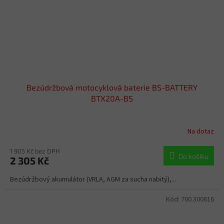
Bezúdržbová motocyklová baterie BS-BATTERY
BTX20A-BS
Na dotaz
1 905 Kč bez DPH
Do košíku
2 305 Kč
Bezúdržbový akumulátor (VRLA, AGM za sucha nabitý),...
Kód:
700.300616