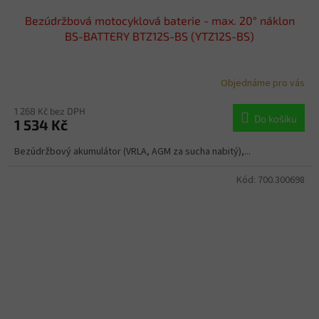
Bezúdržbová motocyklová baterie - max. 20° náklon
BS-BATTERY BTZ12S-BS (YTZ12S-BS)
Objednáme pro vás
1 268 Kč bez DPH
Do košíku
1 534 Kč
Bezúdržbový akumulátor (VRLA, AGM za sucha nabitý),...
Kód:
700.300698