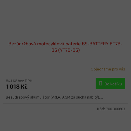
Bezúdržbová motocyklová baterie BS-BATTERY BT7B-
BS (YT7B-BS)
Objednáme pro vás
841 Kč bez DPH
Do košíku
1 018 Kč
Bezúdržbový akumulátor (VRLA, AGM za sucha nabitý),...
Kód:
700.300603