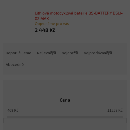
Lithiová motocyklová baterie BS-BATTERY BSLI-
02 MAX
Objednáme pro vás
2 448 Kč
Ř
a
Doporučujeme
Nejlevnější
Nejdražší
Nejprodávanější
z
e
Abecedně
n
í
p
r
o
Cena
d
u
468
Kč
11558
Kč
k
t
ů