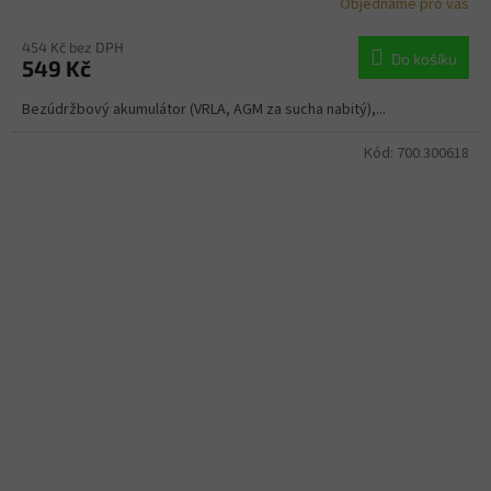
Objednáme pro vás
454 Kč bez DPH
Do košíku
549 Kč
Bezúdržbový akumulátor (VRLA, AGM za sucha nabitý),...
Kód:
700.300618