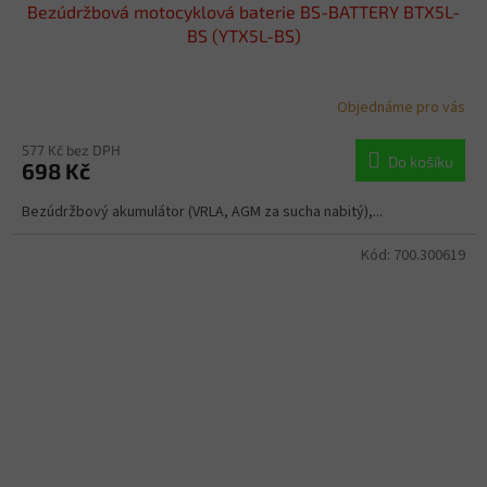
Bezúdržbová motocyklová baterie BS-BATTERY BTX5L-
BS (YTX5L-BS)
Objednáme pro vás
577 Kč bez DPH
Do košíku
698 Kč
Bezúdržbový akumulátor (VRLA, AGM za sucha nabitý),...
Kód:
700.300619