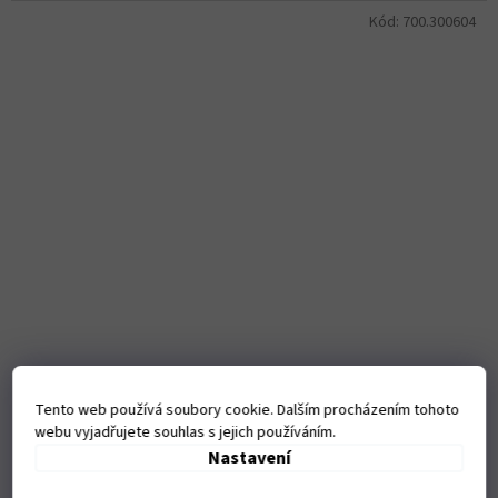
Kód:
700.300604
Bezúdržbová motocyklová baterie BS-BATTERY BTX14-
BS (YTX14-BS)
Tento web používá soubory cookie. Dalším procházením tohoto
webu vyjadřujete souhlas s jejich používáním.
Nastavení
Objednáme pro vás