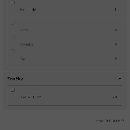
Na skladě
1
Akce
0
Novinka
0
Tip
0
Značky
BS-BATTERY
79
V
Kód:
700.300627
ý