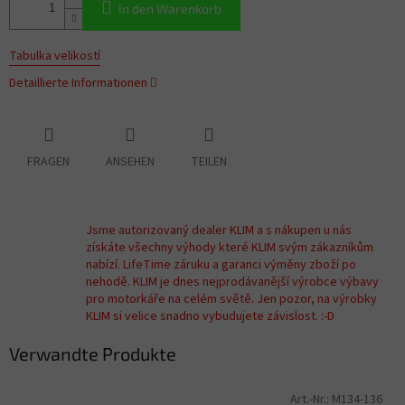
In den Warenkorb
Tabulka velikostí
Detaillierte Informationen
FRAGEN
ANSEHEN
TEILEN
Jsme autorizovaný dealer KLIM a s nákupen u nás
získáte všechny výhody které KLIM svým zákazníkům
nabízí. LifeTime záruku a garanci výměny zboží po
nehodě. KLIM je dnes nejprodávanější výrobce výbavy
pro motorkáře na celém světě. Jen pozor, na výrobky
KLIM si velice snadno vybudujete závislost. :-D
Verwandte Produkte
Art.-Nr.:
M134-136