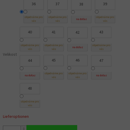
36
37
39
38
objednáme pro
objednáme pro
objednáme pro
na dotaz
vás
vás
vás
40
41
43
42
objednáme pro
objednáme pro
objednáme pro
na dotaz
vás
vás
vás
Velikost
45
46
44
47
objednáme pro
objednáme pro
na dotaz
na dotaz
vás
vás
48
objednáme pro
vás
Lieferoptionen