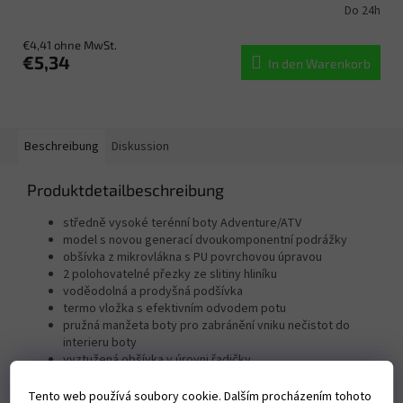
Do 24h
€4,41 ohne MwSt.
€5,34
In den Warenkorb
Beschreibung
Diskussion
Produktdetailbeschreibung
středně vysoké terénní boty Adventure/ATV
model s novou generací dvoukomponentní podrážky
obšívka z mikrovlákna s PU povrchovou úpravou
2 polohovatelné přezky ze slitiny hliníku
voděodolná a prodyšná podšívka
termo vložka s efektivním odvodem potu
pružná manžeta boty pro zabránění vniku nečistot do
interieru boty
vyztužená obšívka v úrovni řadičky
reflexní prvky
boty jsou CE certifikované
Tento web používá soubory cookie. Dalším procházením tohoto