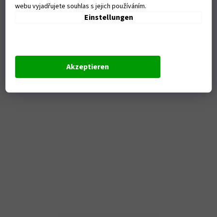
hmotnost boty ±780 g (uvedená hodnota pro velikost 42)
webu vyjadřujete souhlas s jejich používáním.
Einstellungen
Zusätzliche Parameter
Kategorie
:
TOURING
Garantie
:
6
Pohlaví
:
unisex
Akzeptieren
Značka
:
KORE
Určeno pro
:
muži