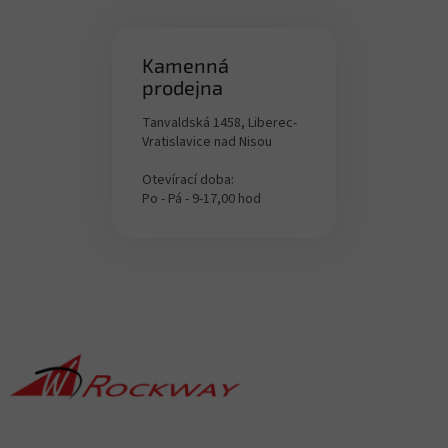
Kamenná
prodejna
Tanvaldská 1458, Liberec-
Vratislavice nad Nisou
Otevírací doba:
Po - Pá - 9-17,00 hod
F
u
ß
z
e
i
l