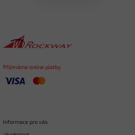
F
u
ß
z
e
i
l
e
Přijímáme online platby
Informace pro vás
Jak nakupovat