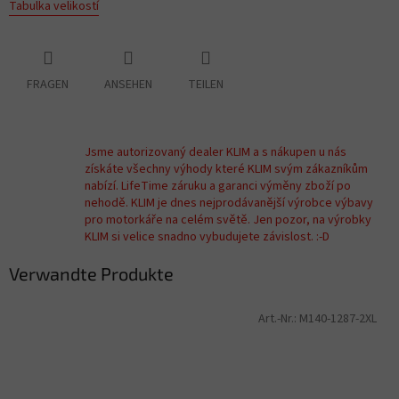
Tabulka velikostí
FRAGEN
ANSEHEN
TEILEN
Jsme autorizovaný dealer KLIM a s nákupen u nás
získáte všechny výhody které KLIM svým zákazníkům
nabízí. LifeTime záruku a garanci výměny zboží po
nehodě. KLIM je dnes nejprodávanější výrobce výbavy
pro motorkáře na celém světě. Jen pozor, na výrobky
KLIM si velice snadno vybudujete závislost. :-D
Verwandte Produkte
Art.-Nr.:
M140-1287-2XL