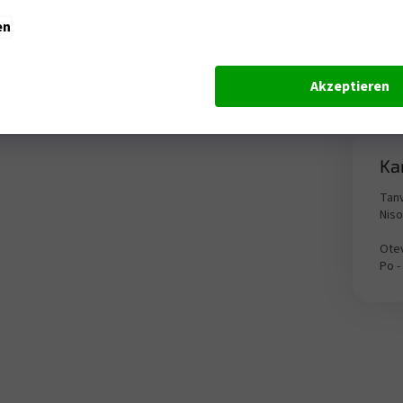
en
Akzeptieren
Ka
Tanv
Nis
Otev
Po -