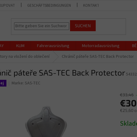
KUPOVAT
GESCHÄFTSBEDINGUNGEN
KONTAKT
GESCHÄFT
SUCHEN
AY
KLIM
Fahrerausrüstung
Motorradausrüstung
BĚ
tory na vložení do oblečení
Chránič páteře SAS-TEC Back Protector
nič páteře SAS-TEC Back Protector
54332
Marke:
SAS-TEC
ej
€33,46
€30
€25,60 
Verkaufs
Skla