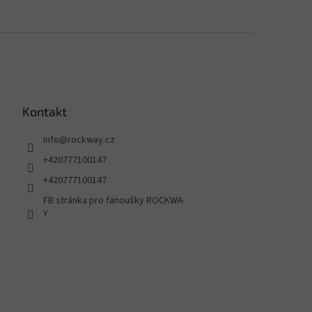
Kontakt
info
@
rockway.cz
+420777100147
+420777100147
FB stránka pro fanoušky ROCKWA
Y