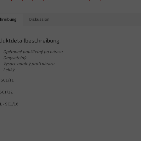
hreibung
Diskussion
duktdetailbeschreibung
Opětovně použitelný po nárazu
Omyvatelný
Vysoce odolný proti nárazu
Lehký
- SC1/11
 SC1/12
L - SC1/16