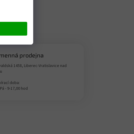
menná prodejna
aldská 1458, Liberec-Vratislavice nad
ou
írací doba:
 Pá - 9-17,00 hod