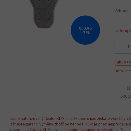
Velikost
€33,46
Lieferop
–7 %
Tabulka v
Detaillie
DRUC
Jsme autorizovaný dealer KLIM a s nákupen u nás získáte všechny vý
záruku a garanci výměny zboží po nehodě. KLIM je dnes nejprodávan
pozor, na výrobky KLIM si velice snadno vybudujete závislost. :-D