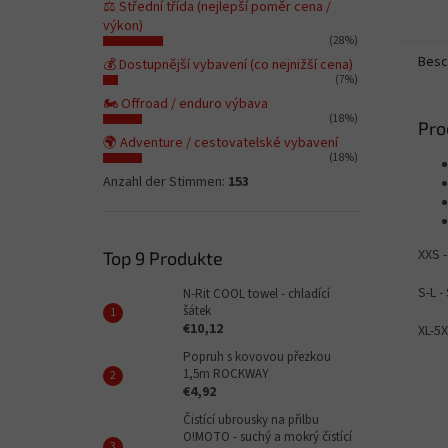
⚖️ Střední třída (nejlepší poměr cena /
výkon)
(28%)
Besc
💰 Dostupnější vybavení (co nejnižší cena)
(7%)
🏍️ Offroad / enduro výbava
(18%)
Pro
🌍 Adventure / cestovatelské vybavení
(18%)
Anzahl der Stimmen:
153
XXS 
Top 9 Produkte
S-L -
N-Rit COOL towel - chladící
šátek
€10,12
XL-5X
Popruh s kovovou přezkou
1,5m ROCKWAY
€4,92
Čistící ubrousky na přilbu
O!MOTO - suchý a mokrý čistící