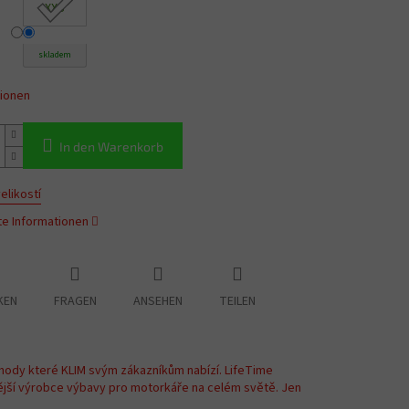
XXS
skladem
tionen
In den Warenkorb
elikostí
rte Informationen
KEN
FRAGEN
ANSEHEN
TEILEN
hody které KLIM svým zákazníkům nabízí. LifeTime
ější výrobce výbavy pro motorkáře na celém světě. Jen