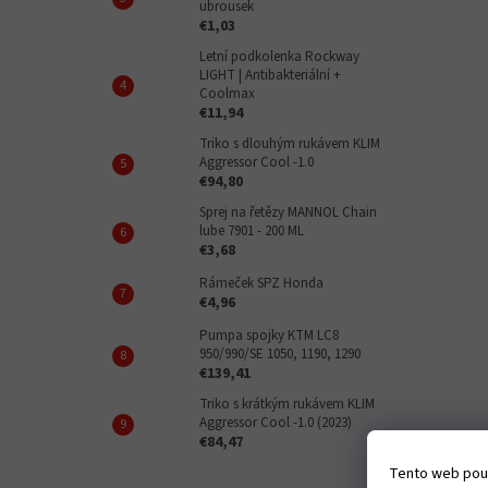
ubrousek
€1,03
Letní podkolenka Rockway
LIGHT | Antibakteriální +
Coolmax
€11,94
Triko s dlouhým rukávem KLIM
Aggressor Cool -1.0
€94,80
Sprej na řetězy MANNOL Chain
lube 7901 - 200 ML
€3,68
Rámeček SPZ Honda
€4,96
Pumpa spojky KTM LC8
950/990/SE 1050, 1190, 1290
€139,41
Triko s krátkým rukávem KLIM
Aggressor Cool -1.0 (2023)
€84,47
Tento web použ